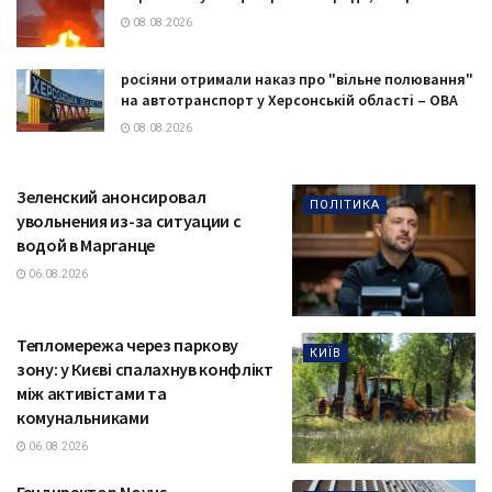
08.08.2026
росіяни отримали наказ про "вільне полювання"
на автотранспорт у Херсонській області – ОВА
08.08.2026
Зеленский анонсировал
ПОЛІТИКА
увольнения из-за ситуации с
водой в Марганце
06.08.2026
Тепломережа через паркову
КИЇВ
зону: у Києві спалахнув конфлікт
між активістами та
комунальниками
06.08.2026