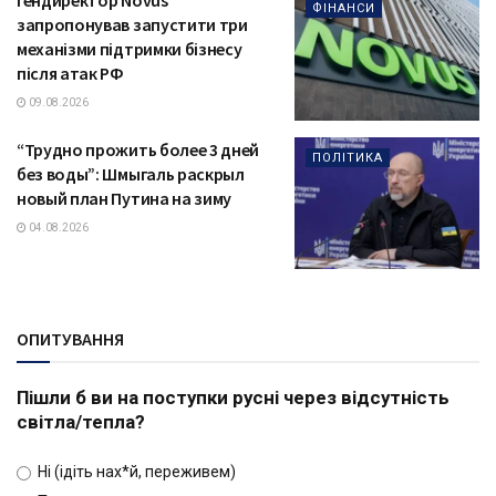
Гендиректор Novus
ФІНАНСИ
запропонував запустити три
механізми підтримки бізнесу
після атак РФ
09.08.2026
“Трудно прожить более 3 дней
ПОЛІТИКА
без воды”: Шмыгаль раскрыл
новый план Путина на зиму
04.08.2026
ОПИТУВАННЯ
Пішли б ви на поступки русні через відсутність
світла/тепла?
Ні (ідіть нах*й, переживем)