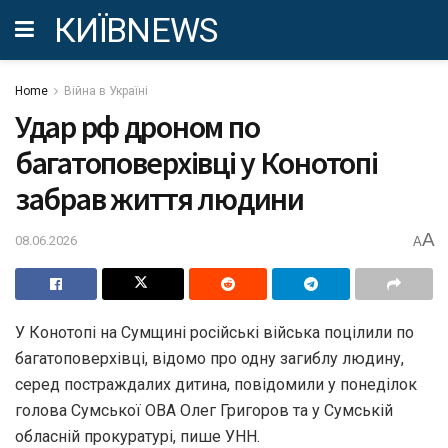
КИЇВNEWS
Home
Війна в Україні
Удар рф дроном по
багатоповерхівці у Конотопі
забрав життя людини
A
08.06.2026
A
У Конотопі на Сумщині російські війська поцілили по
багатоповерхівці, відомо про одну загиблу людину,
серед постраждалих дитина, повідомили у понеділок
голова Сумської ОВА Олег Григоров та у Сумській
обласній прокуратурі, пише УНН.