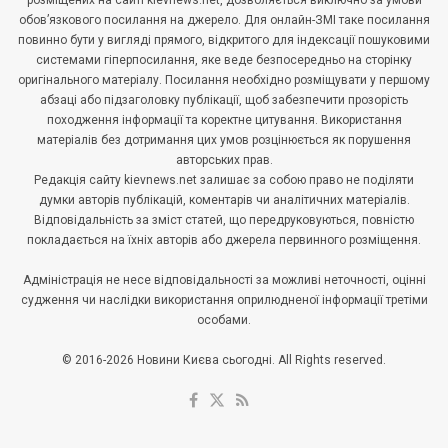
розміщених на сайті kievnews.net, дозволяється виключно за умови
обов’язкового посилання на джерело. Для онлайн-ЗМІ таке посилання
повинно бути у вигляді прямого, відкритого для індексації пошуковими
системами гіперпосилання, яке веде безпосередньо на сторінку
оригінального матеріалу. Посилання необхідно розміщувати у першому
абзаці або підзаголовку публікації, щоб забезпечити прозорість
походження інформації та коректне цитування. Використання
матеріалів без дотримання цих умов розцінюється як порушення
авторських прав.
Редакція сайту kievnews.net залишає за собою право не поділяти
думки авторів публікацій, коментарів чи аналітичних матеріалів.
Відповідальність за зміст статей, що передруковуються, повністю
покладається на їхніх авторів або джерела первинного розміщення.
Адміністрація не несе відповідальності за можливі неточності, оцінні
судження чи наслідки використання оприлюдненої інформації третіми
особами.
© 2016-2026 Новини Києва сьогодні. All Rights reserved.