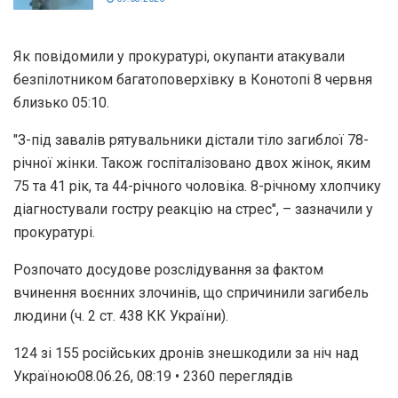
Як повідомили у прокуратурі, окупанти атакували
безпілотником багатоповерхівку в Конотопі 8 червня
близько 05:10.
"З-під завалів рятувальники дістали тіло загиблої 78-
річної жінки. Також госпіталізовано двох жінок, яким
75 та 41 рік, та 44-річного чоловіка. 8-річному хлопчику
діагностували гостру реакцію на стрес", – зазначили у
прокуратурі.
Розпочато досудове розслідування за фактом
вчинення воєнних злочинів, що спричинили загибель
людини (ч. 2 ст. 438 КК України).
124 зі 155 російських дронів знешкодили за ніч над
Україною08.06.26, 08:19 • 2360 переглядiв