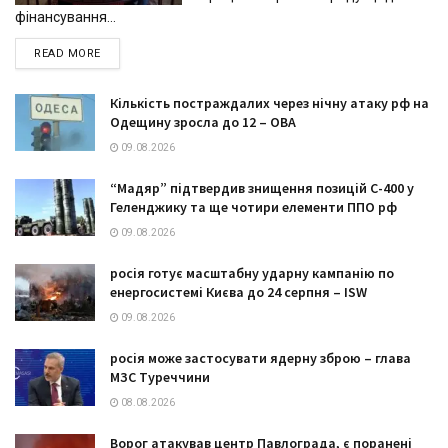
фінансування...
DETAILS
READ MORE
Кількість постраждалих через нічну атаку рф на
Одещину зросла до 12 – ОВА
09.08.2026
“Мадяр” підтвердив знищення позицій С-400 у
Геленджику та ще чотири елементи ППО рф
09.08.2026
росія готує масштабну ударну кампанію по
енергосистемі Києва до 24 серпня – ISW
09.08.2026
росія може застосувати ядерну зброю – глава
МЗС Туреччини
08.08.2026
Ворог атакував центр Павлограда, є поранені