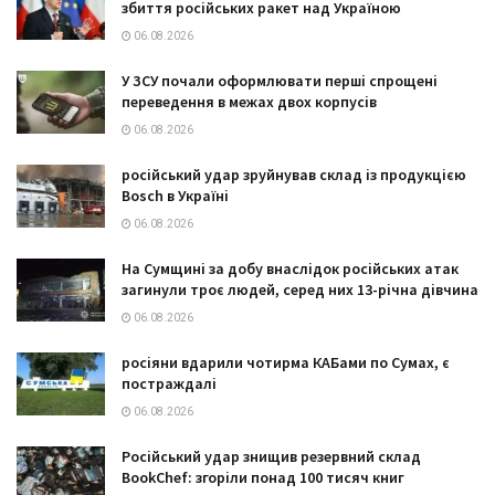
збиття російських ракет над Україною
06.08.2026
У ЗСУ почали оформлювати перші спрощені
переведення в межах двох корпусів
06.08.2026
російський удар зруйнував склад із продукцією
Bosch в Україні
06.08.2026
На Сумщині за добу внаслідок російських атак
загинули троє людей, серед них 13-річна дівчина
06.08.2026
росіяни вдарили чотирма КАБами по Сумах, є
постраждалі
06.08.2026
Російський удар знищив резервний склад
BookChef: згоріли понад 100 тисяч книг