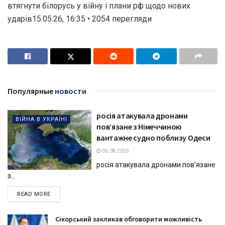
втягнути білорусь у війну і плани рф щодо нових
ударів15.05.26, 16:35 • 2054 перегляди
Популярные
новости
росія атакувала дронами
ВІЙНА В УКРАЇНІ
пов’язане з Німеччиною
вантажне судно поблизу Одеси
06.08.2026
росія атакувала дронами пов’язане
з...
DETAILS
READ MORE
Сікорський закликав обговорити можливість