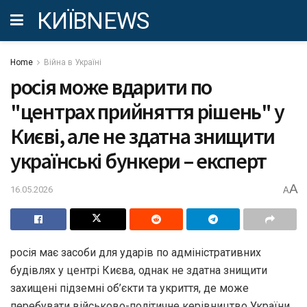
КИЇВNEWS
Home
Війна в Україні
росія може вдарити по
"центрах прийняття рішень" у
Києві, але не здатна знищити
українські бункери – експерт
A
16.05.2026
A
росія має засоби для ударів по адміністративних
будівлях у центрі Києва, однак не здатна знищити
захищені підземні об’єкти та укриття, де може
перебувати військово-політичне керівництво України,