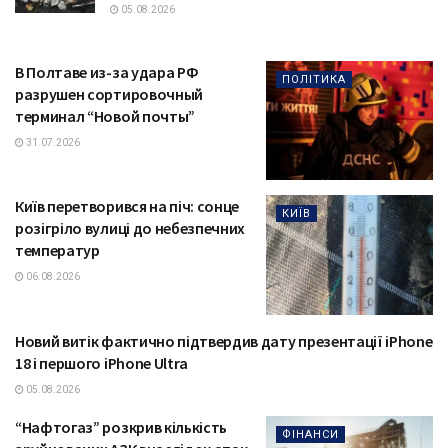
05.08.2026
В Полтаве из-за удара РФ
ПОЛІТИКА
разрушен сортировочный
терминал “Новой почты”
31.07.2026
Київ перетворився на піч: сонце
КИЇВ
розігріло вулиці до небезпечних
температур
06.08.2026
Новий витік фактично підтвердив дату презентації iPhone
ТЕХНОЛОГІЇ
18 і першого iPhone Ultra
05.08.2026
“Нафтогаз” розкрив кількість
ФІНАНСИ