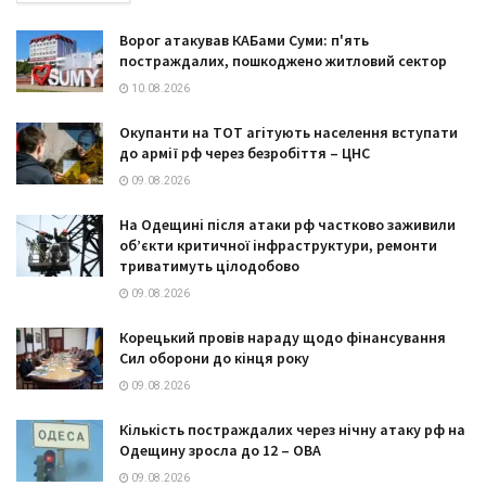
Ворог атакував КАБами Суми: п'ять
постраждалих, пошкоджено житловий сектор
10.08.2026
Окупанти на ТОТ агітують населення вступати
до армії рф через безробіття – ЦНС
09.08.2026
На Одещині після атаки рф частково заживили
обʼєкти критичної інфраструктури, ремонти
триватимуть цілодобово
09.08.2026
Корецький провів нараду щодо фінансування
Сил оборони до кінця року
09.08.2026
Кількість постраждалих через нічну атаку рф на
Одещину зросла до 12 – ОВА
09.08.2026