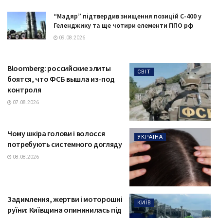
“Мадяр” підтвердив знищення позицій С-400 у
Геленджику та ще чотири елементи ППО рф
09.08.2026
Bloomberg: российские элиты
СВІТ
боятся, что ФСБ вышла из-под
контроля
07.08.2026
Чому шкіра голови і волосся
УКРАЇНА
потребують системного догляду
08.08.2026
Задимлення, жертви і моторошні
КИЇВ
руїни: Київщина опининилась під