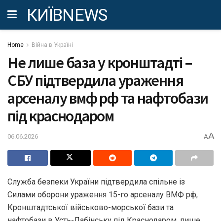
КИЇВNEWS
Home
Війна в Україні
Не лише база у кронштадті –
СБУ підтвердила ураження
арсеналу вмф рф та нафтобази
під краснодаром
A
06.06.2026
A
Служба безпеки України підтвердила спільне із
Силами оборони ураження 15-го арсеналу ВМФ рф,
Кронштадтської військово-морської бази та
нафтобази в Усть-Лабінську під Краснодаром, пише