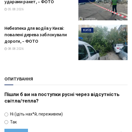
ударами ракет, – ФОТО
05.08.2026
Небезпека для водіїв у Києві:
КИЇВ
повалені дерева заблокували
дороги, – ФОТО
08.08.2026
ОПИТУВАННЯ
Пішли б ви на поступки русні через відсутність
світла/тепла?
Ні (ідіть нах*й, переживем)
Так