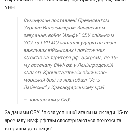
УНН.
Виконуючи поставлені Президентом
України Володимиром Зеленським
завдання, воїни "Альфи" СБУ спільно із
ЗСУ та ГУР МО завдали ударів по низці
важливих військових і логістичних
об’єктів на території рф. Зокрема, по 15-
му арсеналу ВМФ рф у Ленінградській
області, Кронштадтській військово-
морській базі та нафтобазі "Усть-
Лабінськ" у Краснодарському краї
– повідомили у СБУ.
За даними СБУ, "після успішної атаки на склади 15-го
арсеналу ВМФ рф там спостерігаються пожежа та
вторинна детонація".