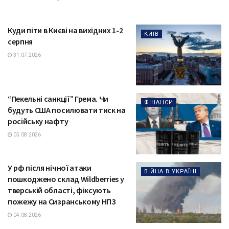
Куди піти в Києві на вихідних 1-2
КИЇВ
серпня
31.07.2026
“Пекельні санкції” Грема. Чи
ФІНАНСИ
будуть США посилювати тиск на
російську нафту
05.08.2026
У рф після нічної атаки
ВІЙНА В УКРАЇНІ
пошкоджено склад Wildberries у
тверській області, фіксують
пожежу на Сизранському НПЗ
04.08.2026