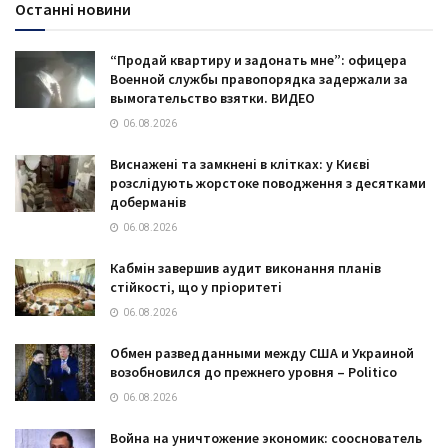
Останні новини
“Продай квартиру и задонать мне”: офицера
Военной службы правопорядка задержали за
вымогательство взятки. ВИДЕО
06.08.2026
Виснажені та замкнені в клітках: у Києві
розслідують жорстоке поводження з десятками
доберманів
06.08.2026
Кабмін завершив аудит виконання планів
стійкості, що у пріоритеті
06.08.2026
Обмен разведданными между США и Украиной
возобновился до прежнего уровня – Politico
06.08.2026
Война на уничтожение экономик: сооснователь