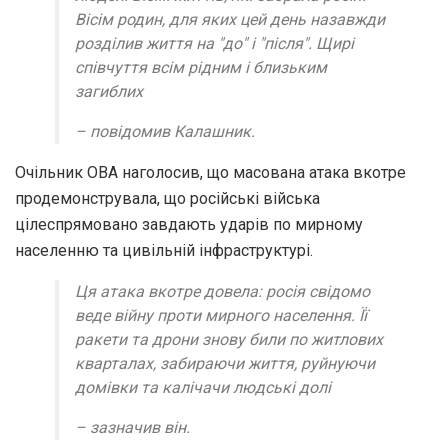
Вісім родин, для яких цей день назавжди
розділив життя на "до" і "після". Щирі
співчуття всім рідним і близьким
загиблих
– повідомив Калашник.
Очільник ОВА наголосив, що масована атака вкотре
продемонструвала, що російські війська
цілеспрямовано завдають ударів по мирному
населенню та цивільній інфраструктурі.
Ця атака вкотре довела: росія свідомо
веде війну проти мирного населення. Її
ракети та дрони знову били по житлових
кварталах, забираючи життя, руйнуючи
домівки та калічачи людські долі
– зазначив він.