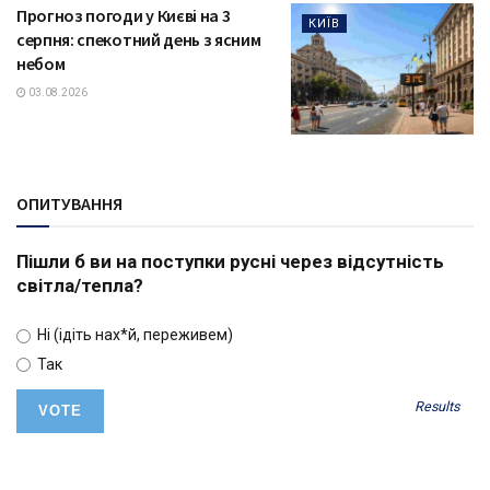
Прогноз погоди у Києві на 3
КИЇВ
серпня: спекотний день з ясним
небом
03.08.2026
ОПИТУВАННЯ
Пішли б ви на поступки русні через відсутність
світла/тепла?
Ні (ідіть нах*й, переживем)
Так
Results