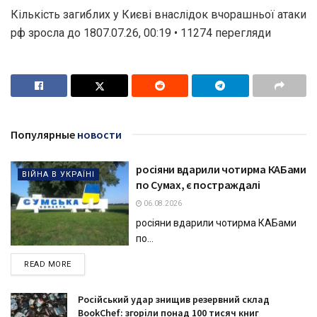
Кількість загиблих у Києві внаслідок вчорашньої атаки
рф зросла до 1807.07.26, 00:19 • 11274 перегляди
Популярные
новости
росіяни вдарили чотирма КАБами
ВІЙНА В УКРАЇНІ
по Сумах, є постраждалі
06.08.2026
росіяни вдарили чотирма КАБами
по...
DETAILS
READ MORE
Російський удар знищив резервний склад
BookChef: згоріли понад 100 тисяч книг