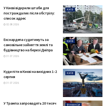
У Києві відкрили штаби для
КИЇВ
постраждалих після обстрілу:
список адрес
02.08.2026
Екснардепа судитимуть за
КИЇВ
самовільне зайняття землі та
будівництво на березі Дніпра
31.07.2026
Куди піти в Києві на вихідних 1-2
КИЇВ
серпня
31.07.2026
У Трампа запровадять 20 тисяч
ФІНАНСИ