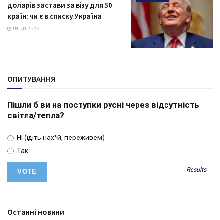
доларів застави за візу для 50
країн: чи є в списку Україна
04.08.2026
ОПИТУВАННЯ
Пішли б ви на поступки русні через відсутність
світла/тепла?
Ні (ідіть нах*й, переживем)
Так
Results
Останні новини