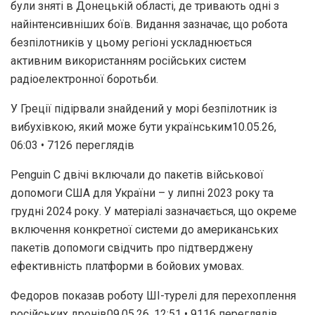
були зняті в Донецькій області, де тривають одні з
найінтенсивніших боїв. Видання зазначає, що робота
безпілотників у цьому регіоні ускладнюється
активним використанням російських систем
радіоелектронної боротьби.
У Греції підірвали знайдений у морі безпілотник із
вибухівкою, який може бути українським10.05.26,
06:03 • 7126 переглядiв
Penguin C двічі включали до пакетів військової
допомоги США для України – у липні 2023 року та
грудні 2024 року. У матеріалі зазначається, що окреме
включення конкретної системи до американських
пакетів допомоги свідчить про підтверджену
ефективність платформи в бойових умовах.
Федоров показав роботу ШІ-турелі для перехоплення
російських дронів09.05.26, 12:51 • 9116 переглядiв