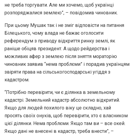
не треба торгувати. Але ми хочемо, щоб українці
розпоряджалися землею”, – повідомив чиновник.
При цьому Мушак так і не зміг відповісти на питання
Білецького, чому влада не бажає оголосити
референдум з приводу відкриття ринку землі, як
раніше обіцяв президент. А щодо рейдерства і
можливих афер з землею після зняття мораторію
чиновник заявив “нема проблєми” і порадив українцям
звіряти права на сільськогосподарські угіддя з
кадастром.
“Потрібно перевірити, чи є ділянка в земельному
кадастрі. Земельний кадастр абсолютно відкритий.
Якщо для людей похилого віку це складно, хай
просять своїх онуків, щоб перевірити, хто є власником
цієї ділянки. Нема проблєми. Якщо там ви – все окей.
Якщо дані не внесені в кадастр, треба внести”, –