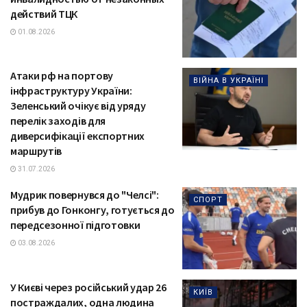
действий ТЦК
01.08.2026
Атаки рф на портову
ВІЙНА В УКРАЇНІ
інфраструктуру України:
Зеленський очікує від уряду
перелік заходів для
диверсифікації експортних
маршрутів
31.07.2026
Мудрик повернувся до "Челсі":
СПОРТ
прибув до Гонконгу, готується до
передсезонної підготовки
03.08.2026
У Києві через російський удар 26
КИЇВ
постраждалих, одна людина