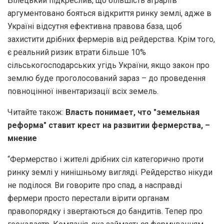
Білецький підкреслив, що більшість аграріїв
аргументовано бояться відкриття ринку землі, адже в
Україні відсутня ефективна правова база, щоб
захистити дрібних фермерів від рейдерства. Крім того,
є реальний ризик втрати більше 10%
сільськогосподарських угідь України, якщо закон про
землю буде проголосований зараз – до проведення
повноцінної інвентаризації всіх земель.
Читайте також:
Власть понимает, что "земельная
реформа" ставит крест на развитии фермерства, –
мнение
“Фермерство і жителі дрібних сіл категорично проти
ринку землі у нинішньому вигляді. Рейдерство нікуди
не поділося. Ви говорите про спад, а насправді
фермери просто перестали вірити органам
правопорядку і звертаються до бандитів. Тепер про