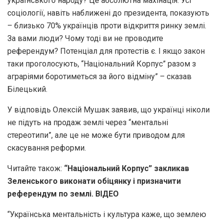
українського народу? Це абсолютна махінація. Усі
соціології, навіть наближені до президента, показують
– близько 70% українців проти відкриття ринку землі.
За вами люди? Чому тоді ви не проводите
референдум? Потенціал для протестів є. І якщо закон
таки проголосують, “Національний Корпус” разом з
аграріями боротиметься за його відміну” – сказав
Білецький.
У відповідь Олексій Мушак заявив, що українці ніколи
не підуть на продаж землі через “ментальні
стереотипи”, але це не може бути приводом для
скасування реформи.
Читайте також:
“Національний Корпус” закликав
Зеленського виконати обіцянку і призначити
референдум по землі. ВІДЕО
“Українська ментальність і культура каже, що землею