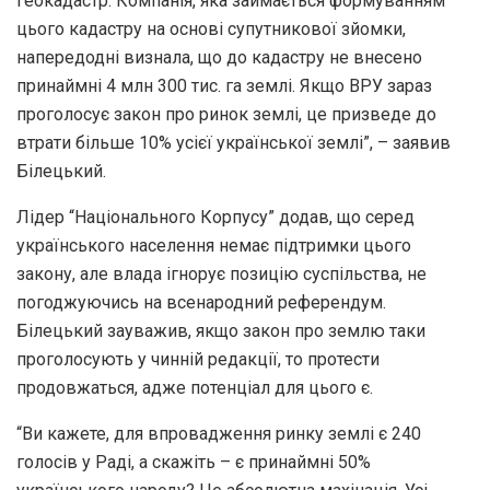
геокадастр. Компанія, яка займається формуванням
цього кадастру на основі супутникової зйомки,
напередодні визнала, що до кадастру не внесено
принаймні 4 млн 300 тис. га землі. Якщо ВРУ зараз
проголосує закон про ринок землі, це призведе до
втрати більше 10% усієї української землі”, – заявив
Білецький.
Лідер “Національного Корпусу” додав, що серед
українського населення немає підтримки цього
закону, але влада ігнорує позицію суспільства, не
погоджуючись на всенародний референдум.
Білецький зауважив, якщо закон про землю таки
проголосують у чинній редакції, то протести
продовжаться, адже потенціал для цього є.
“Ви кажете, для впровадження ринку землі є 240
голосів у Раді, а скажіть – є принаймні 50%