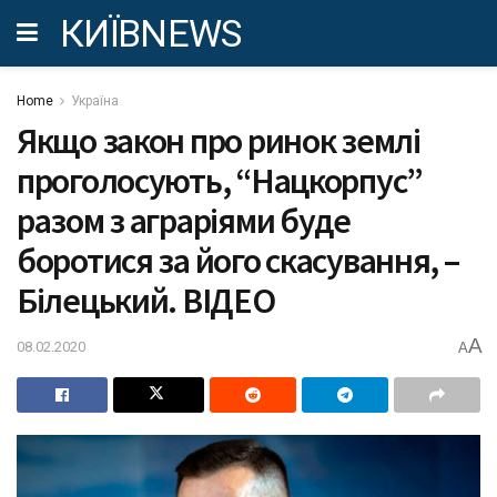
КИЇВNEWS
Home
Україна
Якщо закон про ринок землі
проголосують, “Нацкорпус”
разом з аграріями буде
боротися за його скасування, –
Білецький. ВІДЕО
A
08.02.2020
A