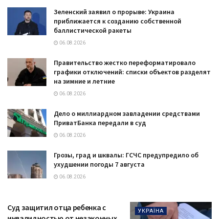
Зеленский заявил о прорыве: Украина
приближается к созданию собственной
баллистической ракеты
06.08.2026
Правительство жестко переформатировало
графики отключений: списки объектов разделят
на зимние и летние
06.08.2026
Дело о миллиардном завладении средствами
ПриватБанка передали в суд
06.08.2026
Грозы, град и шквалы: ГСЧС предупредило об
ухудшении погоды 7 августа
06.08.2026
Суд защитил отца ребенка с
УКРАЇНА
инвалидностью от незаконных