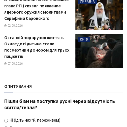
УКРАЇНА
глава РПЦ связал появление
ядерного оружия с молитвами
Серафима Саровского
02.08.2026
Останній подарунок життя: в
КИЇВ
Охматдиті дитина стала
посмертним донором для трьох
пацієнтів
07.08.2026
ОПИТУВАННЯ
Пішли б ви на поступки русні через відсутність
світла/тепла?
Ні (ідіть нах*й, переживем)