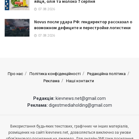
яйця, олія та молоко 7 серпня
07.08.2026
Novus после удара РФ: гендиректор рассказал о
возможном дефиците и перестройке логистики
07.08.2026
Про нас
Політика конфіденційності
Редакційна політика
Реклама
Наші контакти
Редакція:
kievnews.net@gmail.com
Реклама:
digestmediaholding@gmail.com
Використання будь-яких текстових, графічних чи інших матеріалів,
розміщених на сайті kievnews.net, дозволяється виключно за умови
обов’язкового посилання на джерело. Для онлайн-ЗМІ таке посилання