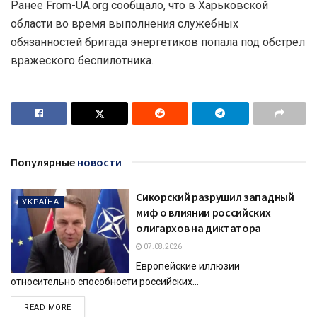
Ранее From-UA.org сообщало, что в Харьковской
области во время выполнения служебных
обязанностей бригада энергетиков попала под обстрел
вражеского беспилотника.
Популярные
новости
Сикорский разрушил западный
УКРАЇНА
миф о влиянии российских
олигархов на диктатора
07.08.2026
Европейские иллюзии
относительно способности российских...
DETAILS
READ MORE