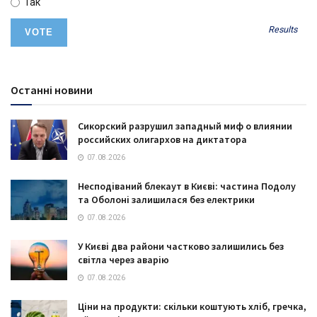
Так
Results
Останні новини
Сикорский разрушил западный миф о влиянии
российских олигархов на диктатора
07.08.2026
Несподіваний блекаут в Києві: частина Подолу
та Оболоні залишилася без електрики
07.08.2026
У Києві два райони частково залишились без
світла через аварію
07.08.2026
Ціни на продукти: скільки коштують хліб, гречка,