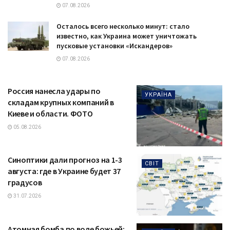
07.08.2026
Осталось всего несколько минут: стало
известно, как Украина может уничтожать
пусковые установки «Искандеров»
07.08.2026
Россия нанесла удары по
УКРАЇНА
складам крупных компаний в
Киеве и области. ФОТО
05.08.2026
Синоптики дали прогноз на 1-3
СВІТ
августа: где в Украине будет 37
градусов
31.07.2026
Атомная бомба по воле божьей: