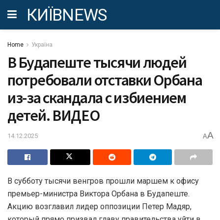
КИЇВNEWS
Home
Україна
В Будапеште тысячи людей
потребовали отставки Орбана
из-за скандала с избиением
детей. ВИДЕО
A
14.12.2025
A
В субботу тысячи венгров прошли маршем к офису
премьер-министра Виктора Орбана в Будапеште.
Акцию возглавил лидер оппозиции Петер Мадяр,
который прямо призвал главу правительства уйти в