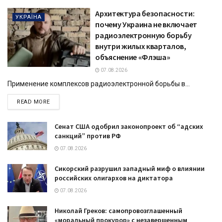
Архитектура безопасности:
УКРАЇНА
почему Украина не включает
радиоэлектронную борьбу
внутри жилых кварталов,
объяснение «Флэша»
07.08.2026
Применение комплексов радиоэлектронной борьбы в...
DETAILS
READ MORE
Сенат США одобрил законопроект об “адских
санкций” против РФ
07.08.2026
Сикорский разрушил западный миф о влиянии
российских олигархов на диктатора
07.08.2026
Николай Греков: самопровозглашенный
«моральный прокурор» с незавершенным