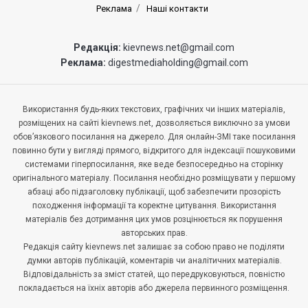
Реклама
Наші контакти
Редакція:
kievnews.net@gmail.com
Реклама:
digestmediaholding@gmail.com
Використання будь-яких текстових, графічних чи інших матеріалів,
розміщених на сайті kievnews.net, дозволяється виключно за умови
обов’язкового посилання на джерело. Для онлайн-ЗМІ таке посилання
повинно бути у вигляді прямого, відкритого для індексації пошуковими
системами гіперпосилання, яке веде безпосередньо на сторінку
оригінального матеріалу. Посилання необхідно розміщувати у першому
абзаці або підзаголовку публікації, щоб забезпечити прозорість
походження інформації та коректне цитування. Використання
матеріалів без дотримання цих умов розцінюється як порушення
авторських прав.
Редакція сайту kievnews.net залишає за собою право не поділяти
думки авторів публікацій, коментарів чи аналітичних матеріалів.
Відповідальність за зміст статей, що передруковуються, повністю
покладається на їхніх авторів або джерела первинного розміщення.