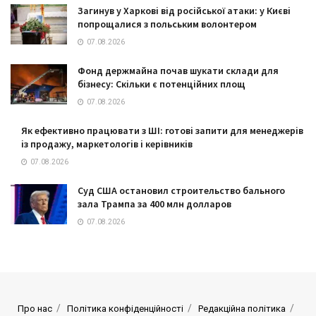
Загинув у Харкові від російської атаки: у Києві
попрощалися з польським волонтером
07.08.2026
Фонд держмайна почав шукати склади для
бізнесу: Скільки є потенційних площ
07.08.2026
Як ефективно працювати з ШІ: готові запити для менеджерів
із продажу, маркетологів і керівників
07.08.2026
Суд США остановил строительство бального
зала Трампа за 400 млн долларов
07.08.2026
Про нас
Політика конфіденційності
Редакційна політика