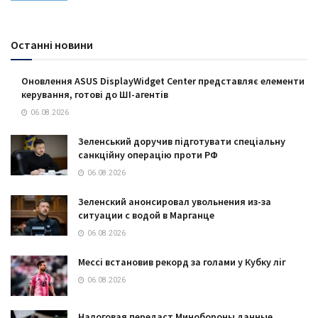
Останні новини
Оновлення ASUS DisplayWidget Center представляє елементи
керування, готові до ШІ-агентів
06.08.2026
Зеленський доручив підготувати спеціальну
санкційну операцію проти РФ
06.08.2026
Зеленский анонсировал увольнения из-за
ситуации с водой в Марганце
06.08.2026
Мессі встановив рекорд за голами у Кубку ліг
06.08.2026
Налоговая передаст Минобороны данные