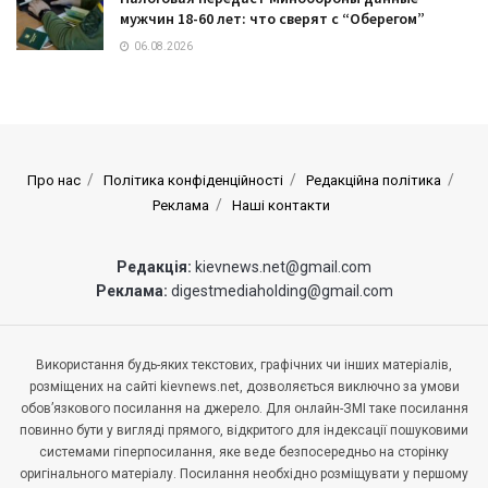
мужчин 18-60 лет: что сверят с “Оберегом”
06.08.2026
Про нас
Політика конфіденційності
Редакційна політика
Реклама
Наші контакти
Редакція:
kievnews.net@gmail.com
Реклама:
digestmediaholding@gmail.com
Використання будь-яких текстових, графічних чи інших матеріалів,
розміщених на сайті kievnews.net, дозволяється виключно за умови
обов’язкового посилання на джерело. Для онлайн-ЗМІ таке посилання
повинно бути у вигляді прямого, відкритого для індексації пошуковими
системами гіперпосилання, яке веде безпосередньо на сторінку
оригінального матеріалу. Посилання необхідно розміщувати у першому