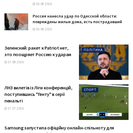
06.08.2026
Россия нанесла удар по Одесской области:
повреждены жилые дома, есть пострадавший
06.08.2026
Зеленский: ракет к Patriot нет,
ПОЛІТИКА
это поощряет Россию к ударам
01.08.2026
ЛНЗ вилетів із Ліги конференцій,
СПОРТ
поступившись "Генту" в серії
пенальті
31.07.2026
Samsung запустила офіційну онлайн-спільноту для
ТЕХНОЛОГІЇ