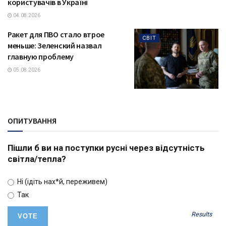
користувачів в Україні
04.08.2026
Ракет для ПВО стало втрое
СВІТ
меньше: Зеленский назвал
главную проблему
05.08.2026
ОПИТУВАННЯ
Пішли б ви на поступки русні через відсутність
світла/тепла?
Ні (ідіть нах*й, переживем)
Так
Results