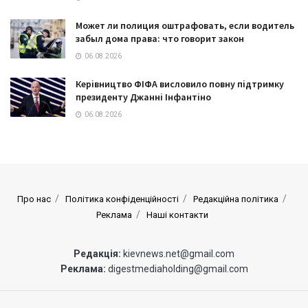
Может ли полиция оштрафовать, если водитель
забыл дома права: что говорит закон
06.08.2026
Керівництво ФІФА висловило повну підтримку
президенту Джанні Інфантіно
06.08.2026
Про нас
Політика конфіденційності
Редакційна політика
Реклама
Наші контакти
Редакція:
kievnews.net@gmail.com
Реклама:
digestmediaholding@gmail.com