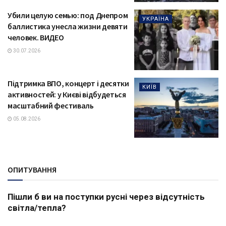
Убили целую семью: под Днепром
УКРАЇНА
баллистика унесла жизни девяти
человек. ВИДЕО
30.07.2026
Підтримка ВПО, концерт і десятки
КИЇВ
активностей: у Києві відбудеться
масштабний фестиваль
05.08.2026
ОПИТУВАННЯ
Пішли б ви на поступки русні через відсутність
світла/тепла?