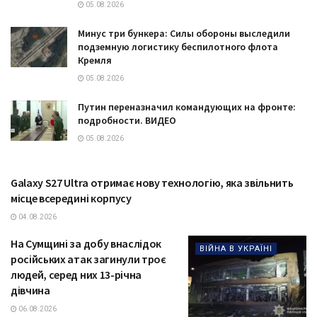
05.08.2026
Минус три бункера: Силы обороны выследили
подземную логистику беспилотного флота
Кремля
05.08.2026
Путин переназначил командующих на фронте:
подробности. ВИДЕО
05.08.2026
Galaxy S27 Ultra отримає нову технологію, яка звільнить
ТЕХНОЛОГІЇ
місце всередині корпусу
04.08.2026
На Сумщині за добу внаслідок
ВІЙНА В УКРАЇНІ
російських атак загинули троє
людей, серед них 13-річна
дівчина
06.08.2026