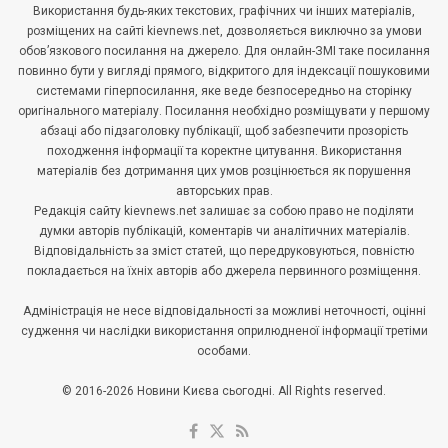
Використання будь-яких текстових, графічних чи інших матеріалів,
розміщених на сайті kievnews.net, дозволяється виключно за умови
обов’язкового посилання на джерело. Для онлайн-ЗМІ таке посилання
повинно бути у вигляді прямого, відкритого для індексації пошуковими
системами гіперпосилання, яке веде безпосередньо на сторінку
оригінального матеріалу. Посилання необхідно розміщувати у першому
абзаці або підзаголовку публікації, щоб забезпечити прозорість
походження інформації та коректне цитування. Використання
матеріалів без дотримання цих умов розцінюється як порушення
авторських прав.
Редакція сайту kievnews.net залишає за собою право не поділяти
думки авторів публікацій, коментарів чи аналітичних матеріалів.
Відповідальність за зміст статей, що передруковуються, повністю
покладається на їхніх авторів або джерела первинного розміщення.
Адміністрація не несе відповідальності за можливі неточності, оцінні
судження чи наслідки використання оприлюдненої інформації третіми
особами.
© 2016-2026 Новини Києва сьогодні. All Rights reserved.