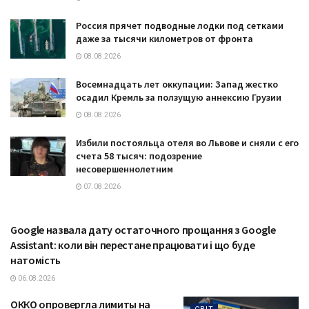
Россия прячет подводные лодки под сетками
даже за тысячи километров от фронта
08.08.2026
Восемнадцать лет оккупации: Запад жестко
осадил Кремль за ползущую аннексию Грузии
08.08.2026
Избили постояльца отеля во Львове и сняли с его
счета 58 тысяч: подозрение
несовершеннолетним
07.08.2026
Google назвала дату остаточного прощання з Google
ТЕХНОЛОГІЇ
Assistant: коли він перестане працювати і що буде
натомість
06.08.2026
ОККО опровергла лимиты на