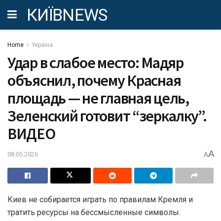
КИЇВNEWS
Home
Україна
Удар в слабое место: Мадяр
объяснил, почему Красная
площадь — не главная цель,
Зеленский готовит “зеркалку”.
ВИДЕО
A
08.05.2026
A
Киев не собирается играть по правилам Кремля и
тратить ресурсы на бессмысленные символы.