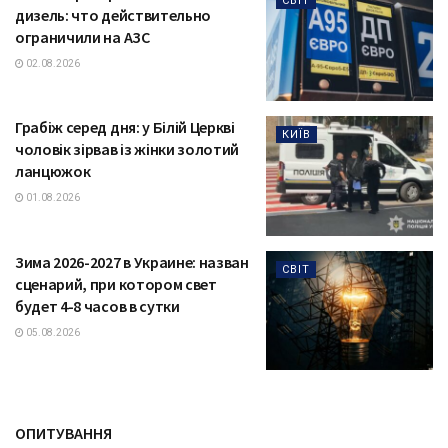
СВІТ
дизель: что действительно
ограничили на АЗС
02.08.2026
Грабіж серед дня: у Білій Церкві
КИЇВ
чоловік зірвав із жінки золотий
ланцюжок
01.08.2026
Зима 2026-2027 в Украине: назван
СВІТ
сценарий, при котором свет
будет 4-8 часов в сутки
05.08.2026
ОПИТУВАННЯ