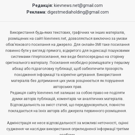
Редакція:
kievnews.net@gmail.com
Реклама:
digestmediaholding@gmail.com
Використання будь-яких текстових, графічних чи інших матеріалів,
розміщених на сайті kievnews.net, дозволяється виключно за умови
обов’язкового посилання на джерело. Для онлайн-ЗМІ таке посилання
повинно бути у вигляді прямого, відкритого для індексації пошуковими
системами гіперпосилання, яке веде безпосередньо на сторінку
оригінального матеріалу. Посилання необхідно розміщувати у першому
абзаці або підзаголовку публікації, щоб забезпечити прозорість
походження інформації та коректне цитування. Використання
матеріалів без дотримання цих умов розцінюється як порушення
авторських прав.
Редакція сайту kievnews.net залишає за собою право не поділяти
думки авторів публікацій, коментарів чи аналітичних матеріалів.
Відповідальність за зміст статей, що передруковуються, повністю
покладається на їхніх авторів або джерела первинного розміщення.
Адміністрація не несе відповідальності за можливі неточності, оцінні
судження чи наслідки використання оприлюдненої інформації третіми
особами.