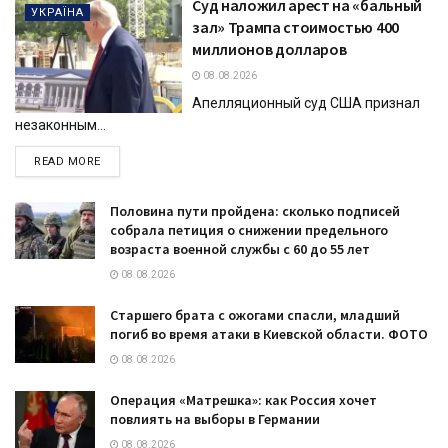
Суд наложил арест на «бальный
УКРАЇНА
зал» Трампа стоимостью 400
миллионов долларов
08.08.2026
Апелляционный суд США признал
незаконным...
DETAILS
READ MORE
Половина пути пройдена: сколько подписей
собрала петиция о снижении предельного
возраста военной службы с 60 до 55 лет
08.08.2026
Старшего брата с ожогами спасли, младший
погиб во время атаки в Киевской области. ФОТО
08.08.2026
Операция «Матрешка»: как Россия хочет
повлиять на выборы в Германии
08.08.2026