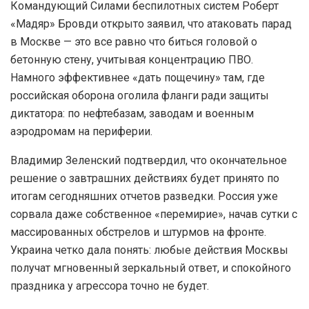
Командующий Силами беспилотных систем Роберт
«Мадяр» Бровди открыто заявил, что атаковать парад
в Москве — это все равно что биться головой о
бетонную стену, учитывая концентрацию ПВО.
Намного эффективнее «дать пощечину» там, где
российская оборона оголила фланги ради защиты
диктатора: по нефтебазам, заводам и военным
аэродромам на периферии.
Владимир Зеленский подтвердил, что окончательное
решение о завтрашних действиях будет принято по
итогам сегодняшних отчетов разведки. Россия уже
сорвала даже собственное «перемирие», начав сутки с
массированных обстрелов и штурмов на фронте.
Украина четко дала понять: любые действия Москвы
получат мгновенный зеркальный ответ, и спокойного
праздника у агрессора точно не будет.