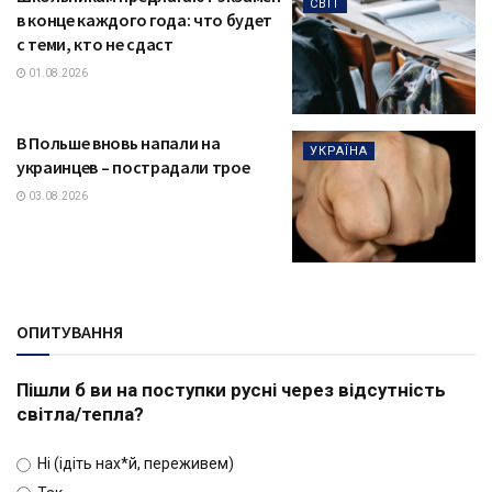
СВІТ
в конце каждого года: что будет
с теми, кто не сдаст
01.08.2026
В Польше вновь напали на
УКРАЇНА
украинцев – пострадали трое
03.08.2026
ОПИТУВАННЯ
Пішли б ви на поступки русні через відсутність
світла/тепла?
Ні (ідіть нах*й, переживем)