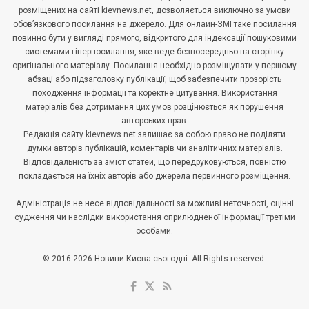
розміщених на сайті kievnews.net, дозволяється виключно за умови
обов’язкового посилання на джерело. Для онлайн-ЗМІ таке посилання
повинно бути у вигляді прямого, відкритого для індексації пошуковими
системами гіперпосилання, яке веде безпосередньо на сторінку
оригінального матеріалу. Посилання необхідно розміщувати у першому
абзаці або підзаголовку публікації, щоб забезпечити прозорість
походження інформації та коректне цитування. Використання
матеріалів без дотримання цих умов розцінюється як порушення
авторських прав.
Редакція сайту kievnews.net залишає за собою право не поділяти
думки авторів публікацій, коментарів чи аналітичних матеріалів.
Відповідальність за зміст статей, що передруковуються, повністю
покладається на їхніх авторів або джерела первинного розміщення.
Адміністрація не несе відповідальності за можливі неточності, оцінні
судження чи наслідки використання оприлюдненої інформації третіми
особами.
© 2016-2026 Новини Києва сьогодні. All Rights reserved.