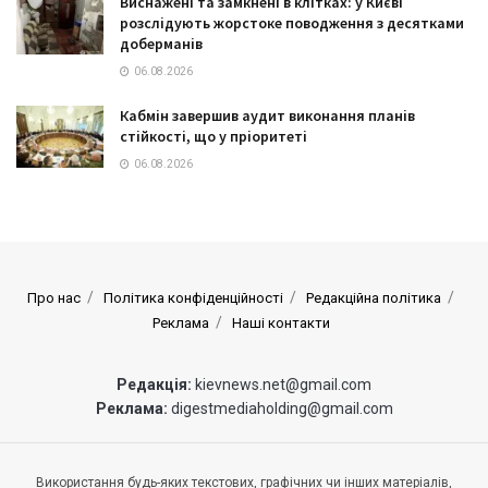
Виснажені та замкнені в клітках: у Києві
розслідують жорстоке поводження з десятками
доберманів
06.08.2026
Кабмін завершив аудит виконання планів
стійкості, що у пріоритеті
06.08.2026
Про нас
Політика конфіденційності
Редакційна політика
Реклама
Наші контакти
Редакція:
kievnews.net@gmail.com
Реклама:
digestmediaholding@gmail.com
Використання будь-яких текстових, графічних чи інших матеріалів,