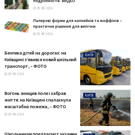
подробности. ВИДЕО
05.08.2026
Паперові форми для капкейків та маффінів –
практичне рішення для випічки
05.08.2026
Безпека дітей на дорогах: на
КИЇВ
Київщині з’явився новий шкільний
транспорт, – ФОТО
03.08.2026
Вогонь знищив поле і забрав
КИЇВ
життя: на Київщині спалахнула
масштабна пожежа, – ФОТО
03.08.2026
Школьникам предлагают экзамен