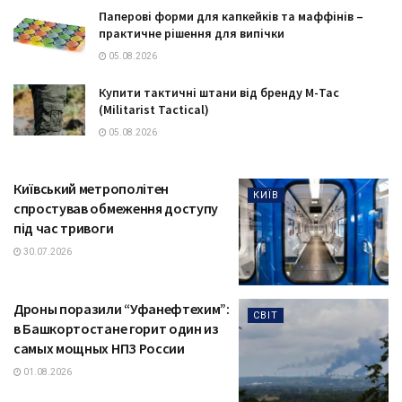
Паперові форми для капкейків та маффінів –
практичне рішення для випічки
05.08.2026
Купити тактичні штани від бренду М-Тас
(Militarist Tactical)
05.08.2026
Київський метрополітен
КИЇВ
спростував обмеження доступу
під час тривоги
30.07.2026
Дроны поразили “Уфанефтехим”:
СВІТ
в Башкортостане горит один из
самых мощных НПЗ России
01.08.2026