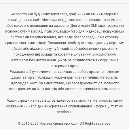
Використання будь-яких текстових, графічних чи інших матеріалів,
розміщених на сайті kievnews.net, дозволяється виключно за умови
обов’язкового посилання на джерело. Для онлайн-ЗМІ таке посилання
повинно бути у вигляді прямого, відкритого для індексації пошуковими
системами гіперпосилання, яке веде безпосередньо на сторінку
оригінального матеріалу. Посилання необхідно розміщувати у першому
абзаці або підзаголовку публікації, щоб забезпечити прозорість
походження інформації та коректне цитування. Використання
матеріалів без дотримання цих умов розцінюється як порушення
авторських прав.
Редакція сайту kievnews.net залишає за собою право не поділяти
думки авторів публікацій, коментарів чи аналітичних матеріалів.
Відповідальність за зміст статей, що передруковуються, повністю
покладається на їхніх авторів або джерела первинного розміщення.
Адміністрація не несе відповідальності за можливі неточності, оцінні
судження чи наслідки використання оприлюдненої інформації третіми
особами.
© 2016-2026 Новини Києва сьогодні. All Rights reserved.