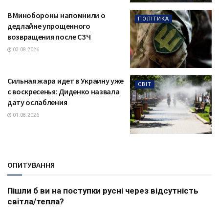
В Минобороны напомнили о
ПОЛІТИКА
дедлайне упрощенного
возвращения после СЗЧ
03.08.2026
Сильная жара идет в Украину уже
СВІТ
с воскресенья: Диденко назвала
дату ослабления
01.08.2026
ОПИТУВАННЯ
Пішли б ви на поступки русні через відсутність
світла/тепла?