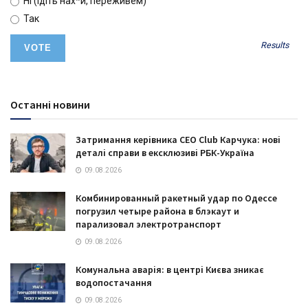
Ні (ідіть нах*й, переживем)
Так
Results
Останні новини
Затримання керівника CEO Club Карчука: нові
деталі справи в ексклюзиві РБК-Україна
09.08.2026
Комбинированный ракетный удар по Одессе
погрузил четыре района в блэкаут и
парализовал электротранспорт
09.08.2026
Комунальна аварія: в центрі Києва зникає
водопостачання
09.08.2026