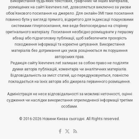
Використання будь-яких текстових, графічних чи інших матеріалів,
розміщених на сайті kievnews.net, дозволяється виключно за умови
обов’язкового посилання на джерело. Для онлайн-ЗМІ таке посилання
повинно бути у вигляді прямого, відкритого для індексації пошуковими
системами гіперпосилання, яке веде безпосередньо на сторінку
оригінального матеріалу. Посилання необхідно розміщувати у першому
абзаці або підзаголовку публікації, щоб забезпечити прозорість
походження інформації та коректне цитування. Використання
матеріалів без дотримання цих умов розцінюється як порушення
авторських прав.
Редакція сайту kievnews.net залишає за собою право не поділяти
думки авторів публікацій, коментарів чи аналітичних матеріалів.
Відповідальність за зміст статей, що передруковуються, повністю
покладається на їхніх авторів або джерела первинного розміщення.
Адміністрація не несе відповідальності за можливі неточності, оцінні
судження чи наслідки використання оприлюдненої інформації третіми
особами.
© 2016-2026 Новини Києва сьогодні. All Rights reserved.