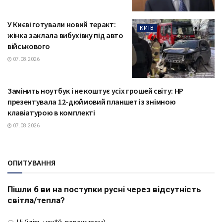
У Києві готували новий теракт:
КИЇВ
жінка заклала вибухівку під авто
військового
07.08.2026
Замінить ноутбук і не коштує усіх грошей світу: HP
ТЕХНОЛОГІЇ
презентувала 12-дюймовий планшет із знімною
клавіатурою в комплекті
07.08.2026
ОПИТУВАННЯ
Пішли б ви на поступки русні через відсутність
світла/тепла?