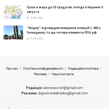
Гроза и жара до 33 градусов: погода в Украине 9
августа
09.08.2026
“Мадяр” підтвердив знищення позицій С-400 у
Геленджику та ще чотири елементи ППО рф
09.08.2026
Про нас
Політика конфіденційності
Редакційна політика
Реклама
Наші контакти
Редакція:
kievnews.net@gmail.com
Реклама:
digestmediaholding@gmail.com