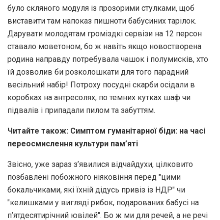
було скляного модуля із прозорими стулками, щоб
виставити там напоказ пишноти бабусиних тарілок.
Дарувати молодятам громіздкі сервізи на 12 персон
ставало моветоном, бо ж навіть якщо новостворена
родина направду потребувала чашок і полумисків, хто
їй дозволив би розколошкати для того парадний
весільний набір! Потроху посудні скарби осідали в
коробках на антресолях, по темних кутках шаф чи
підвалів і припадали пилом та забуттям.
Читайте також:
Симптом гуманітарної біди: на часі
переосмислення культури пам’яті
Звісно, уже зараз з’явилися відчайдухи, цілковито
позбавлені побожного ніяковіння перед "цими
бокальчиками, які їхній дідусь привіз із НДР" чи
"келишками у вигляді рибок, подарованих бабусі на
п’ятдесятирічний ювілей". Бо ж ми для речей, а не речі