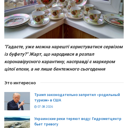
"Гадаєте, уже можна нарешті користуватися сервізом
із буфету?" Жарт, що народився в розпал
коронавірусного карантину, насправді є маркером
цілої епохи, а не лише бентежного сьогодення
Это интересно
Трамп законодательно запретил «родильный
туризм» в США
07.08.2026
Украинские реки теряют воду: Гидрометцентр
бьет тревогу