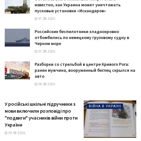
известно, как Украина может уничтожать
пусковые установки «Искандеров»
07.08.2026
Российские беспилотники хладнокровно
отбомбились по немецкому грузовому судну в
Черном море
07.08.2026
Разборки со стрельбой в центре Кривого Рога:
ранен мужчина, вооруженный беглец скрылся на
авто
06.08.2026
У російські шкільні підручники з
ВІЙНА В УКРАЇНІ
мови включили розповіді про
"подвиги" учасників війни проти
України
03.08.2026