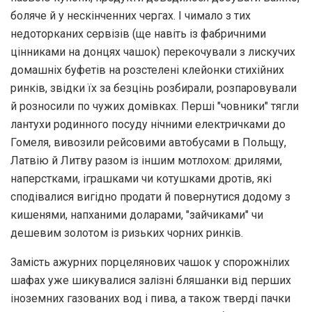
боляче й у нескінченних чергах. І чимало з тих
недоторканих сервізів (ще навіть із фабричними
цінниками на донцях чашок) перекочували з лискучих
домашніх буфетів на розстелені клейонки стихійних
ринків, звідки їх за безцінь розбирали, розпаровували
й розносили по чужих домівках. Перші "човники" тягли
лантухи родинного посуду нічними електричками до
Гомеля, вивозили рейсовими автобусами в Польщу,
Латвію й Литву разом із іншим мотлохом: дрилями,
наперстками, іграшками чи котушками дротів, які
сподівалися вигідно продати й повернутися додому з
кишенями, напханими доларами, "зайчиками" чи
дешевим золотом із ризьких чорних ринків.
Замість ажурних порцелянових чашок у спорожнілих
шафах уже шикувалися залізні бляшанки від перших
іноземних газованих вод і пива, а також тверді пачки