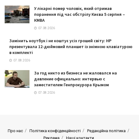
У лікарні помер чоловік, який отримав
поранення під час обстрілу Києва 5 серпня –
КМВА
07.08.2026
Замінить ноутбук і не коштує усіх грошей світу: HP
презентувала 12-дюймовий планшет із знімною клавіатурою
в комплекті
07.08.2026
За год никто из бизнеса не жаловался на
давление официально: интервью с
заместителем Генпрокурора Крымом
07.08.2026
Про нас
Політика конфіденційності
Редакційна політика
Реклама
Наші контакти