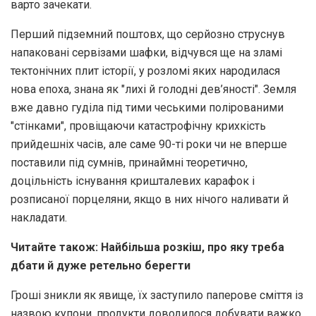
варто зачекати.
Перший підземний поштовх, що серйозно струснув
напаковані сервізами шафки, відчувся ще на зламі
тектонічних плит історії, у розломі яких народилася
нова епоха, знана як "лихі й голодні дев’яності". Земля
вже давно гуділа під тими чеськими полірованими
"стінками", провіщаючи катастрофічну крихкість
прийдешніх часів, але саме 90-ті роки чи не вперше
поставили під сумнів, принаймні теоретично,
доцільність існування кришталевих карафок і
розписаної порцеляни, якщо в них нічого наливати й
накладати.
Читайте також: Найбільша розкіш, про яку треба
дбати й дуже ретельно берегти
Гроші зникли як явище, їх заступило паперове сміття із
назвою купони, продукти доводилося добувати важко,