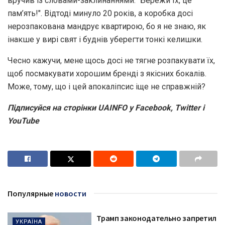
вручив із словами-заклинаннями: "Бережи їх, це
пам’ять!". Відтоді минуло 20 років, а коробка досі
нерозпакована мандрує квартирою, бо я не знаю, як
інакше у вирі свят і буднів уберегти тонкі келишки.
Чесно кажучи, мене щось досі не тягне розпакувати їх,
щоб посмакувати хорошим бренді з якісних бокалів.
Може, тому, що і цей апокаліпсис іще не справжній?
Підписуйся на сторінки UAINFO у Facebook, Twitter і
YouTube
Популярные
новости
Трамп законодательно запретил
УКРАЇНА