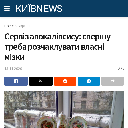
КИЇВNEWS
Home
Україна
Сервіз апокаліпсису: спершу
треба розчаклувати власні
мізки
A
13.11.2020
A