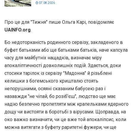
07.08.2026
Про це для "Тижня" пише Ольга Карі, повідомляє
UAINFO.org
.
Бо недоторканість родинного сервізу, закладеного в
буфет батьками або ще батьками батьків, наче капсула
часу для майбутніх нащадків, визначає міру
апокаліптичності довколишніх подій. Здається, доки
стосики тарілок із сервізу "Мадонна" й різьблені
келишки з богемського кришталю стоять
непорушними, осяяні сказаним бабусею раз і
назавжди "не чіпай, бо розіб’єш", людство ще має
надію безпечно пропетляти між крапельками ядерного
дощу чи вистояти в боротьбі з вірусами. Щоправда, на
око важко визначити, чи це вже той апокаліпсис, коли
можна витягати з буфету раритетні фужери, чи ще