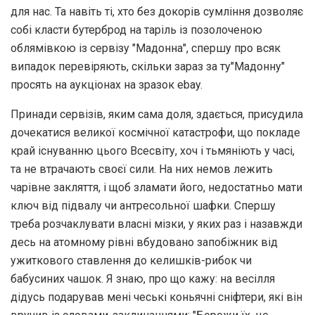
для нас. Та навіть ті, хто без докорів сумління дозволяє
собі класти бутерброд на таріль із позолоченою
облямівкою із сервізу "Мадонна", спершу про всяк
випадок перевіряють, скільки зараз за ту"Мадонну"
просять на аукціонах на зразок ebay.
Принади сервізів, яким сама доля, здається, присудила
дочекатися великої космічної катастрофи, що покладе
край існуванню цього Всесвіту, хоч і тьмяніють у часі,
та не втрачають своєї сили. На них немов лежить
чарівне закляття, і щоб зламати його, недостатньо мати
ключ від підвалу чи антресольної шафки. Спершу
треба розчаклувати власні мізки, у яких раз і назавжди
десь на атомному рівні вбудовано запобіжник від
ужиткового ставлення до келишків-рибок чи
бабусиних чашок. Я знаю, про що кажу: на весілля
дідусь подарував мені чеські коньячні сніфтери, які він