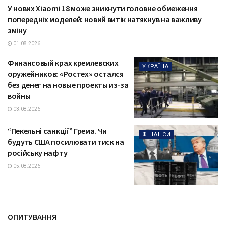
У нових Xiaomi 18 може зникнути головне обмеження
ТЕХНОЛОГІЇ
попередніх моделей: новий витік натякнув на важливу
зміну
01.08.2026
Финансовый крах кремлевских
УКРАЇНА
оружейников: «Ростех» остался
без денег на новые проекты из-за
войны
03.08.2026
“Пекельні санкції” Грема. Чи
ФІНАНСИ
будуть США посилювати тиск на
російську нафту
05.08.2026
ОПИТУВАННЯ