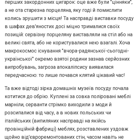
перших закордонних цигарок: оце вже були "цінняки",
а не ота старезна порцеляна, яку годі й помислити
колись зрушити з місця! Та насправді виставки посуду
в шафах дев'яностих досі міцно трималися своїх
позицій: сервізну порцеляну виставляли на стіл або на
великі свята, або не користувалися нею взагалі. Хоча
макрокосмос існування "вчора-радянської-сьогодні-
української" окремо взятої родини зазнав серйозних
випробувань, загроза апокаліпсису виявилася
передчасною: то лише почався клятий цікавий час!
Та вже відтоді зірка домашніх музеїв посуду почала
котитися до обрію. Куплені за совка поліровані меблі
марніли, серванти стрімко виходили з моди й
розсипалися від часу, а в нових польських чи
італійських (випиляних насправді на якійсь
провінційній фабриці) меблях, розставлених уздовж
щойно від'євроремонтованих стін, часом навіть не