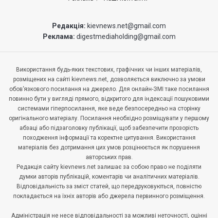
Редакція:
kievnews.net@gmail.com
Реклама:
digestmediaholding@gmail.com
Використання будь-яких текстових, графічних чи інших матеріалів,
розміщених на сайті kievnews.net, дозволяється виключно за умови
обов’язкового посилання на джерело. Для онлайн-ЗМІ таке посилання
повинно бути у вигляді прямого, відкритого для індексації пошуковими
системами гіперпосилання, яке веде безпосередньо на сторінку
оригінального матеріалу. Посилання необхідно розміщувати у першому
абзаці або підзаголовку публікації, щоб забезпечити прозорість
походження інформації та коректне цитування. Використання
матеріалів без дотримання цих умов розцінюється як порушення
авторських прав.
Редакція сайту kievnews.net залишає за собою право не поділяти
думки авторів публікацій, коментарів чи аналітичних матеріалів.
Відповідальність за зміст статей, що передруковуються, повністю
покладається на їхніх авторів або джерела первинного розміщення.
Адміністрація не несе відповідальності за можливі неточності, оцінні