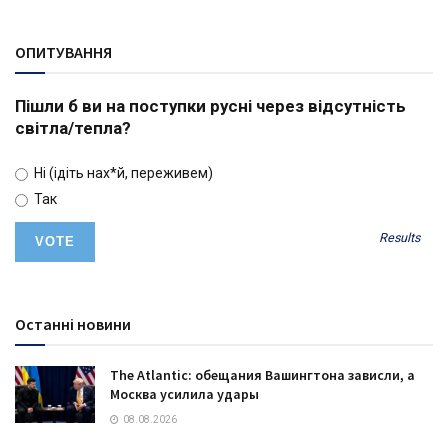
ОПИТУВАННЯ
Пішли б ви на поступки русні через відсутність
світла/тепла?
Ні (ідіть нах*й, переживем)
Так
Results
Останні новини
The Atlantic: обещания Вашингтона зависли, а
Москва усилила удары
08.08.2026