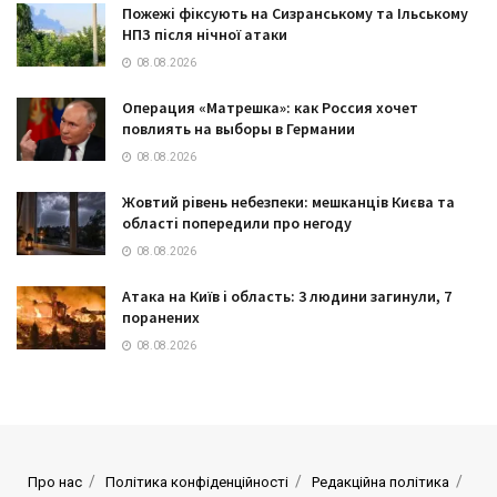
Пожежі фіксують на Сизранському та Ільському
НПЗ після нічної атаки
08.08.2026
Операция «Матрешка»: как Россия хочет
повлиять на выборы в Германии
08.08.2026
Жовтий рівень небезпеки: мешканців Києва та
області попередили про негоду
08.08.2026
Атака на Київ і область: 3 людини загинули, 7
поранених
08.08.2026
Про нас
Політика конфіденційності
Редакційна політика