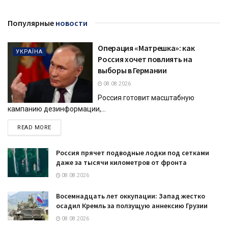
Популярные
новости
Операция «Матрешка»: как
УКРАЇНА
Россия хочет повлиять на
выборы в Германии
08.08.2026
Россия готовит масштабную
кампанию дезинформации,...
DETAILS
READ MORE
Россия прячет подводные лодки под сетками
даже за тысячи километров от фронта
08.08.2026
Восемнадцать лет оккупации: Запад жестко
осадил Кремль за ползущую аннексию Грузии
08.08.2026