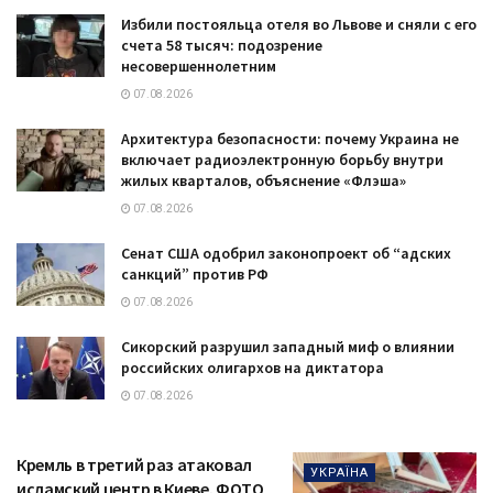
Избили постояльца отеля во Львове и сняли с его
счета 58 тысяч: подозрение
несовершеннолетним
07.08.2026
Архитектура безопасности: почему Украина не
включает радиоэлектронную борьбу внутри
жилых кварталов, объяснение «Флэша»
07.08.2026
Сенат США одобрил законопроект об “адских
санкций” против РФ
07.08.2026
Сикорский разрушил западный миф о влиянии
российских олигархов на диктатора
07.08.2026
Кремль в третий раз атаковал
УКРАЇНА
исламский центр в Киеве. ФОТО