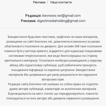
Реклама
Наші контакти
Редакція:
kievnews.net@gmail.com
Реклама:
digestmediaholding@gmail.com
Використання будь-яких текстових, графічних чи інших матеріалів,
розміщених на сайті kievnews.net, дозволяється виключно за умови
обов’язкового посилання на джерело. Для онлайн-ЗМІ таке посилання
повинно бути у вигляді прямого, відкритого для індексації пошуковими
системами гіперпосилання, яке веде безпосередньо на сторінку
оригінального матеріалу. Посилання необхідно розміщувати у першому
абзаці або підзаголовку публікації, щоб забезпечити прозорість
походження інформації та коректне цитування. Використання
матеріалів без дотримання цих умов розцінюється як порушення
авторських прав.
Редакція сайту kievnews.net залишає за собою право не поділяти
думки авторів публікацій, коментарів чи аналітичних матеріалів.
Відповідальність за зміст статей, що передруковуються, повністю
покладається на їхніх авторів або джерела первинного розміщення.