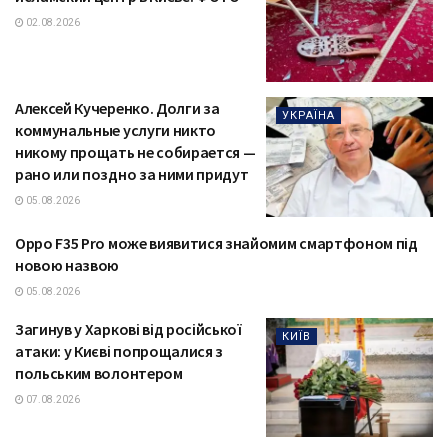
02.08.2026
Алексей Кучеренко. Долги за
УКРАЇНА
коммунальные услуги никто
никому прощать не собирается —
рано или поздно за ними придут
05.08.2026
Oppo F35 Pro може виявитися знайомим смартфоном під
ТЕХНОЛОГІЇ
новою назвою
05.08.2026
Загинув у Харкові від російської
КИЇВ
атаки: у Києві попрощалися з
польським волонтером
07.08.2026