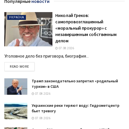
Популярные
новости
Николай Греков:
УКРАЇНА
самопровозглашенный
«моральный прокурор» с
незавершенным собственным
делом
07.08.2026
Уголовное дело без приговора, биография...
DETAILS
READ MORE
Трамп законодательно запретил «родильный
туризм» в США
07.08.2026
Украинские реки теряют воду: Гидрометцентр
бьет тревогу
07.08.2026