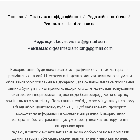
Про нас
Політика конфіденційності
Редакційна політика
Реклама
Наші контакти
Редакція:
kievnews.net@gmail.com
Реклама:
digestmediaholding@gmail.com
Використання будь-яких текстових, графічних чи інших матеріалів,
розміщених на сайті kievnews.net, дозволяється виключно за умови
обов’язкового посилання на джерело. Для онлайн-ЗМІ таке посилання
повинно бути у вигляді прямого, відкритого для індексації пошуковими
системами гіперпосилання, яке веде безпосередньо на сторінку
оригінального матеріалу. Посилання необхідно розміщувати у першому
абзаці або підзаголовку публікації, щоб забезпечити прозорість
походження інформації та коректне цитування. Використання
матеріалів без дотримання цих умов розцінюється як порушення
авторських прав.
Редакція сайту kievnews.net залишає за собою право не поділяти
думки авторів публікацій, коментарів чи аналітичних матеріалів.