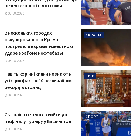
передсезонної підготовки
03.08.2026
В нескольких городах
УКРАЇНА
оккупированного Крыма
прогремели взрывы: известно о
ударе в районе нефтебазы
03.08.2026
Навіть корінні кияни не знають
КИЇВ
усіх цих фактів: 10 незвичайних
рекордів столиці
04.08.2026
Світоліна не змогла вийти до
СПОРТ
півфіналу турніру у Вашингтоні
01.08.2026