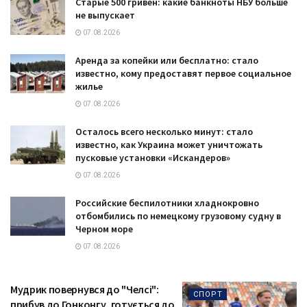
Старые 500 гривен: какие банкноты НБУ больше
не выпускает
07.08.2026
Аренда за копейки или бесплатно: стало
известно, кому предоставят первое социальное
жилье
07.08.2026
Осталось всего несколько минут: стало
известно, как Украина может уничтожать
пусковые установки «Искандеров»
07.08.2026
Российские беспилотники хладнокровно
отбомбились по немецкому грузовому судну в
Черном море
07.08.2026
Мудрик повернувся до "Челсі":
СПОРТ
прибув до Гонконгу, готується до