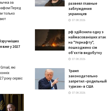
вычка за
развеял главные
рафом Перед
заблуждения
ли только
украинцев
ают
07.08.2026
рф здійснила одну з
наймасованіших атак
йзручніших
на "Укрнафту",
я вже у 2027
пошкоджено сім
об’єктів видобутку
07.08.2026
Gmail, які
Трамп
ронніх
законодательно
027 року сервіс
запретил «родильный
туризм» в США
07.08.2026