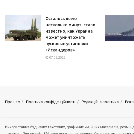
Осталось всего
несколько минут: стало
известно, как Украина
может уничтожать
пусковые установки
«Искандеров»
07.08.2026
Про нас
Політика конфіденційності
Редакційна політика
Рекл
Використання будь-яких текстових, графічних чи інших матеріалів, розмі
джерело. Для онлайн-ЗМІ таке посилання повинно бути у вигляді прямого