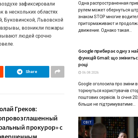
Одна распространенная при
воздухе зафиксировали
рулем может обернуться шт
к в нескольких областях
знаком STOP многие водите
ой, Буковинской, Львовской
притормаживают и продолж
ь взрывы, возникли пожары
движение. Однако такая...
изывают людей срочно
овеле.
ТЕХНОЛОГІЇ
Google прибирає одну з на
функцій Gmail: що змінитьс
році
Share
06.08.2026
Google оголосила про зміни в 
торкнуться користувачів сто
поштових сервісів. Із січня 2
більше не підтримуватиме...
олай Греков:
опровозглашенный
СВІТ
ральный прокурор» с
авершенным