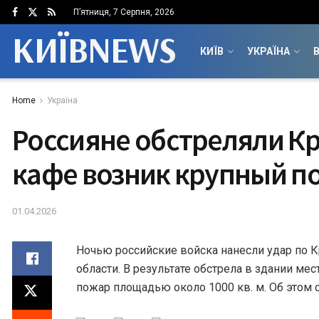
П’ятниця, 7 Серпня, 2026
КИЇВNEWS
КИЇВ
УКРАЇНА
В
Home
Україна
Россияне обстреляли Кр
кафе возник крупный п
01.04.2026
Ночью российские войска нанесли удар по 
области. В результате обстрела в здании ме
пожар площадью около 1000 кв. м. Об этом 