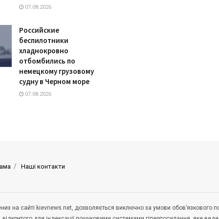
07.08.2026
Российские
беспилотники
хладнокровно
отбомбились по
немецкому грузовому
судну в Черном море
07.08.2026
ама
Наші контакти
щених на сайті kievnews.net, дозволяється виключно за умови обов’язкового 
, відкритого для індексації пошуковими системами гіперпосилання, яке вед