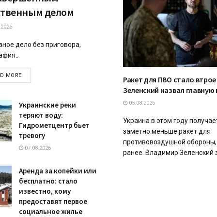
ственным делом
.2026
вное дело без приговора,
фия...
DETAILS
AD MORE
Ракет для ПВО стало втрое
Зеленский назвал главную
05.08.2026
Украинские реки
теряют воду:
Украина в этом году получае
Гидрометцентр бьет
заметно меньше ракет для
тревогу
противовоздушной обороны,
07.08.2026
ранее. Владимир Зеленский за
Аренда за копейки или
бесплатно: стало
известно, кому
предоставят первое
социальное жилье