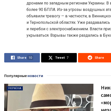
дронами по западным регионам Украины. В 
более 90 БПЛА. Из-за угрозы воздушных ата
объявили тревогу — в частности, в Винницк
и Тернопольской областях. Уже раздавалис
и перебои с электроснабжением. Власти пр
укрываться. Взрывы также раздались в Бук
Share
10
Tweet
7
Share
Популярные
новости
Ник
УКРАЇНА
сам
«мо
нез