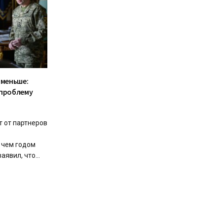
 меньше:
 проблему
т от партнеров
 чем годом
явил, что...