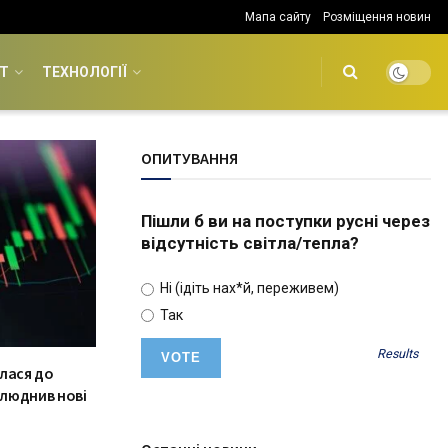
Мапа сайту
Розміщення новин
Т
ТЕХНОЛОГІЇ
ОПИТУВАННЯ
Пішли б ви на поступки русні через
відсутність світла/тепла?
Ні (ідіть нах*й, переживем)
Так
Results
лася до
люднив нові