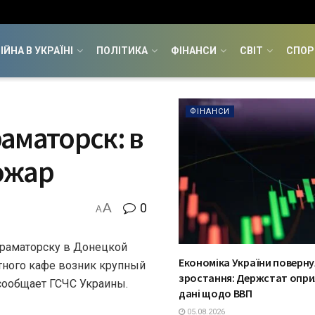
ІЙНА В УКРАЇНІ
ПОЛІТИКА
ФІНАНСИ
СВІТ
СПОР
ФІНАНСИ
аматорск: в
ожар
A
0
A
Краматорску в Донецкой
Економіка України поверну
стного кафе возник крупный
зростання: Держстат опри
сообщает ГСЧС Украины.
дані щодо ВВП
05.08.2026