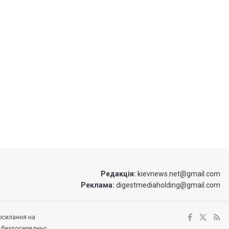
Редакція:
kievnews.net@gmail.com
Реклама:
digestmediaholding@gmail.com
посилання на
е безпосередньо