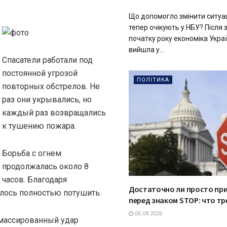
Що допомогло змінити ситуац
тепер очікують у НБУ? Після
початку року економіка Укра
вийшла у...
Спасатели работали под
постоянной угрозой
ПОЛІТИКА
повторных обстрелов. Не
раз они укрывались, но
каждый раз возвращались
к тушению пожара.
Борьба с огнем
продолжалась около 8
часов. Благодаря
Достаточно ли просто пр
ось полностью потушить.
перед знаком STOP: что т
05.08.2026
 массированный удар