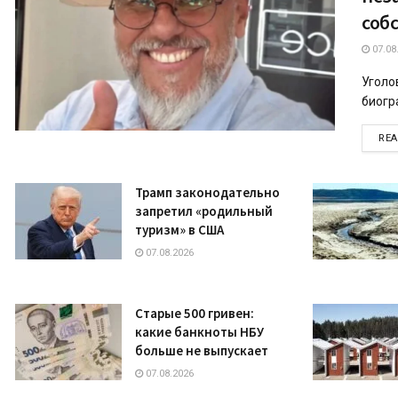
соб
07.08
Уголо
биогра
RE
Трамп законодательно
запретил «родильный
туризм» в США
07.08.2026
Старые 500 гривен:
какие банкноты НБУ
больше не выпускает
07.08.2026