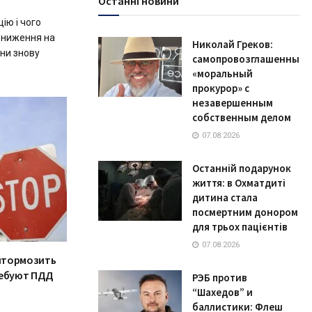
Останні новини
ію і чого
 зниження на
Николай Греков:
їни знову
самопровозглашенный
«моральный
прокурор» с
незавершенным
собственным делом
07.08.2026
Останній подарунок
життя: в Охматдиті
дитина стала
посмертним донором
для трьох пацієнтів
07.08.2026
итормозить
ребуют ПДД
РЭБ против
“Шахедов” и
баллистики: Флеш