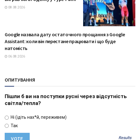
08.08.2026
Google назвала дату остаточного прощання з Google
ТЕХНОЛОГІЇ
Assistant: коли він перестане працювати і що буде
натомість
06.08.2026
ОПИТУВАННЯ
Пішли б ви на поступки русні через відсутність
світла/тепла?
Ні (ідіть нах*й, переживем)
Так
Results