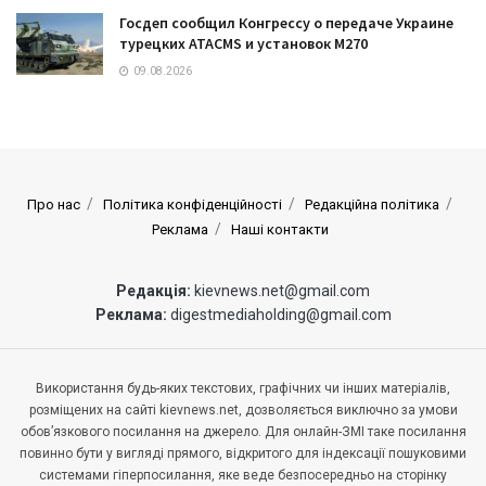
Госдеп сообщил Конгрессу о передаче Украине
турецких ATACMS и установок M270
09.08.2026
Про нас
Політика конфіденційності
Редакційна політика
Реклама
Наші контакти
Редакція:
kievnews.net@gmail.com
Реклама:
digestmediaholding@gmail.com
Використання будь-яких текстових, графічних чи інших матеріалів,
розміщених на сайті kievnews.net, дозволяється виключно за умови
обов’язкового посилання на джерело. Для онлайн-ЗМІ таке посилання
повинно бути у вигляді прямого, відкритого для індексації пошуковими
системами гіперпосилання, яке веде безпосередньо на сторінку