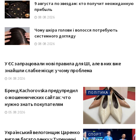
9 августа по звездам: кто получит неожиданную
прибыль
08.08.2026
Чому шкіра голови і волосся потребують
системного догляду
08.08.2026
У ЄС запрацювали нові правила для ШІ, але в них вже
ТЕХНОЛОГІЇ
знайшли слабке місце: у чому проблема
04.08.2026
Бренд Kachorovska предупредил
ПОЛІТИКА
о мошеннических сайтах: что
нужно знать покупателям
05.08.2026
Український велогонщик Царенко
СПОРТ
виграв багатоденку у Туреччині