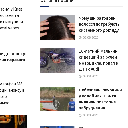
Останні новини
ону: у Києві
вістами та
Чому шкіра голови і
и виступили
волосся потребують
ежі через
системного догляду
08.08.2026
10-летний мальчик,
и до анонсу:
сидевший за рулем
ина перевага
мотоцикла, попал в
ДТП с Audi
08.08.2026
смартфон M8
Небезпечні речовини
одні анонсу в
у водоймах: в Києві
його
виявили повторне
має...
забруднення
08.08.2026