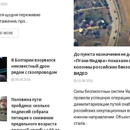
.2026
ся щодня переживає
таження, про...
DETAILS
AD MORE
До пункта назначения не д
В Болгарии взорвался
«Птахи Мадяра» показали
неизвестный дрон
колонны российских бензо
рядом с газопроводом
ВИДЕО
08.08.2026
03.08.2026
Силы беспилотных систем У
провели успешную операцию
Половина пути
демилитаризации путей сна
пройдена: сколько
российских оккупационных в
подписей собрала
южном направлении. Объект
петиция о снижении
стала...
предельного возраста
военной службы с 60 до