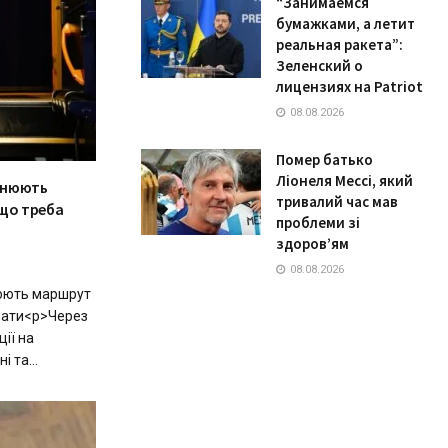
“Занимаемся
бумажками, а летит
реальная ракета”:
Зеленский о
лицензиях на Patriot
08.08.2026
Помер батько
Ліонеля Мессі, який
мінюють
тривалий час мав
 що треба
проблеми зі
здоров’ям
08.08.2026
нюють маршрут
знати<p>Через
ії на
 та...