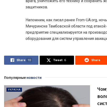
врага, уничтожить его технику и сохранить 
защитников.
Напомним, как писал ранее From-UA.org, но
Мичуринске Тамбовской области под атакой о
предприятие специализируется на производ
оборудования для систем управления авиаци
Share
10
Tweet
6
Share
Популярные
новости
Чому
УКРАЇНА
вол
сис