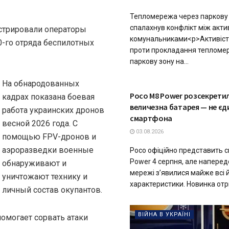
Тепломережа через паркову з
спалахнув конфлікт між акти
стрировали операторы
комунальниками<p>Активіст
0-го отряда беспилотных
проти прокладання тепломер
паркову зону на...
На обнародованных
ТЕХНОЛОГІЇ
Poco M8 Power розсекретил
кадрах показана боевая
величезна батарея — не єд
работа украинских дронов
смартфона
весной 2026 года. С
03.08.2026
помощью FPV-дронов и
аэроразведки военные
Poco офіційно представить 
Power 4 серпня, але наперед
обнаруживают и
мережі з’явилися майже всі 
уничтожают технику и
характеристики. Новинка отри
личный состав окупантов.
ВІЙНА В УКРАЇНІ
омогает сорвать атаки