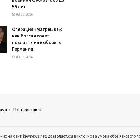
55 лет
08.08.2026
Операция «Матрешка»:
как Россия хочет
повлиять на выборы в
Германии
08.08.2026
ама
Наші контакти
щених на сайті kievnews.net, дозволяється виключно за умови обов’язкового 