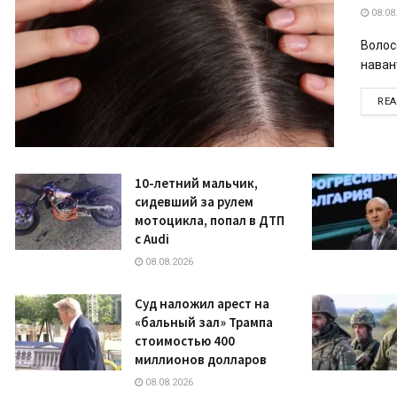
08.08
Волос
наван
RE
10-летний мальчик,
сидевший за рулем
мотоцикла, попал в ДТП
с Audi
08.08.2026
Суд наложил арест на
«бальный зал» Трампа
стоимостью 400
миллионов долларов
08.08.2026