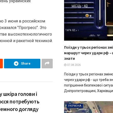
жизнь украинских
чью 3 июня в российском
казался "Прогресс". Это
стве высокотехнологичного
онной и ракетной техникой.
Поїзди у трьох регіонах з
маршрут через удари рф –
знати
Share
07.08.2026
Поїзди у трьох регіонах змі
через удари рф - що треба 
погіршення безпекової ситуац
Дніпропетровщині, Харківщині
 шкіра голови і
осся потребують
УКРАЇНА
темного догляду