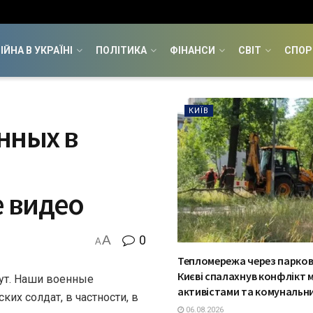
ІЙНА В УКРАЇНІ
ПОЛІТИКА
ФІНАНСИ
СВІТ
СПОР
КИЇВ
нных в
 видео
A
0
A
Тепломережа через паркову
Києві спалахнув конфлікт 
тут. Наши военные
активістами та комунальн
х солдат, в частности, в
06.08.2026