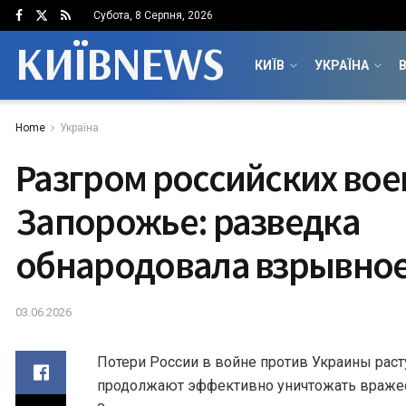
Субота, 8 Серпня, 2026
КИЇВNEWS
КИЇВ
УКРАЇНА
В
Home
Україна
Разгром российских вое
Запорожье: разведка
обнародовала взрывное
03.06.2026
Потери России в войне против Украины рас
продолжают эффективно уничтожать вражески