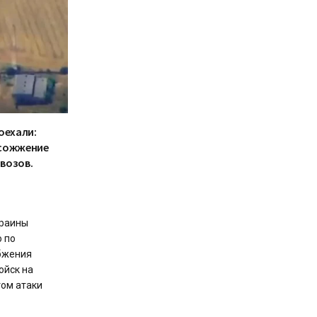
оехали:
 сожжение
возов.
краины
 по
бжения
ойск на
ом атаки