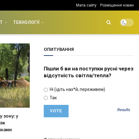
Мапа сайту
Розміщення новин
Т
ТЕХНОЛОГІЇ
ОПИТУВАННЯ
Пішли б ви на поступки русні через
відсутність світла/тепла?
Ні (ідіть нах*й, переживем)
Так
Results
 зону: у
між
иками