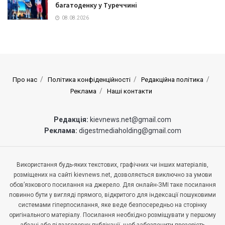
багатоденку у Туреччині
08.08.2026
Про нас
Політика конфіденційності
Редакційна політика
Реклама
Наші контакти
Редакція:
kievnews.net@gmail.com
Реклама:
digestmediaholding@gmail.com
Використання будь-яких текстових, графічних чи інших матеріалів,
розміщених на сайті kievnews.net, дозволяється виключно за умови
обов’язкового посилання на джерело. Для онлайн-ЗМІ таке посилання
повинно бути у вигляді прямого, відкритого для індексації пошуковими
системами гіперпосилання, яке веде безпосередньо на сторінку
оригінального матеріалу. Посилання необхідно розміщувати у першому
абзаці або підзаголовку публікації, щоб забезпечити прозорість