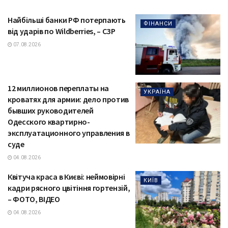
Найбільші банки РФ потерпають
ФІНАНСИ
від ударів по Wildberries, – СЗР
07.08.2026
12 миллионов переплаты на
УКРАЇНА
кроватях для армии: дело против
бывших руководителей
Одесского квартирно-
эксплуатационного управления в
суде
04.08.2026
Квітуча краса в Києві: неймовірні
КИЇВ
кадри рясного цвітіння гортензій,
– ФОТО, ВІДЕО
04.08.2026