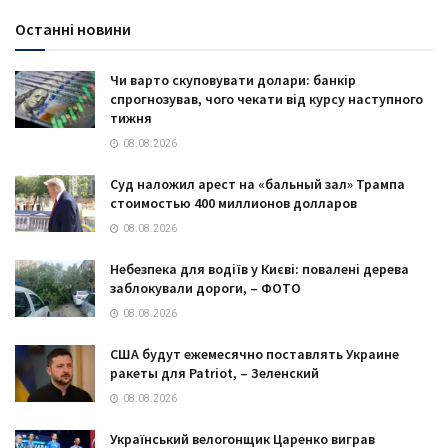
Останні новини
Чи варто скуповувати долари: банкір
спрогнозував, чого чекати від курсу наступного
тижня
08.08.2026
Суд наложил арест на «бальный зал» Трампа
стоимостью 400 миллионов долларов
08.08.2026
Небезпека для водіїв у Києві: повалені дерева
заблокували дороги, – ФОТО
08.08.2026
США будут ежемесячно поставлять Украине
ракеты для Patriot, – Зеленский
08.08.2026
Український велогонщик Царенко виграв