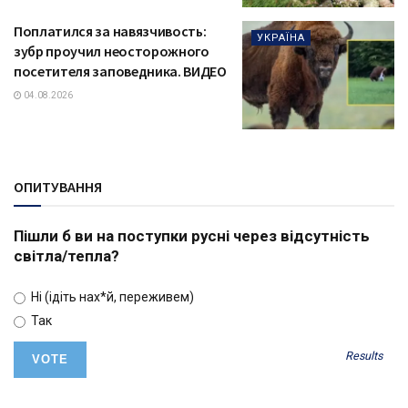
Поплатился за навязчивость:
УКРАЇНА
зубр проучил неосторожного
посетителя заповедника. ВИДЕО
04.08.2026
ОПИТУВАННЯ
Пішли б ви на поступки русні через відсутність
світла/тепла?
Ні (ідіть нах*й, переживем)
Так
Results