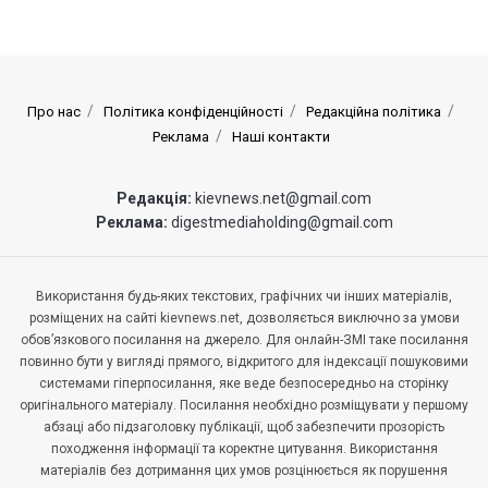
Про нас
Політика конфіденційності
Редакційна політика
Реклама
Наші контакти
Редакція:
kievnews.net@gmail.com
Реклама:
digestmediaholding@gmail.com
Використання будь-яких текстових, графічних чи інших матеріалів,
розміщених на сайті kievnews.net, дозволяється виключно за умови
обов’язкового посилання на джерело. Для онлайн-ЗМІ таке посилання
повинно бути у вигляді прямого, відкритого для індексації пошуковими
системами гіперпосилання, яке веде безпосередньо на сторінку
оригінального матеріалу. Посилання необхідно розміщувати у першому
абзаці або підзаголовку публікації, щоб забезпечити прозорість
походження інформації та коректне цитування. Використання
матеріалів без дотримання цих умов розцінюється як порушення