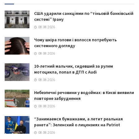
США ударили санкціями по “тіньовій банківській
системі” Ірану
08.08.2026
Чому шкіра голови і волосся потребують
системного догляду
08.08.2026
10-летний мальчик, сидевший за рулем
мотоцикла, попал в ДТП с Audi
08.08.2026
Небезпечні речовини у водоймах: в Києві виявили
повторне забруднення
08.08.2026
“Занимаемся бумажками, а летит реальная
ракета”: Зеленский о лицензиях на Patriot
08.08.2026