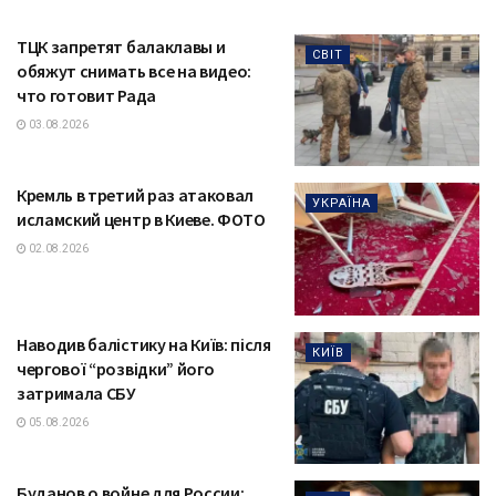
ТЦК запретят балаклавы и
СВІТ
обяжут снимать все на видео:
что готовит Рада
03.08.2026
Кремль в третий раз атаковал
УКРАЇНА
исламский центр в Киеве. ФОТО
02.08.2026
Наводив балістику на Київ: після
КИЇВ
чергової “розвідки” його
затримала СБУ
05.08.2026
Буданов о войне для России: