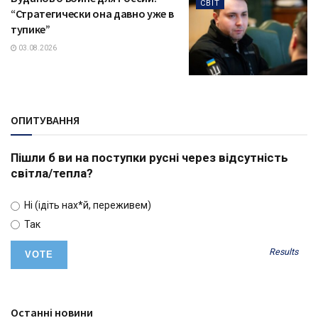
СВІТ
“Стратегически она давно уже в
тупике”
03.08.2026
ОПИТУВАННЯ
Пішли б ви на поступки русні через відсутність
світла/тепла?
Ні (ідіть нах*й, переживем)
Так
Results
Останні новини