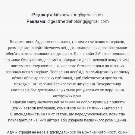
Редакція:
kievnews.net@gmail.com
Реклама:
digestmediaholding@gmail.com
Використання будь-яких текстових, графічних чи інших матеріалів,
розміщених на сайті kievnews.net, дозволяється виключно за умови
обов’язкового посилання на джерело. Для онлайн-ЗМІ таке посилання
повинно бути у вигляді прямого, відкритого для індексації пошуковими
системами гіперпосилання, яке веде безпосередньо на сторінку
оригінального матеріалу. Посилання необхідно розміщувати у першому
абзаці або підзаголовку публікації, щоб забезпечити прозорість
походження інформації та коректне цитування. Використання
матеріалів без дотримання цих умов розцінюється як порушення
авторських прав.
Редакція сайту kievnews.net залишає за собою право не поділяти
думки авторів публікацій, коментарів чи аналітичних матеріалів.
Відповідальність за зміст статей, що передруковуються, повністю
покладається на їхніх авторів або джерела первинного розміщення.
Адміністрація не несе відповідальності за можливі неточності, оцінні