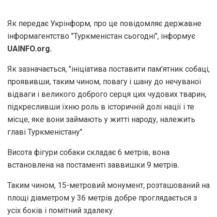
Як передає Укрінформ, про це повідомляє державне
інформагентство "Туркменістан сьогодні", інформує
UAINFO.org.
Як зазначається, "ініціатива поставити пам'ятник собаці,
проявивши, таким чином, повагу і шану до нечуваної
відваги і великого доброго серця цих чудових тварин,
підкресливши їхню роль в історичній долі нації і те
місце, яке вони займають у житті народу, належить
главі Туркменістану".
Висота фігури собаки складає 6 метрів, вона
встановлена ​​на постаменті заввишки 9 метрів.
Таким чином, 15-метровий монумент, розташований на
площі діаметром у 36 метрів добре проглядається з
усіх боків і помітний здалеку.