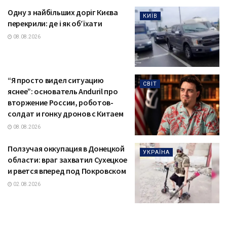
Одну з найбільших доріг Києва
КИЇВ
перекрили: де і як об’їхати
08.08.2026
“Я просто видел ситуацию
СВІТ
яснее”: основатель Anduril про
вторжение России, роботов-
солдат и гонку дронов с Китаем
08.08.2026
Ползучая оккупация в Донецкой
УКРАЇНА
области: враг захватил Сухецкое
и рвется вперед под Покровском
02.08.2026