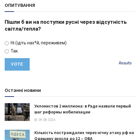
ОПИТУВАННЯ
Пішли б ви на поступки русні через відсутність
світла/тепла?
Ні (ідіть нах*й, переживем)
Так
Results
Останні новини
Уклонистов 2 миллиона: в Раде назвали первый
шаг реформы мобилизации
09.08.2026
Кількість постраждалих через нічну атаку рф на
Одещину зросла до 12 – ОВА