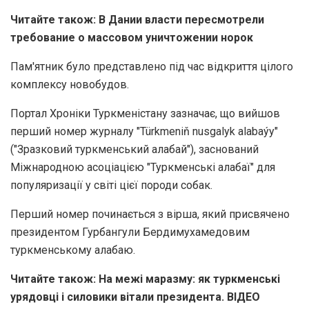
Читайте також: В Дании власти пересмотрели
требование о массовом уничтожении норок
Пам'ятник було представлено під час відкриття цілого
комплексу новобудов.
Портал Хроніки Туркменістану зазначає, що вийшов
перший номер журналу "Türkmeniň nusgalyk alabaýy"
("Зразковий туркменський алабай"), заснований
Міжнародною асоціацією "Туркменські алабаї" для
популяризації у світі цієї породи собак.
Перший номер починається з вірша, який присвячено
президентом Гурбангули Бердимухамедовим
туркменському алабаю.
Читайте також: На межі маразму: як туркменські
урядовці і силовики вітали президента. ВІДЕО