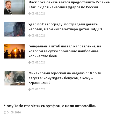
Маск пока отказывается предоставить Украине
Starlink для нанесения ударов по России
09.08.2026
Удар по Павлограду: пострадали девять
человек, в том числе четверо детей. ВИДЕО
09.08.2026
Генеральный штаб назвал направление, на
котором за сутки произошло наибольшее
количество боев
08.08.2026
Финансовый гороскоп на неделю с 10 по 16
августа: кому ждать бонусов, а кому –
ограничений
08.08.2026
Чому Tesla старіє як смартфон, а не як автомобіль
ТЕХНОЛОГІЇ
04.08.2026