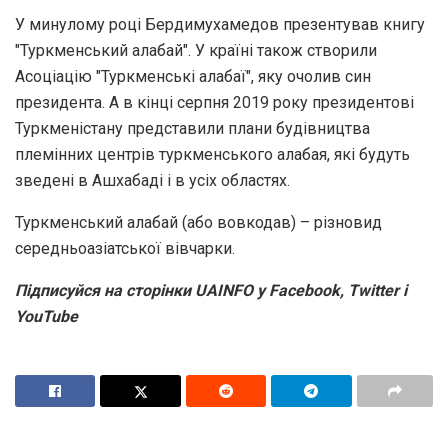
У минулому році Бердимухамедов презентував книгу
"Туркменський алабай". У країні також створили
Асоціацію "Туркменські алабаї", яку очолив син
президента. А в кінці серпня 2019 року президентові
Туркменістану представили плани будівництва
племінних центрів туркменського алабая, які будуть
зведені в Ашхабаді і в усіх областях.
Туркменський алабай (або вовкодав) – різновид
середньоазіатської вівчарки.
Підписуйся на сторінки UAINFO у Facebook, Twitter і
YouTube