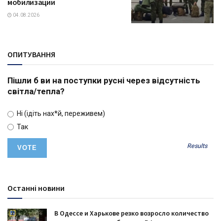
мобилизации
04.08.2026
ОПИТУВАННЯ
Пішли б ви на поступки русні через відсутність
світла/тепла?
Ні (ідіть нах*й, переживем)
Так
Results
Останні новини
В Одессе и Харькове резко возросло количество