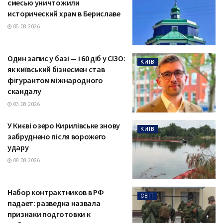
смесью уничтожили
исторический храм в Бериславе
05.08.2026
Один запис у базі — і 60 діб у СІЗО:
КИЇВ
як київський бізнесмен став
фігурантом міжнародного
скандалу
03.08.2026
У Києві озеро Кирилівське знову
КИЇВ
забруднено після ворожего
удару
08.08.2026
Набор контрактников в РФ
СВІТ
падает: разведка назвала
признаки подготовки к