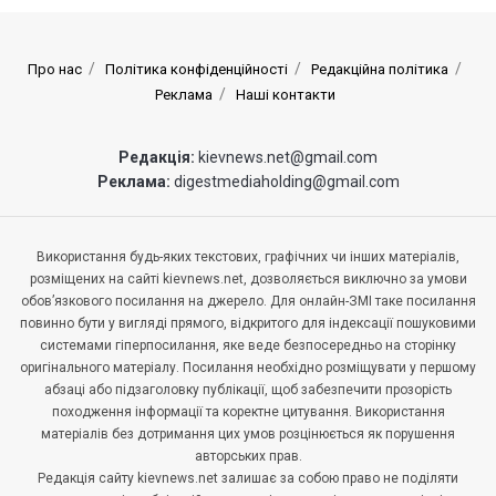
Про нас
Політика конфіденційності
Редакційна політика
Реклама
Наші контакти
Редакція:
kievnews.net@gmail.com
Реклама:
digestmediaholding@gmail.com
Використання будь-яких текстових, графічних чи інших матеріалів,
розміщених на сайті kievnews.net, дозволяється виключно за умови
обов’язкового посилання на джерело. Для онлайн-ЗМІ таке посилання
повинно бути у вигляді прямого, відкритого для індексації пошуковими
системами гіперпосилання, яке веде безпосередньо на сторінку
оригінального матеріалу. Посилання необхідно розміщувати у першому
абзаці або підзаголовку публікації, щоб забезпечити прозорість
походження інформації та коректне цитування. Використання
матеріалів без дотримання цих умов розцінюється як порушення
авторських прав.
Редакція сайту kievnews.net залишає за собою право не поділяти