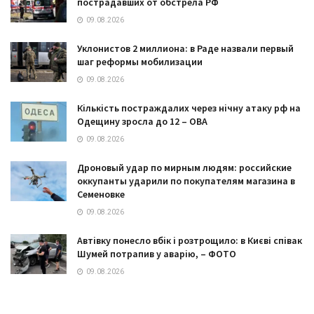
пострадавших от обстрела РФ
09.08.2026
Уклонистов 2 миллиона: в Раде назвали первый
шаг реформы мобилизации
09.08.2026
Кількість постраждалих через нічну атаку рф на
Одещину зросла до 12 – ОВА
09.08.2026
Дроновый удар по мирным людям: российские
оккупанты ударили по покупателям магазина в
Семеновке
09.08.2026
Автівку понесло вбік і розтрощило: в Києві співак
Шумей потрапив у аварію, – ФОТО
09.08.2026