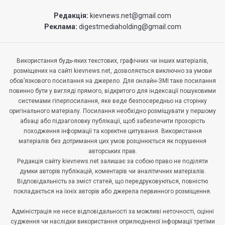
Редакція:
kievnews.net@gmail.com
Реклама:
digestmediaholding@gmail.com
Використання будь-яких текстових, графічних чи інших матеріалів,
розміщених на сайті kievnews.net, дозволяється виключно за умови
обов’язкового посилання на джерело. Для онлайн-ЗМІ таке посилання
повинно бути у вигляді прямого, відкритого для індексації пошуковими
системами гіперпосилання, яке веде безпосередньо на сторінку
оригінального матеріалу. Посилання необхідно розміщувати у першому
абзаці або підзаголовку публікації, щоб забезпечити прозорість
походження інформації та коректне цитування. Використання
матеріалів без дотримання цих умов розцінюється як порушення
авторських прав.
Редакція сайту kievnews.net залишає за собою право не поділяти
думки авторів публікацій, коментарів чи аналітичних матеріалів.
Відповідальність за зміст статей, що передруковуються, повністю
покладається на їхніх авторів або джерела первинного розміщення.
Адміністрація не несе відповідальності за можливі неточності, оцінні
судження чи наслідки використання оприлюдненої інформації третіми