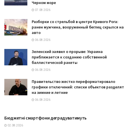
Черном море
07.08.2026
Разборки со стрельбой в центре Кривого Рога:
ранен мужчина, вооруженный беглец скрылся на
авто
06.08.2026
Зеленский заявил о прорыве: Украина
приближается к созданию собственной
баллистической ракеты
06.08.2026
Правительство жестко переформатировало
графики отключений: списки объектов разделят
на зимние и летние
06.08.2026
Бюджетні смартфони деградуватимуть
ТЕХНОЛОГІЇ
02.08.2026