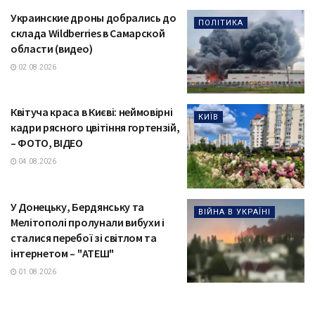
Украинские дроны добрались до
ПОЛІТИКА
склада Wildberries в Самарской
области (видео)
02.08.2026
Квітуча краса в Києві: неймовірні
КИЇВ
кадри рясного цвітіння гортензій,
– ФОТО, ВІДЕО
04.08.2026
У Донецьку, Бердянську та
ВІЙНА В УКРАЇНІ
Мелітополі пролунали вибухи і
сталися перебої зі світлом та
інтернетом – "АТЕШ"
01.08.2026