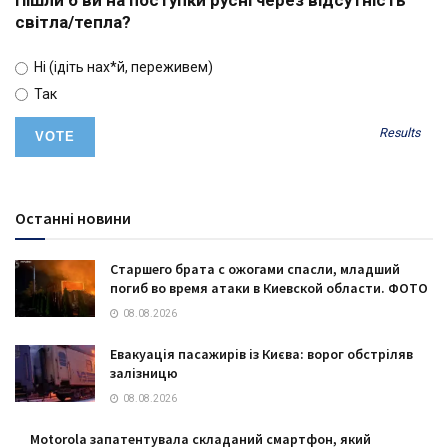
Пішли б ви на поступки русні через відсутність
світла/тепла?
Ні (ідіть нах*й, переживем)
Так
Results
Останні новини
Старшего брата с ожогами спасли, младший
погиб во время атаки в Киевской области. ФОТО
08.08.2026
Евакуація пасажирів із Києва: ворог обстріляв
залізницю
08.08.2026
Motorola запатентувала складаний смартфон, який