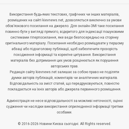
Використання будь-яких текстових, графічних чи інших матеріалів,
розміщених на сайті kievnews.net, дозволяється виключно за умови
обов’язкового посилання на джерело. Для онлайн-ЗМІ таке посилання
повинно бути у вигляді прямого, відкритого для індексації пошуковими
системами гіперпосилання, яке веде безпосередньо на сторінку
оригінального матеріалу. Посилання необхідно розміщувати у першому
абзаці або підзаголовку публікації, щоб забезпечити прозорість
походження інформації та коректне цитування. Використання
матеріалів без дотримання цих умов розцінюється як порушення
авторських прав.
Редакція сайту kievnews.net залишає за собою право не поділяти
думки авторів публікацій, коментарів чи аналітичних матеріалів.
Відповідальність за зміст статей, що передруковуються, повністю
покладається на їхніх авторів або джерела первинного розміщення.
Адміністрація не несе відповідальності за можливі неточності, оцінні
судження чи наслідки використання оприлюдненої інформації третіми
особами.
© 2016-2026 Новини Києва сьогодні. All Rights reserved.