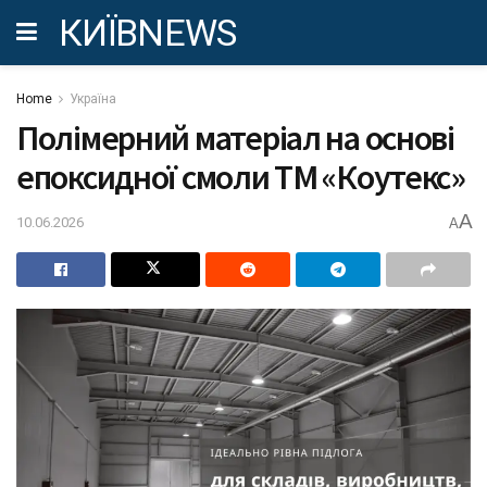
КИЇВNEWS
Home
Україна
Полімерний матеріал на основі
епоксидної смоли ТМ «Коутекс»
A
10.06.2026
A