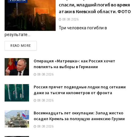
УКРАЇНА
спасли, младший погиб во время
атаки в Киевской области. ФОТО
08.08.2026
Три человека погибли в
результате...
DETAILS
READ MORE
Операция «Матрешка»: как Россия хочет
повлиять на выборы в Германии
08.08.2026
Россия прячет подводные лодки под сетками
даже за тысячи километров от фронта
08.08.2026
Восемнадцать лет оккупации: Запад жестко
осадил Кремль за ползущую аннексию Грузии
08.08.2026