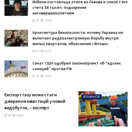
Избили постояльца отеля во Львове и сняли с его
счета 58 тысяч: подозрение
несовершеннолетним
07.08.2026
Архитектура безопасности: почему Украина не
включает радиоэлектронную борьбу внутри
жилых кварталов, объяснение «Флэша»
07.08.2026
Сенат США одобрил законопроект об “адских
санкций” против РФ
07.08.2026
Експорт газу може стати
ФІНАНСИ
джерелом інвестицій у новий
видобуток, – експерт
04.08.2026