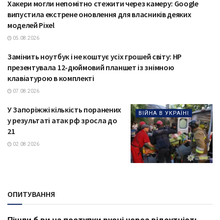
Хакери могли непомітно стежити через камеру: Google
ТЕХНОЛОГІЇ
випустила екстрене оновлення для власників деяких
моделей Pixel
05.08.2026
Замінить ноутбук і не коштує усіх грошей світу: HP
ТЕХНОЛОГІЇ
презентувала 12-дюймовий планшет із знімною
клавіатурою в комплекті
07.08.2026
У Запоріжжі кількість поранених
ВІЙНА В УКРАЇНІ
у результаті атак рф зросла до
21
02.08.2026
ОПИТУВАННЯ