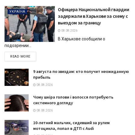
Офицера Национальной гвардии
УКРАЇНА
задержали в Харькове за схему с
выездом за границу
08.08.2026
В Харькове сообщили о
подозрении...
DETAILS
READ MORE
9 августа по звездам: кто получит неожиданную
прибыль
08.08.2026
Чому шкіра голови і волосся потребують
системного догляду
08.08.2026
10-летний мальчик, сидевший за рулем
мотоцикла, попал в ДТП с Audi