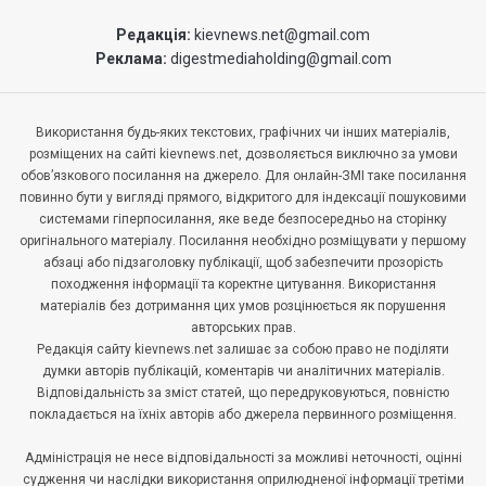
Редакція:
kievnews.net@gmail.com
Реклама:
digestmediaholding@gmail.com
Використання будь-яких текстових, графічних чи інших матеріалів,
розміщених на сайті kievnews.net, дозволяється виключно за умови
обов’язкового посилання на джерело. Для онлайн-ЗМІ таке посилання
повинно бути у вигляді прямого, відкритого для індексації пошуковими
системами гіперпосилання, яке веде безпосередньо на сторінку
оригінального матеріалу. Посилання необхідно розміщувати у першому
абзаці або підзаголовку публікації, щоб забезпечити прозорість
походження інформації та коректне цитування. Використання
матеріалів без дотримання цих умов розцінюється як порушення
авторських прав.
Редакція сайту kievnews.net залишає за собою право не поділяти
думки авторів публікацій, коментарів чи аналітичних матеріалів.
Відповідальність за зміст статей, що передруковуються, повністю
покладається на їхніх авторів або джерела первинного розміщення.
Адміністрація не несе відповідальності за можливі неточності, оцінні
судження чи наслідки використання оприлюдненої інформації третіми