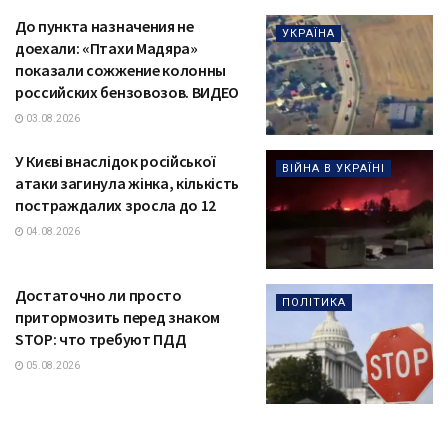
До пункта назначения не
УКРАЇНА
доехали: «Птахи Мадяра»
показали сожжение колонны
российских бензовозов. ВИДЕО
03.08.2026
У Києві внаслідок російської
ВІЙНА В УКРАЇНІ
атаки загинула жінка, кількість
постраждалих зросла до 12
04.08.2026
Достаточно ли просто
ПОЛІТИКА
притормозить перед знаком
STOP: что требуют ПДД
05.08.2026