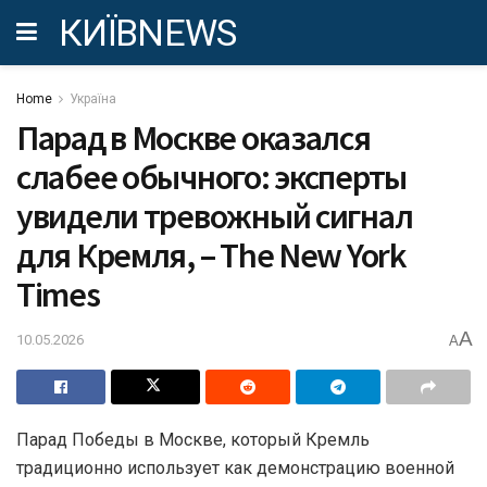
КИЇВNEWS
Home
Україна
Парад в Москве оказался
слабее обычного: эксперты
увидели тревожный сигнал
для Кремля, – The New York
Times
A
10.05.2026
A
Парад Победы в Москве, который Кремль
традиционно использует как демонстрацию военной