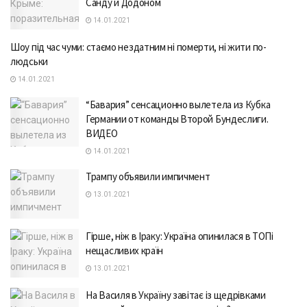
Санду и Додоном
14.01.2021
Шоу під час чуми: стаємо нездатним ні померти, ні жити по-
людськи
14.01.2021
“Бавария” сенсационно вылетела из Кубка
Германии от команды Второй Бундеслиги.
ВИДЕО
14.01.2021
Трампу объявили импичмент
13.01.2021
Гірше, ніж в Іраку: Україна опинилася в ТОПі
нещасливих країн
13.01.2021
На Василя в Україну завітає із щедрівками