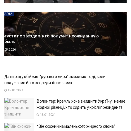
УКРАЇНА
 августа по звездам: кто получит неожиданную
рибыль
08.08.2026
Дати раду обіймам “русского мира” зможемо тоді, коли
подужаємо його всередині нас самих
15.01.2021
Волонтер: Кремль хоче знищити Україну і немає
жодної різниці, хто сидить у кріслі президента
15.01.2021
“Він схожий на маленького жирного слона”.