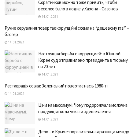
Соратников можно тоже привить, чтобы
веселее было в лодке у Харона – Сазонов
14.01.2021
Ручне керування повертає корупційні схеми на “дешевому газі” –
блогер
14.01.2021
Настоящая борьба с коррупцией: в Южной
Корее суд отправил экс-президента в тюрьму
на 20 лет
14.01.2021
Реставрація совка: Зеленський повертає нас в 1980-ті
14.01.2021
Ціни на максимумі. Чому подорожчала молочна
продукція і коли чекати здешевлення
14.01.2021
Дело – в Крыме: поразительная разница между