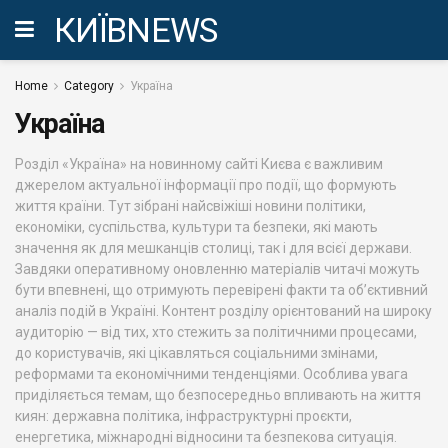
КИЇВNEWS
Home
Category
Україна
Україна
Розділ «Україна» на новинному сайті Києва є важливим
джерелом актуальної інформації про події, що формують
життя країни. Тут зібрані найсвіжіші новини політики,
економіки, суспільства, культури та безпеки, які мають
значення як для мешканців столиці, так і для всієї держави.
Завдяки оперативному оновленню матеріалів читачі можуть
бути впевнені, що отримують перевірені факти та об’єктивний
аналіз подій в Україні. Контент розділу орієнтований на широку
аудиторію — від тих, хто стежить за політичними процесами,
до користувачів, які цікавляться соціальними змінами,
реформами та економічними тенденціями. Особлива увага
приділяється темам, що безпосередньо впливають на життя
киян: державна політика, інфраструктурні проєкти,
енергетика, міжнародні відносини та безпекова ситуація.