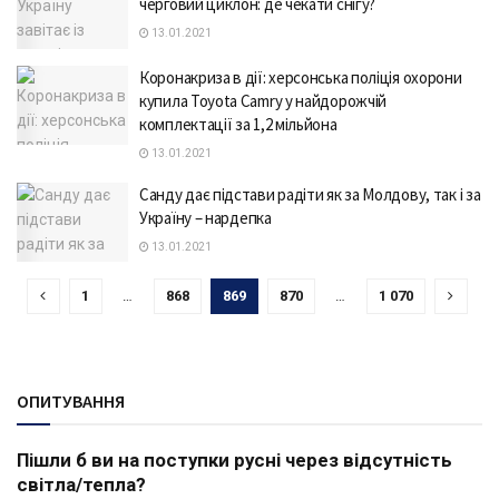
черговий циклон: де чекати снігу?
13.01.2021
Коронакриза в дії: херсонська поліція охорони
купила Toyota Camry у найдорожчій
комплектації за 1,2 мільйона
13.01.2021
Санду дає підстави радіти як за Молдову, так і за
Україну – нардепка
13.01.2021
1
…
868
869
870
…
1 070
ОПИТУВАННЯ
Пішли б ви на поступки русні через відсутність
світла/тепла?