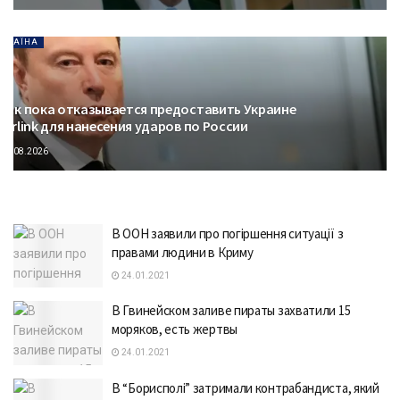
УКРАЇНА
аск пока отказывается предоставить Украине
tarlink для нанесения ударов по России
09.08.2026
В ООН заявили про погіршення ситуації з
правами людини в Криму
24.01.2021
В Гвинейском заливе пираты захватили 15
моряков, есть жертвы
24.01.2021
В “Борисполі” затримали контрабандиста, який