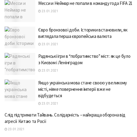
Месси и Неймар не попали в команду года FIFA 21
23.01.2021
Євро бронзової доби. Історики встановили, як
виглядала перша європейська валюта
23.01.2021
Радянські ігри в “побратимство” міст: як це було
з Києвом і Ленінградом
23.01.2021
Якщо українська мова стане своєю у великому
місті, ніяке повернення імперії вже не
відбудеться
23.01.2021
Слід підтримати Тайвань. Солідарність – найкраща оборона від
агресії Китаю та Росії
23.01.2021