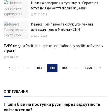
Шанс на повернення туризму: як Євросоюз
готується до життя після вакцинації
22.01.2021
Иванка Трамп вместе с супругом уехали
из Вашингтона в Майами – CNN
22.01.2021
ПАРЄ не дала Росії поговорити про “заборону російської мови в
Україні”
22.01.2021
1
…
863
864
865
…
1 070
ОПИТУВАННЯ
Пішли б ви на поступки русні через відсутність
світла/тепла?