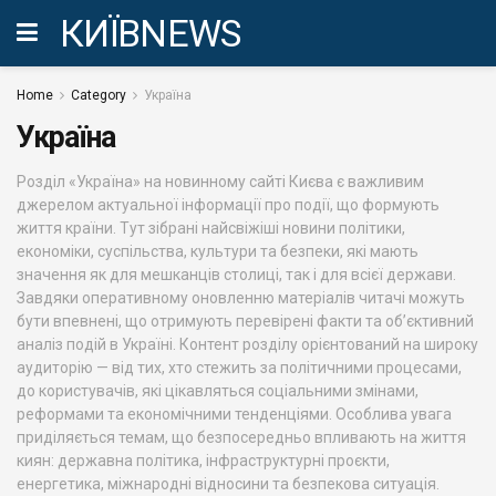
КИЇВNEWS
Home
Category
Україна
Україна
Розділ «Україна» на новинному сайті Києва є важливим
джерелом актуальної інформації про події, що формують
життя країни. Тут зібрані найсвіжіші новини політики,
економіки, суспільства, культури та безпеки, які мають
значення як для мешканців столиці, так і для всієї держави.
Завдяки оперативному оновленню матеріалів читачі можуть
бути впевнені, що отримують перевірені факти та об’єктивний
аналіз подій в Україні. Контент розділу орієнтований на широку
аудиторію — від тих, хто стежить за політичними процесами,
до користувачів, які цікавляться соціальними змінами,
реформами та економічними тенденціями. Особлива увага
приділяється темам, що безпосередньо впливають на життя
киян: державна політика, інфраструктурні проєкти,
енергетика, міжнародні відносини та безпекова ситуація.