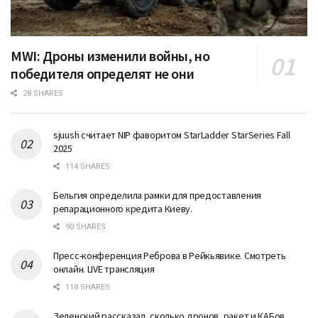
MWI: Дроны изменили войны, но
победителя определят не они
28 SHARES
sjuush считает NIP фаворитом StarLadder StarSeries Fall
2025
114 SHARES
Бельгия определила рамки для предоставления
репарационного кредита Киеву.
90 SHARES
Пресс-конференция Реброва в Рейкьявике. Смотреть
онлайн. LIVE трансляция
118 SHARES
Зеленский рассказал, сколько дронов, ракет и КАБов