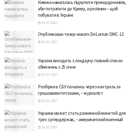
Киянка намагалась підкупити прикордонників,
аби потрапити до Криму, а росіянин – щоб
побувати в Україні
23.01.2021
Опубликован тизер нового DeLorean DMC-12
23.01.2021
Україна виходить з локдауну: повний список
обмежень з 25 січня
23.01.2021
Розбірки в СБУ почались через контроль за
грошовими потоками, – журналіст
23.01.2021
Украина может стать разменной монетой для
трех супердержав, – американский военный
23.01.2021