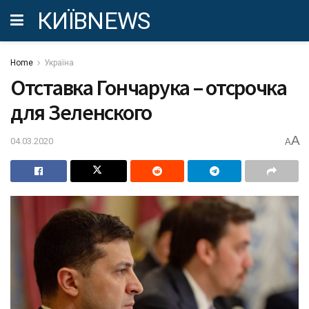
КИЇВNEWS
Home
Україна
Отставка Гончарука – отсрочка
для Зеленского
A
04.03.2020
A