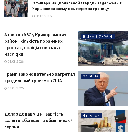
Офицера Национальной гвардии задержали в
Харькове за схему с выездом за границу
08.08.2026
Атака на АЗС у Криворізькому
ВІЙНА В УКРАЇНІ
районі: кількість поранених
зростає, поліція показала
наслідки
04.08.2026
Трамп законодательно запретил
УКРАЇНА
«родильный туризм» в США
07.08.2026
Долар додав у ціні: вартість
ФІНАНСИ
валюти в банках та обмінниках 4
серпня