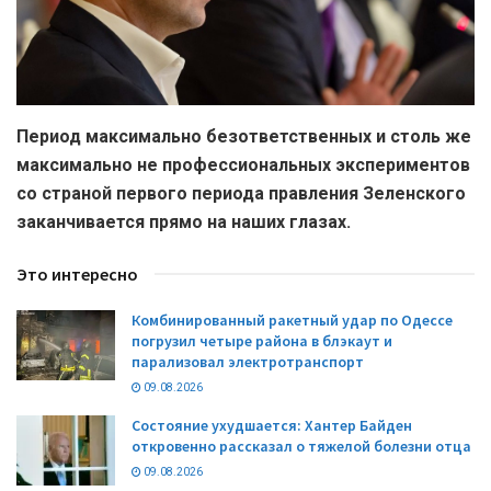
Период максимально безответственных и столь же
максимально не профессиональных экспериментов
со страной первого периода правления Зеленского
заканчивается прямо на наших глазах.
Это интересно
Комбинированный ракетный удар по Одессе
погрузил четыре района в блэкаут и
парализовал электротранспорт
09.08.2026
Состояние ухудшается: Хантер Байден
откровенно рассказал о тяжелой болезни отца
09.08.2026