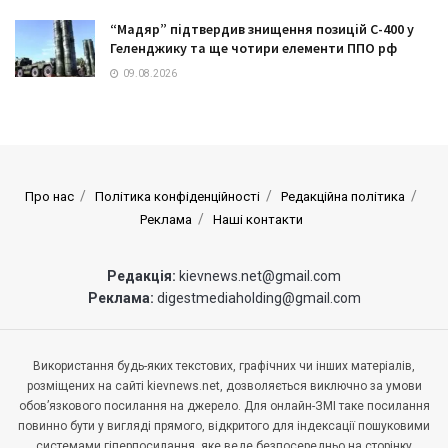
“Мадяр” підтвердив знищення позицій С-400 у
Геленджику та ще чотири елементи ППО рф
09.08.2026
Про нас
Політика конфіденційності
Редакційна політика
Реклама
Наші контакти
Редакція:
kievnews.net@gmail.com
Реклама:
digestmediaholding@gmail.com
Використання будь-яких текстових, графічних чи інших матеріалів,
розміщених на сайті kievnews.net, дозволяється виключно за умови
обов’язкового посилання на джерело. Для онлайн-ЗМІ таке посилання
повинно бути у вигляді прямого, відкритого для індексації пошуковими
системами гіперпосилання, яке веде безпосередньо на сторінку