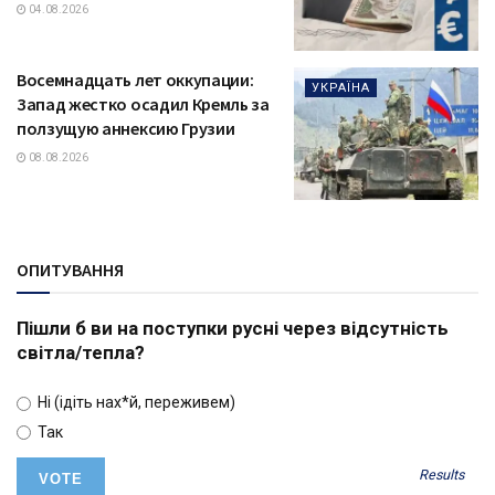
04.08.2026
Восемнадцать лет оккупации:
УКРАЇНА
Запад жестко осадил Кремль за
ползущую аннексию Грузии
08.08.2026
ОПИТУВАННЯ
Пішли б ви на поступки русні через відсутність
світла/тепла?
Ні (ідіть нах*й, переживем)
Так
Results