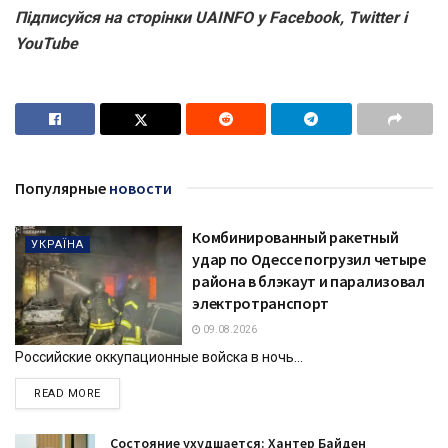
Підписуйся на сторінки UAINFO у Facebook, Twitter і
YouTube
Популярные
новости
Комбинированный ракетный
УКРАЇНА
удар по Одессе погрузил четыре
района в блэкаут и парализовал
электротранспорт
09.08.2026
Российские оккупационные войска в ночь...
DETAILS
READ MORE
Состояние ухудшается: Хантер Байден