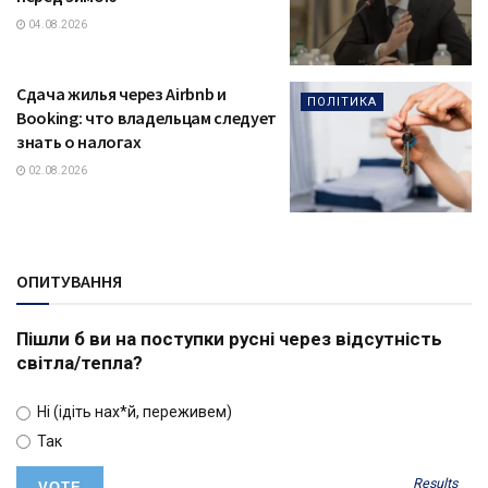
04.08.2026
Сдача жилья через Airbnb и
ПОЛІТИКА
Booking: что владельцам следует
знать о налогах
02.08.2026
ОПИТУВАННЯ
Пішли б ви на поступки русні через відсутність
світла/тепла?
Ні (ідіть нах*й, переживем)
Так
Results