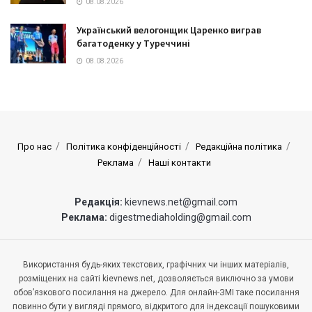
08.08.2026
Український велогонщик Царенко виграв
багатоденку у Туреччині
08.08.2026
Про нас
Політика конфіденційності
Редакційна політика
Реклама
Наші контакти
Редакція:
kievnews.net@gmail.com
Реклама:
digestmediaholding@gmail.com
Використання будь-яких текстових, графічних чи інших матеріалів,
розміщених на сайті kievnews.net, дозволяється виключно за умови
обов’язкового посилання на джерело. Для онлайн-ЗМІ таке посилання
повинно бути у вигляді прямого, відкритого для індексації пошуковими