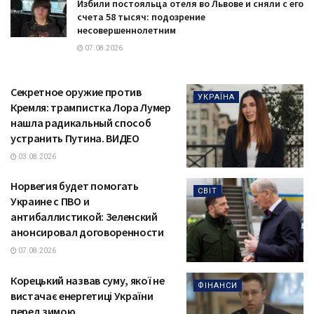
Избили постояльца отеля во Львове и сняли с его
счета 58 тысяч: подозрение
несовершеннолетним
07.08.2026
Секретное оружие против
УКРАЇНА
Кремля: трампистка Лора Лумер
нашла радикальный способ
устранить Путина. ВИДЕО
03.08.2026
Норвегия будет помогать
СВІТ
Украине с ПВО и
антибаллистикой: Зеленский
анонсировал договоренности
07.08.2026
Корецький назвав суму, якої не
ФІНАНСИ
вистачає енергетиці України
перед зимою