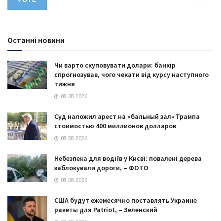
Останні новини
Чи варто скуповувати долари: банкір
спрогнозував, чого чекати від курсу наступного
тижня
08.08.2026
Суд наложил арест на «бальный зал» Трампа
стоимостью 400 миллионов долларов
08.08.2026
Небезпека для водіїв у Києві: повалені дерева
заблокували дороги, – ФОТО
08.08.2026
США будут ежемесячно поставлять Украине
ракеты для Patriot, – Зеленский