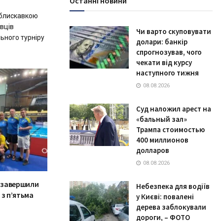
Останні новини
 блискавкою
авців
Чи варто скуповувати
ьного турніру
долари: банкір
спрогнозував, чого
чекати від курсу
наступного тижня
08.08.2026
Суд наложил арест на
«бальный зал»
Трампа стоимостью
400 миллионов
долларов
08.08.2026
у завершили
Небезпека для водіїв
 з п’ятьма
у Києві: повалені
дерева заблокували
дороги, – ФОТО