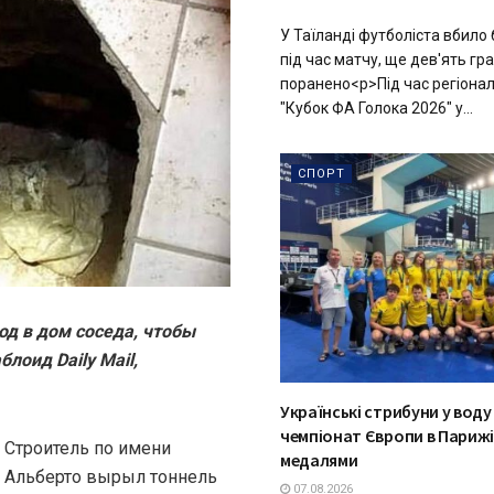
У Таїланді футболіста вбило
під час матчу, ще дев'ять гр
поранено<p>Під час регіонал
"Кубок ФА Голока 2026" у...
СПОРТ
д в дом соседа, чтобы
лоид Daily Mail,
Українські стрибуни у вод
чемпіонат Європи в Парижі
Строитель по имени
медалями
Альберто вырыл тоннель
07.08.2026