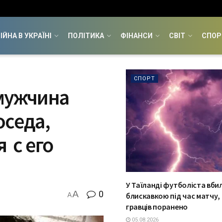
ІЙНА В УКРАЇНІ
ПОЛІТИКА
ФІНАНСИ
СВІТ
СПОР
СПОРТ
 мужчина
оседа,
 с его
У Таїланді футболіста вби
A
0
блискавкою під час матчу, 
A
гравців поранено
05.08.2026