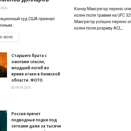
.2026
Конор Макгрегор переніс оп
коліні після травми на UFC 
яционный суд США признал
Макгрегор успішно переніс о
онным...
коліні після розриву ACL,...
DETAILS
AD MORE
Старшего брата с
ожогами спасли,
младший погиб во
время атаки в Киевской
области. ФОТО
08.08.2026
Россия прячет
подводные лодки под
сетками даже за тысячи