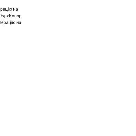
ерацію на
329<p>Конор
перацію на