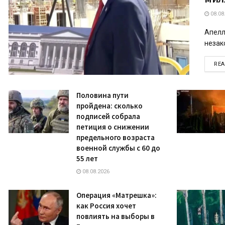
08.08
Апелл
незак
RE
Половина пути
пройдена: сколько
подписей собрала
петиция о снижении
предельного возраста
военной службы с 60 до
55 лет
08.08.2026
Операция «Матрешка»:
как Россия хочет
повлиять на выборы в