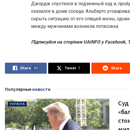
Джордж спустился в подземный ход и, пройд
оказался в доме соседа. Альберто уговари
скрыть ситуацию от его спящей жены, однако
между мужчинами возникла потасовка.
Підписуйся на сторінки UAINFO у Facebook, T
Share
10
Tweet
7
Share
Популярные
новости
Суд
УКРАЇНА
«ба
сто
мил