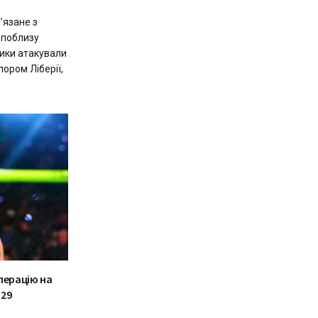
’язане з
 поблизу
ники атакували
ором Ліберії,
перацію на
329