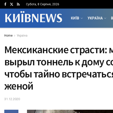
Субота, 8 Серпня, 2026
КИЇВNEWS
КИЇВ
УКРАЇНА
В
Home
Україна
Мексиканские страсти:
вырыл тоннель к дому с
чтобы тайно встречаться
женой
31.12.2020