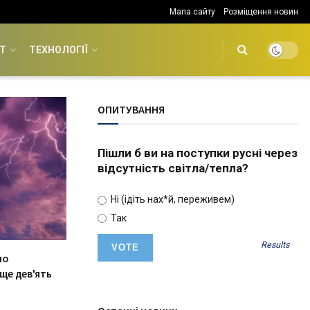
Мапа сайту
Розміщення новин
Т
ТЕХНОЛОГІЇ
ОПИТУВАННЯ
Пішли б ви на поступки русні через
відсутність світла/тепла?
Ні (ідіть нах*й, переживем)
Так
Results
ло
ще дев'ять