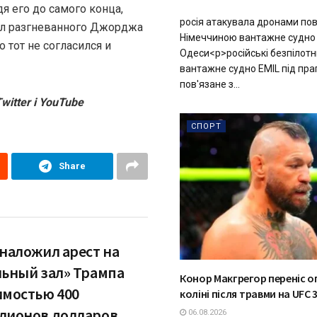
я его до самого конца,
росія атакувала дронами пов
вал разгневанного Джорджа
Німеччиною вантажне судно
 тот не согласился и
Одеси<p>російські безпілот
вантажне судно EMIL під прап
пов'язане з...
witter і YouTube
СПОРТ
Share
 наложил арест на
льный зал» Трампа
Конор Макгрегор переніс о
имостью 400
коліні після травми на UFC 
лионов долларов
06.08.2026