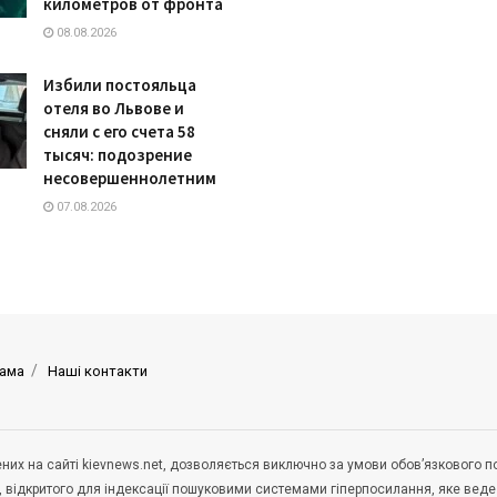
километров от фронта
08.08.2026
Избили постояльца
отеля во Львове и
сняли с его счета 58
тысяч: подозрение
несовершеннолетним
07.08.2026
ама
Наші контакти
щених на сайті kievnews.net, дозволяється виключно за умови обов’язкового 
, відкритого для індексації пошуковими системами гіперпосилання, яке вед