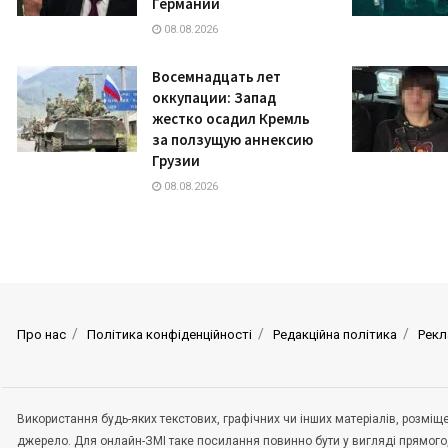
Германии
08.08.2026
Восемнадцать лет
оккупации: Запад
жестко осадил Кремль
за ползущую аннексию
Грузии
08.08.2026
Про нас
Політика конфіденційності
Редакційна політика
Рекл
Використання будь-яких текстових, графічних чи інших матеріалів, розмі
джерело. Для онлайн-ЗМІ таке посилання повинно бути у вигляді прямого