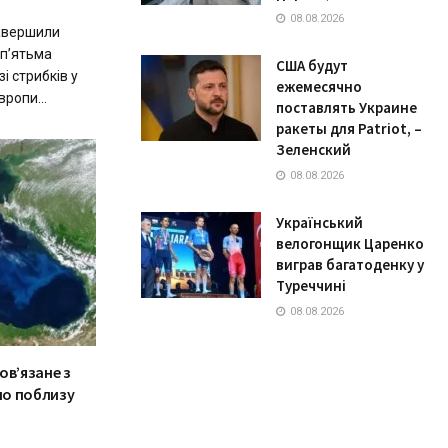
08.08.2026
завершили
 п’ятьма
США будут
і стрибків у
ежемесячно
ропи...
поставлять Украине
ракеты для Patriot, –
Зеленский
08.08.2026
Український
велогонщик Царенко
виграв багатоденку у
Туреччині
08.08.2026
ов’язане з
но поблизу