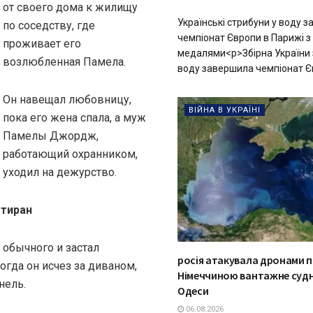
от своего дома к жилищу
Українські стрибуни у воду 
по соседству, где
чемпіонат Європи в Парижі з
проживает его
медалями<p>Збірна України з
возлюбленная Памела.
воду завершила чемпіонат Єв
Он навещал любовницу,
ВІЙНА В УКРАЇНІ
пока его жена спала, а муж
Памелы Джордж,
работающий охранником,
уходил на дежурство.
 тиран
обычного и застал
росія атакувала дронами п
огда он исчез за диваном,
Німеччиною вантажне суд
нель.
Одеси
06.08.2026