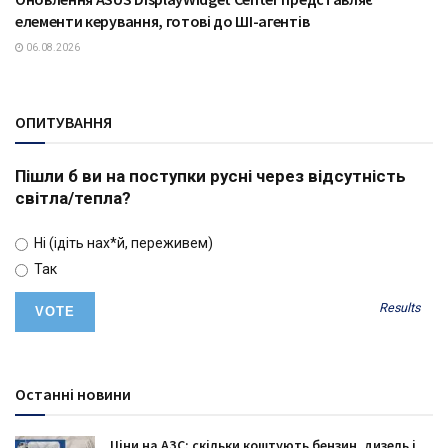
ТЕХНОЛОГІЇ
елементи керування, готові до ШІ-агентів
06.08.2026
ОПИТУВАННЯ
Пішли б ви на поступки русні через відсутність
світла/тепла?
Ні (ідіть нах*й, переживем)
Так
Results
Останні новини
Ціни на АЗС: скільки коштують бензин, дизель і