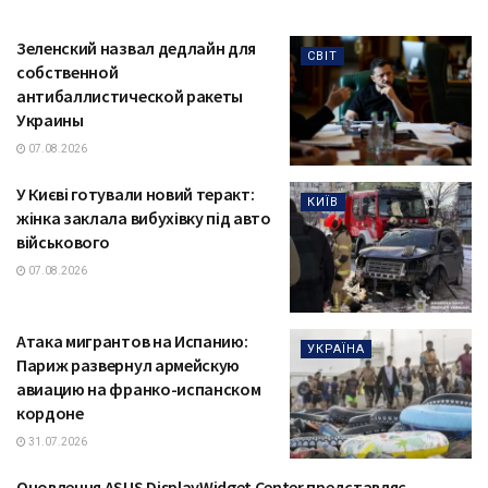
Зеленский назвал дедлайн для
СВІТ
собственной
антибаллистической ракеты
Украины
07.08.2026
У Києві готували новий теракт:
КИЇВ
жінка заклала вибухівку під авто
військового
07.08.2026
Атака мигрантов на Испанию:
УКРАЇНА
Париж развернул армейскую
авиацию на франко-испанском
кордоне
31.07.2026
Оновлення ASUS DisplayWidget Center представляє