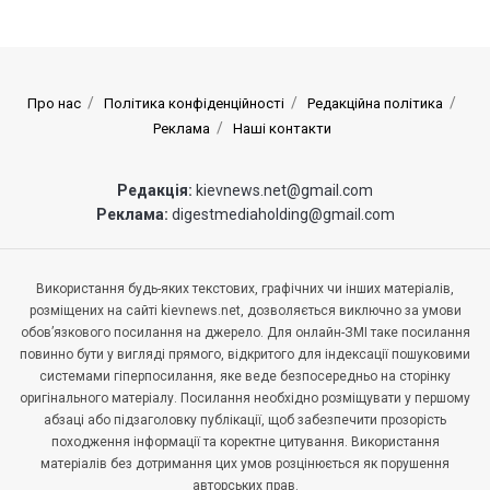
Про нас
Політика конфіденційності
Редакційна політика
Реклама
Наші контакти
Редакція:
kievnews.net@gmail.com
Реклама:
digestmediaholding@gmail.com
Використання будь-яких текстових, графічних чи інших матеріалів,
розміщених на сайті kievnews.net, дозволяється виключно за умови
обов’язкового посилання на джерело. Для онлайн-ЗМІ таке посилання
повинно бути у вигляді прямого, відкритого для індексації пошуковими
системами гіперпосилання, яке веде безпосередньо на сторінку
оригінального матеріалу. Посилання необхідно розміщувати у першому
абзаці або підзаголовку публікації, щоб забезпечити прозорість
походження інформації та коректне цитування. Використання
матеріалів без дотримання цих умов розцінюється як порушення
авторських прав.