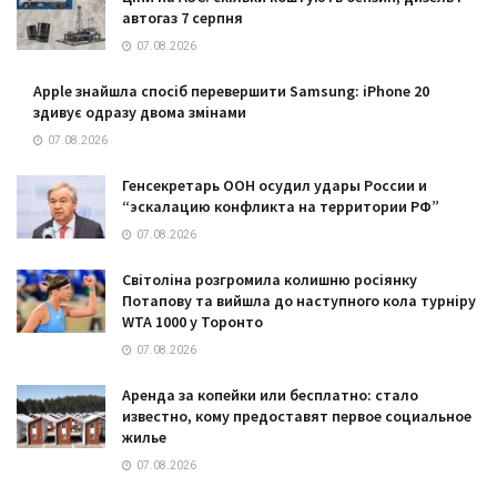
автогаз 7 серпня
07.08.2026
Apple знайшла спосіб перевершити Samsung: iPhone 20
здивує одразу двома змінами
07.08.2026
Генсекретарь ООН осудил удары России и
“эскалацию конфликта на территории РФ”
07.08.2026
Світоліна розгромила колишню росіянку
Потапову та вийшла до наступного кола турніру
WTA 1000 у Торонто
07.08.2026
Аренда за копейки или бесплатно: стало
известно, кому предоставят первое социальное
жилье
07.08.2026