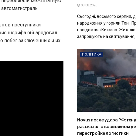
перебежали межштатную
08.08.2026
автомагистраль.
Сьогодні, восьмого серпня, 
народження у горили Тоні. П
олтов преступники
повідомляє Київзоо. Жителів 
офис шерифа обнародовал
запрошують на святкування, я
о побег заключенных и их
ПОЛІТИКА
Novus после удара РФ: ген
рассказал о возможном д
перестройке логистики