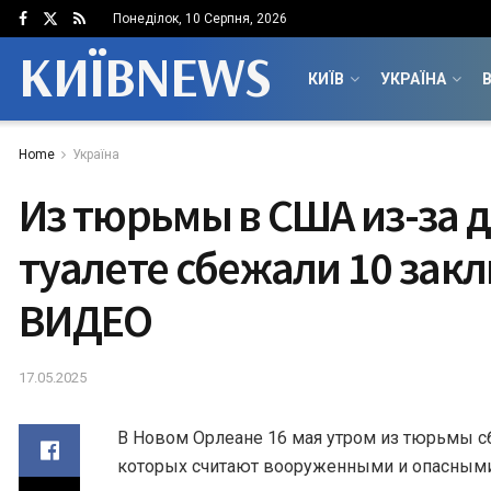
Понеділок, 10 Серпня, 2026
КИЇВNEWS
КИЇВ
УКРАЇНА
В
Home
Україна
Из тюрьмы в США из-за 
туалете сбежали 10 зак
ВИДЕО
17.05.2025
В Новом Орлеане 16 мая утром из тюрьмы с
которых считают вооруженными и опасными