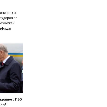
енениях в
 ударов по
 возможен
дефицит
краине с ПВО
ский