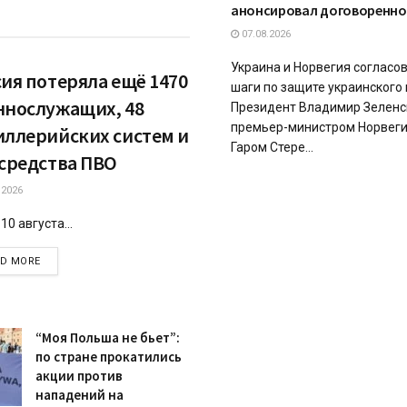
анонсировал договоренно
07.08.2026
Украина и Норвегия соглас
сия потеряла ещё 1470
шаги по защите украинского 
ннослужащих, 48
Президент Владимир Зеленс
премьер-министром Норвег
иллерийских систем и
Гаром Стере...
 средства ПВО
.2026
 10 августа...
DETAILS
AD MORE
“Моя Польша не бьет”:
по стране прокатились
акции против
нападений на