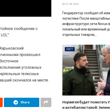
07.08.2026
Гендиректор сообщил об изм
логистике После масштабных
инфраструктуре сети Novus
тойное сообщение с
локальный или временный 
LOL".
отдельных товаров,...
"Харьковский
СВІТ
люченными произошел
Восточное
исполнения уголовных
мертельные телесные
вший скончался на месте.
Норвегия будет помогать У
Share
и антибаллистикой: Зелен