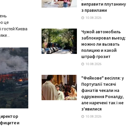
виправити плутанину
з правилами
день
10.08.2026
ро це
і гостей Києва
Чужой автомобиль
ке...
заблокировал выезд:
можно ли вызвать
полицию и какой
штраф грозит
10.08.2026
"Фейкове" весілля: у
Португалії тисячі
фанатів чекали на
одруження Роналду,
але наречені так і не
з'явилися
директор
10.08.2026
ефиците и