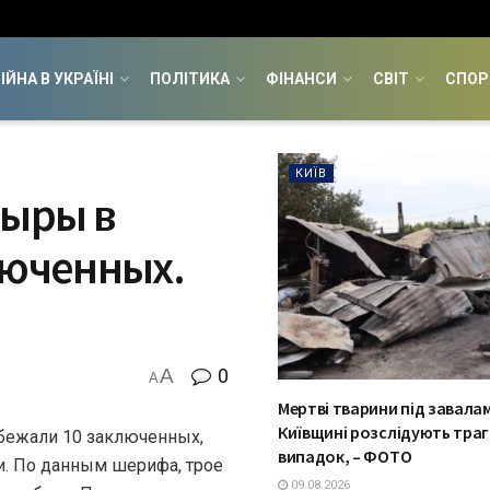
ІЙНА В УКРАЇНІ
ПОЛІТИКА
ФІНАНСИ
СВІТ
СПОР
КИЇВ
дыры в
люченных.
A
0
A
Мертві тварини під завалам
Київщині розслідують траг
бежали 10 заключенных,
випадок, – ФОТО
. По данным шерифа, трое
09.08.2026