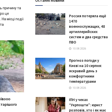
Останні новини
ь причину та
Про це
Россия потеряла ещё
 На місці події
1470
 та
военнослужащих, 48
артиллерийских
систем и два средства
ПВО
10.08.2026
Прогноз погоди у
Києві на 10 серпня:
яскравий день з
комфортними
температурами
10.08.2026
Київзоо
ІПН у чеках
старішого
“Укрпошти”: юрист
розповів, хто і як має