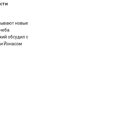
сти
овывают новые
неба.
кий обсудил с
ии Йонасом