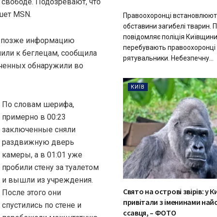
 свободе. Подозревают, что
шет MSN.
Правоохоронці встановлюют
обставини загибелі тварин. 
повідомляє поліція Київщини.
но позже информацию
перебувають правоохоронці
лили к беглецам, сообщила
рятувальники. Небезпечну...
ченных обнаружили во
КИЇВ
По словам шерифа,
примерно в 00:23
заключенные сняли
раздвижную дверь
камеры, а в 01:01 уже
пробили стену за туалетом
и вышли из учреждения.
Свято на острові звірів: у 
После этого они
привітали з іменинами най
спустились по стене и
ссавця, – ФОТО