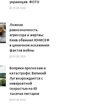
украинцев. ФОТО
10.08.2026
Ложная
равнозначность
агрессора и жертвы:
Киев обвинил ЮНИСЕФ
в циничном искажении
фактов войны
09.08.2026
Вопреки прогнозам и
катастрофе: Великий
Луг возрождается с
невероятной
скоростью на 65
тысячах гектаров
09.08.2026