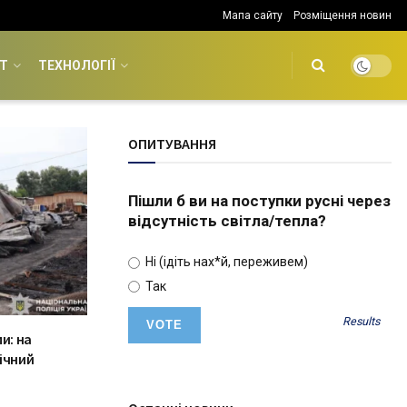
Мапа сайту
Розміщення новин
Т
ТЕХНОЛОГІЇ
ОПИТУВАННЯ
Пішли б ви на поступки русні через
відсутність світла/тепла?
Ні (ідіть нах*й, переживем)
Так
Results
и: на
ічний