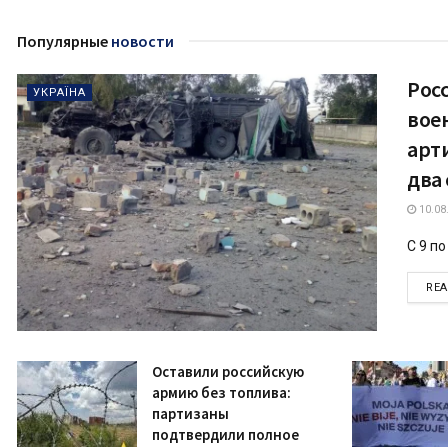
Популярные
новости
Рос
УКРАЇНА
вое
арт
два
10.08
С 9 по
RE
Оставили российскую
армию без топлива:
партизаны
подтвердили полное