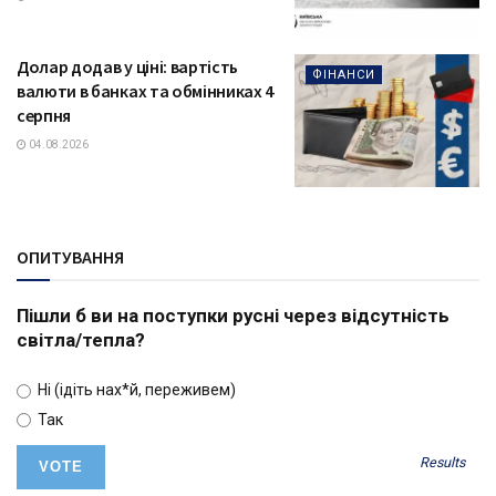
Долар додав у ціні: вартість
ФІНАНСИ
валюти в банках та обмінниках 4
серпня
04.08.2026
ОПИТУВАННЯ
Пішли б ви на поступки русні через відсутність
світла/тепла?
Ні (ідіть нах*й, переживем)
Так
Results