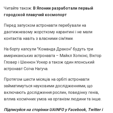
Читайте також:
В Японии разработали первый
городской плавучий космопорт
Перед запуском астронавти перебували на
двотижневому жорсткому карантині і не мали
контактів навіть з власними сім'ями.
На борту капсули "Команда Дракон" будуть три
американських астронавта – Майкл Хопкінс, Віктор
Гловер і Шеннон Уокер а також один японський
астронавт Соїча Нагуча.
Протягом шести місяців на орбіті астронавти
займатимуться науковими дослідженнями, що
включають дослідження рослин, поведінку генів,
вплив космічних умов на організм людини та інше.
Підписуйся на сторінки UAINFO у Facebook, Twitter і