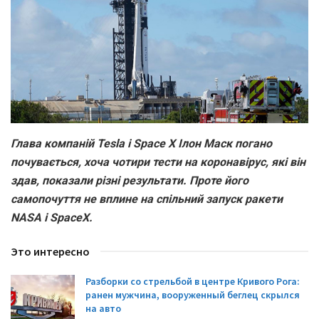
Глава компаній Tesla і Space X Ілон Маск погано
почувається, хоча чотири тести на коронавірус, які він
здав, показали різні результати. Проте його
самопочуття не вплине на спільний запуск ракети
NASA і SpaceX.
Это интересно
Разборки со стрельбой в центре Кривого Рога:
ранен мужчина, вооруженный беглец скрылся
на авто