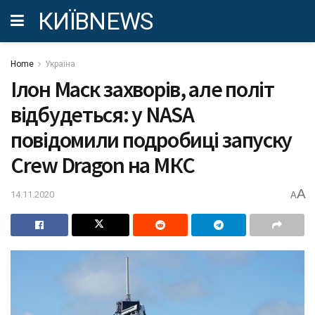
КИЇВNEWS
Home
Україна
Ілон Маск захворів, але політ
відбудеться: у NASA
повідомили подробиці запуску
Crew Dragon на МКС
A
14.11.2020
A