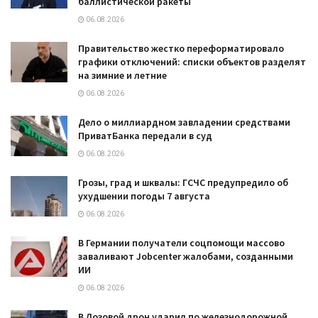
баллистической ракеты
06.08.2026
Правительство жестко переформатировало
графики отключений: списки объектов разделят
на зимние и летние
06.08.2026
Дело о миллиардном завладении средствами
ПриватБанка передали в суд
06.08.2026
Грозы, град и шквалы: ГСЧС предупредило об
ухудшении погоды 7 августа
06.08.2026
В Германии получатели соцпомощи массово
заваливают Jobcenter жалобами, созданными
ИИ
06.08.2026
В Лозовой дрон ударил по железнодорожной