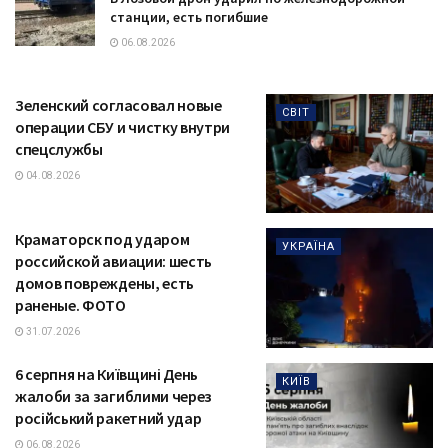
станции, есть погибшие
06.08.2026
Зеленский согласовал новые
СВІТ
операции СБУ и чистку внутри
спецслужбы
04.08.2026
Краматорск под ударом
УКРАЇНА
российской авиации: шесть
домов повреждены, есть
раненые. ФОТО
31.07.2026
6 серпня на Київщині День
КИЇВ
жалоби за загиблими через
російський ракетний удар
06.08.2026