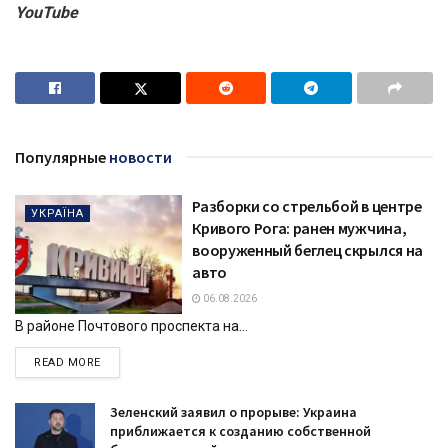
YouTube
Популярные
новости
Разборки со стрельбой в центре
УКРАЇНА
Кривого Рога: ранен мужчина,
вооруженный беглец скрылся на
авто
06.08.2026
В районе Почтового проспекта на...
DETAILS
READ MORE
Зеленский заявил о прорыве: Украина
приближается к созданию собственной