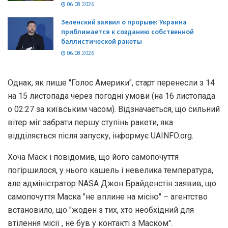
06.08.2026
Зеленский заявил о прорыве: Украина
приближается к созданию собственной
баллистической ракеты
06.08.2026
Однак, як пише "Голос Америки", старт перенесли з 14
на 15 листопада через погодні умови (на 16 листопада
о 02:27 за київським часом). Відзначається, що сильний
вітер міг забрати першу ступінь ракети, яка
відділяється після запуску, інформує UAINFO.org.
Хоча Маск і повідомив, що його самопочуття
погіршилося, у нього кашель і невелика температура,
але адміністратор NASA Джон Брайденстін заявив, що
самопочуття Маска "не вплине на місію" – агентство
встановило, що "жоден з тих, хто необхідний для
втілення місії , не був у контакті з Маском".