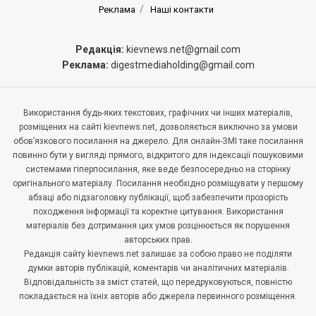
Реклама
Наші контакти
Редакція:
kievnews.net@gmail.com
Реклама:
digestmediaholding@gmail.com
Використання будь-яких текстових, графічних чи інших матеріалів,
розміщених на сайті kievnews.net, дозволяється виключно за умови
обов’язкового посилання на джерело. Для онлайн-ЗМІ таке посилання
повинно бути у вигляді прямого, відкритого для індексації пошуковими
системами гіперпосилання, яке веде безпосередньо на сторінку
оригінального матеріалу. Посилання необхідно розміщувати у першому
абзаці або підзаголовку публікації, щоб забезпечити прозорість
походження інформації та коректне цитування. Використання
матеріалів без дотримання цих умов розцінюється як порушення
авторських прав.
Редакція сайту kievnews.net залишає за собою право не поділяти
думки авторів публікацій, коментарів чи аналітичних матеріалів.
Відповідальність за зміст статей, що передруковуються, повністю
покладається на їхніх авторів або джерела первинного розміщення.