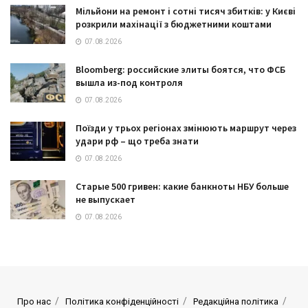
Мільйони на ремонт і сотні тисяч збитків: у Києві
розкрили махінації з бюджетними коштами
07.08.2026
Bloomberg: российские элиты боятся, что ФСБ
вышла из-под контроля
07.08.2026
Поїзди у трьох регіонах змінюють маршрут через
удари рф – що треба знати
07.08.2026
Старые 500 гривен: какие банкноты НБУ больше
не выпускает
07.08.2026
Про нас
Політика конфіденційності
Редакційна політика