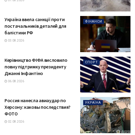
01.08.2026
Україна ввела санкції проти
ФІНАНСИ
постачальників деталей для
балістики РФ
03.08.2026
Керівництво ФІФА висловило
СПОРТ
повну підтримку президенту
Джанні Інфантіно
06.08.2026
Россия нанесла авиаудар по
УКРАЇНА
Херсону: каковы последствия?
ФОТО
02.08.2026