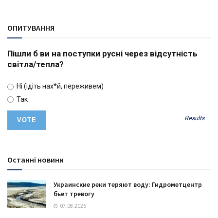
ОПИТУВАННЯ
Пішли б ви на поступки русні через відсутність
світла/тепла?
Ні (ідіть нах*й, переживем)
Так
Results
Останні новини
Украинские реки теряют воду: Гидрометцентр
бьет тревогу
07.08.2026