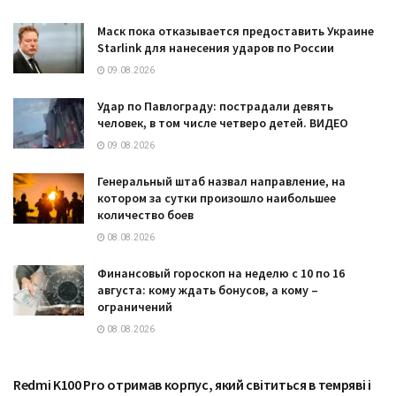
Маск пока отказывается предоставить Украине
Starlink для нанесения ударов по России
09.08.2026
Удар по Павлограду: пострадали девять
человек, в том числе четверо детей. ВИДЕО
09.08.2026
Генеральный штаб назвал направление, на
котором за сутки произошло наибольшее
количество боев
08.08.2026
Финансовый гороскоп на неделю с 10 по 16
августа: кому ждать бонусов, а кому –
ограничений
08.08.2026
Redmi K100 Pro отримав корпус, який світиться в темряві і
ТЕХНОЛОГІЇ