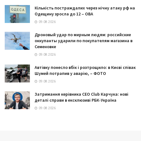
Кількість постраждалих через нічну атаку рф на
Одещину зросла до 12 – ОВА
09.08.2026
Дроновый удар по мирным людям: российские
оккупанты ударили по покупателям магазина в
Семеновке
09.08.2026
Автівку понесло вбік і розтрощило: в Києві співак
Шумей потрапив у аварію, – ФОТО
09.08.2026
Затримання керівника CEO Club Карчука: нові
деталі справи в ексклюзиві РБК-Україна
09.08.2026