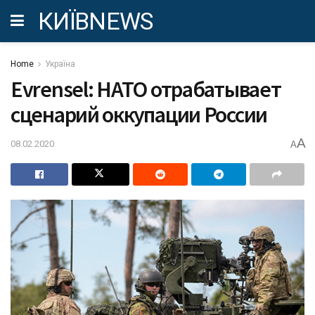
КИЇВNEWS
Home
Україна
Evrensel: НАТО отрабатывает
сценарий оккупации России
A
08.02.2020
A