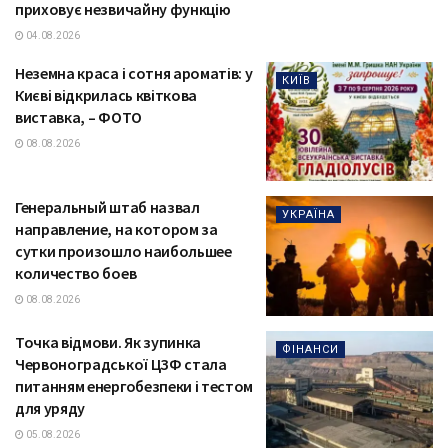
приховує незвичайну функцію
04.08.2026
Неземна краса і сотня ароматів: у
КИЇВ
Києві відкрилась квіткова
виставка, – ФОТО
08.08.2026
Генеральный штаб назвал
УКРАЇНА
направление, на котором за
сутки произошло наибольшее
количество боев
08.08.2026
Точка відмови. Як зупинка
ФІНАНСИ
Червоноградської ЦЗФ стала
питанням енергобезпеки і тестом
для уряду
05.08.2026