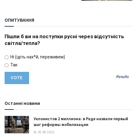
ОПИТУВАННЯ
Пішли б ви на поступки русні через відсутність
світла/тепла?
Ні (ідіть нах*й, переживем)
Так
Results
Останні новини
Уклонистов 2 миллиона: в Раде назвали первый
шаг реформы мобилизации
09.08.2026