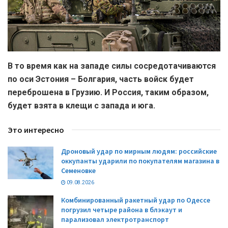
В то время как на западе силы сосредотачиваются
по оси Эстония – Болгария, часть войск будет
переброшена в Грузию. И Россия, таким образом,
будет взята в клещи с запада и юга.
Это интересно
Дроновый удар по мирным людям: российские
оккупанты ударили по покупателям магазина в
Семеновке
09.08.2026
Комбинированный ракетный удар по Одессе
погрузил четыре района в блэкаут и
парализовал электротранспорт