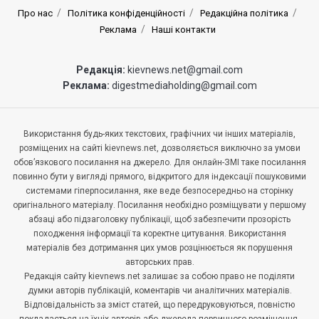
Про нас
Політика конфіденційності
Редакційна політика
Реклама
Наші контакти
Редакція:
kievnews.net@gmail.com
Реклама:
digestmediaholding@gmail.com
Використання будь-яких текстових, графічних чи інших матеріалів,
розміщених на сайті kievnews.net, дозволяється виключно за умови
обов’язкового посилання на джерело. Для онлайн-ЗМІ таке посилання
повинно бути у вигляді прямого, відкритого для індексації пошуковими
системами гіперпосилання, яке веде безпосередньо на сторінку
оригінального матеріалу. Посилання необхідно розміщувати у першому
абзаці або підзаголовку публікації, щоб забезпечити прозорість
походження інформації та коректне цитування. Використання
матеріалів без дотримання цих умов розцінюється як порушення
авторських прав.
Редакція сайту kievnews.net залишає за собою право не поділяти
думки авторів публікацій, коментарів чи аналітичних матеріалів.
Відповідальність за зміст статей, що передруковуються, повністю
покладається на їхніх авторів або джерела первинного розміщення.