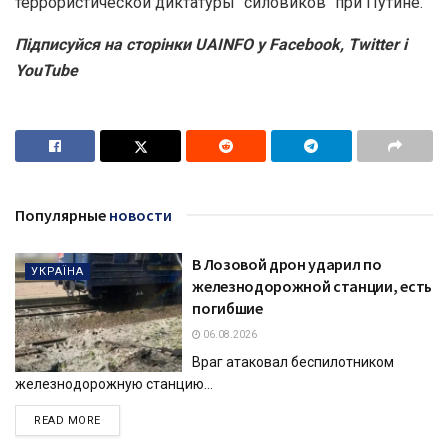
террористической диктатуры "силовиков" при Путине.
Підписуйся на сторінки UAINFO у Facebook, Twitter і
YouTube
Популярные
новости
В Лозовой дрон ударил по
УКРАЇНА
железнодорожной станции, есть
погибшие
06.08.2026
Враг атаковал беспилотником
железнодорожную станцию...
DETAILS
READ MORE