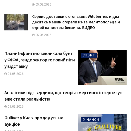
05.08.2026
Сервис доставки с огоньком: Wildberries и два
десятка машин сгорели из-за мелитопольца и
одной канистры бензина. ВИДЕО
05.08.2026
Плани Інфантіно викликали бунт
СПОРТ
у ФІФА, гендиректор готовий піти
у відставку
01.08.2026
Аналітики підтвердили, що теорія «мертвого інтернету»
ТЕХНОЛОГІЇ
вже стала реальністю
01.08.2026
Gulliver у Києві продадуть на
ФІНАНСИ
аукціоні