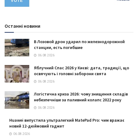
Останні новини
В Лозовой дрон ударил по железнодорожной
станции, есть погибшие
06.08.2026
Яблучний Спас 2026 у Києві: дата, традиції, що
освячують і головні заборони свята
06.08.2026
Логістична криза 2026: чому знищення складів
небезпечніше за паливний колапс 2022 року
06.08.2026
Huawei випустила ультралегкий MatePad Pro: чим вражає
новий 12-дюймовий гаджет
06.08.2026