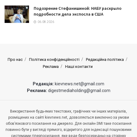
Подозрение Стефанишиной: НАБУ раскрыло
подробности дела экспосла в США
06.08.2026
Про нас
Політика конфіденційності
Редакційна політика
Реклама
Наші контакти
Редакція:
kievnews.net@gmail.com
Реклама:
digestmediaholding@gmail.com
Використання будь-яких текстових, графічних чи інших матеріалів,
розміщених на сайті kievnews.net, дозволяється виключно за умови
обов’язкового посилання на джерело. Для онлайн-ЗМІ таке посилання
повинно бути у вигляді прямого, відкритого для індексації пошуковими
системами гіперпосилання, яке веде безпосередньо на сторінку