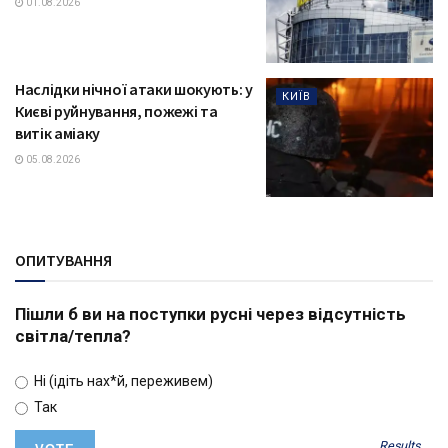
01.08.2026
Наслідки нічної атаки шокують: у
КИЇВ
Києві руйнування, пожежі та
витік аміаку
05.08.2026
ОПИТУВАННЯ
Пішли б ви на поступки русні через відсутність
світла/тепла?
Ні (ідіть нах*й, переживем)
Так
Results