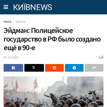
КИЇВNEWS
Home
Україна
Эйдман: Полицейское
государство в РФ было создано
ещё в 90-е
A
20.10.2020
A