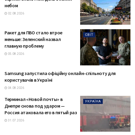
небом
02.08.2026
Ракет для ПВО стало втрое
СВІТ
меньше: Зеленский назвал
главную проблему
05.08.2026
Samsung запустила офіційну онлайн-спільноту для
ТЕХНОЛОГІЇ
користувачів в Україні
04.08.2026
Терминал «Новой почты» в
УКРАЇНА
Днепре снова под ударом —
Россия атаковала его в пятый раз
31.07.2026