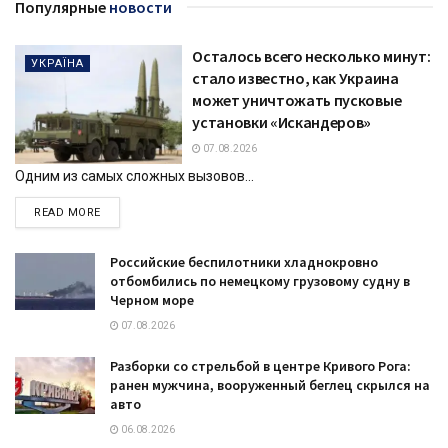
Популярные
новости
Осталось всего несколько минут:
УКРАЇНА
стало известно, как Украина
может уничтожать пусковые
установки «Искандеров»
07.08.2026
Одним из самых сложных вызовов...
DETAILS
READ MORE
Российские беспилотники хладнокровно
отбомбились по немецкому грузовому судну в
Черном море
07.08.2026
Разборки со стрельбой в центре Кривого Рога:
ранен мужчина, вооруженный беглец скрылся на
авто
06.08.2026