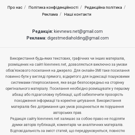
Про нас
Політика конфіденційності
Редакційна політика
Реклама
Наші контакти
Редакція:
kievnews.net@gmail.com
Реклама:
digestmediaholding@gmail.com
Використання будь-яких текстових, графічних чи інших матеріалів,
розміщених на сайті kievnews.net, дозволяється виключно за умови
обов’язкового посилання на джерело. Для онлайн-ЗМІ таке посилання
повинно бути у вигляді прямого, відкритого для індексації пошуковими
системами гіперпосилання, яке веде безпосередньо на сторінку
оригінального матеріалу. Посилання необхідно розміщувати у першому
абзаці або підзаголовку публікації, щоб забезпечити прозорість
походження інформації та коректне цитування. Використання
матеріалів без дотримання цих умов розцінюється як порушення
авторських прав.
Редакція сайту kievnews.net залишає за собою право не поділяти
думки авторів публікацій, коментарів чи аналітичних матеріалів.
Відповідальність за зміст статей, що передруковуються, повністю