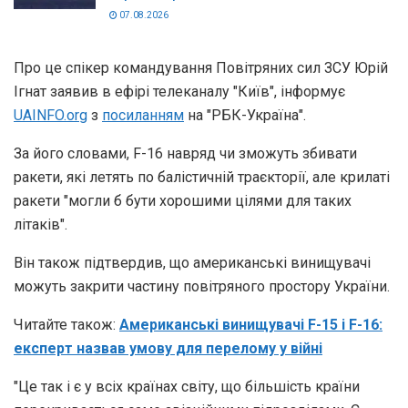
07.08.2026
Про це спікер командування Повітряних сил ЗСУ Юрій
Ігнат заявив в ефірі телеканалу "Київ", інформує
UAINFO.org
з
посиланням
на "РБК-Україна".
За його словами, F-16 навряд чи зможуть збивати
ракети, які летять по балістичній траєкторії, але крилаті
ракети "могли б бути хорошими цілями для таких
літаків".
Він також підтвердив, що американські винищувачі
можуть закрити частину повітряного простору України.
Читайте також:
Американські винищувачі F-15 і F-16:
експерт назвав умову для перелому у війні
"Це так і є у всіх країнах світу, що більшість країни