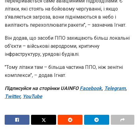
перекривається саме авіаційними підрозділами. Є
літаки, які стоять на бойовому чергуванні, і якщо
з'являється загроза, вони піднімаються в небо і
вилітають перехоплювати ракети", – зазначив Ігнат.
Він додав, що засоби ППО захищають більш локальні
об'єкти – військові аеродроми, критичну
інфраструктуру, урядові будівлі.
"Тому літаки там – більша частина ППО, ніж зенітні
комплекси", – додав Ігнат.
Підписуйся на сторінки UAINFO
Facebook
,
Telegram
,
Twitter
,
YouTube