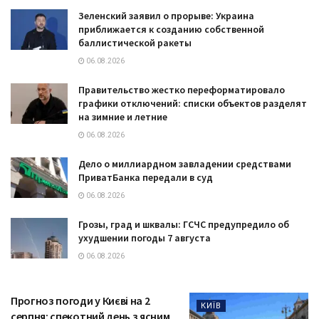
Зеленский заявил о прорыве: Украина
приближается к созданию собственной
баллистической ракеты
06.08.2026
Правительство жестко переформатировало
графики отключений: списки объектов разделят
на зимние и летние
06.08.2026
Дело о миллиардном завладении средствами
ПриватБанка передали в суд
06.08.2026
Грозы, град и шквалы: ГСЧС предупредило об
ухудшении погоды 7 августа
06.08.2026
Прогноз погоди у Києві на 2
КИЇВ
серпня: спекотний день з ясним