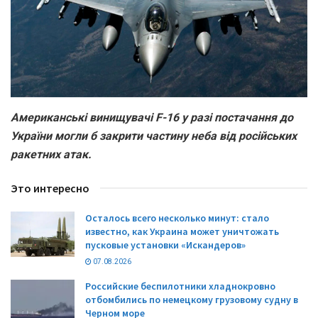
Американські винищувачі F-16 у разі постачання до
України могли б закрити частину неба від російських
ракетних атак.
Это интересно
Осталось всего несколько минут: стало
известно, как Украина может уничтожать
пусковые установки «Искандеров»
07.08.2026
Российские беспилотники хладнокровно
отбомбились по немецкому грузовому судну в
Черном море