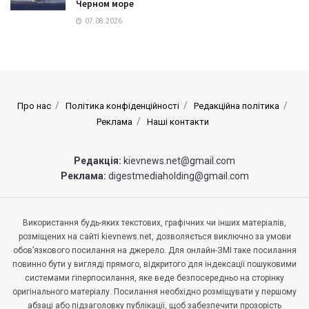
Черном море
07.08.2026
Про нас
Політика конфіденційності
Редакційна політика
Реклама
Наші контакти
Редакція:
kievnews.net@gmail.com
Реклама:
digestmediaholding@gmail.com
Використання будь-яких текстових, графічних чи інших матеріалів,
розміщених на сайті kievnews.net, дозволяється виключно за умови
обов’язкового посилання на джерело. Для онлайн-ЗМІ таке посилання
повинно бути у вигляді прямого, відкритого для індексації пошуковими
системами гіперпосилання, яке веде безпосередньо на сторінку
оригінального матеріалу. Посилання необхідно розміщувати у першому
абзаці або підзаголовку публікації, щоб забезпечити прозорість