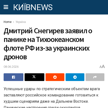
КИЇВNEWS
Home
Україна
Дмитрий Снегирев заявил о
панике на Тихоокеанском
флоте РФ из-за украинских
дронов
A
08.06.2026
A
Успешные удары по стратегическим объектам врага
заставляют российское командование готовиться к
худшим сценариям даже на Дальнем Востоке.
Панические настроения среди оккупантов