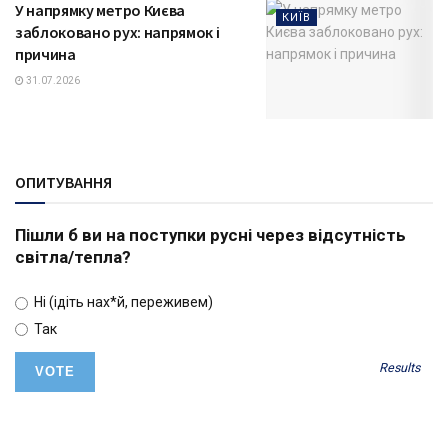
У напрямку метро Києва
КИЇВ
заблоковано рух: напрямок і
причина
31.07.2026
ОПИТУВАННЯ
Пішли б ви на поступки русні через відсутність
світла/тепла?
Ні (ідіть нах*й, переживем)
Так
Results