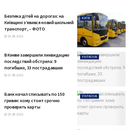
Безпека дітей на дорогах: на
КИЇВ
Київщині з’явився новий шкільний
транспорт, – ФОТО
03.08.2026
В Киеве завершили ликвидацию
УКРАЇНА
последствий обстрела: 9
погибших, 33 пострадавших
01.08.2026
Банк начал списывать по 150
УКРАЇНА
гривен: кому стоит срочно
проверить карты
03.08.2026