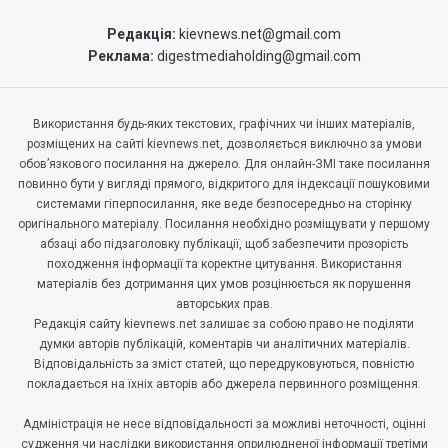
Редакція:
kievnews.net@gmail.com
Реклама:
digestmediaholding@gmail.com
Використання будь-яких текстових, графічних чи інших матеріалів,
розміщених на сайті kievnews.net, дозволяється виключно за умови
обов’язкового посилання на джерело. Для онлайн-ЗМІ таке посилання
повинно бути у вигляді прямого, відкритого для індексації пошуковими
системами гіперпосилання, яке веде безпосередньо на сторінку
оригінального матеріалу. Посилання необхідно розміщувати у першому
абзаці або підзаголовку публікації, щоб забезпечити прозорість
походження інформації та коректне цитування. Використання
матеріалів без дотримання цих умов розцінюється як порушення
авторських прав.
Редакція сайту kievnews.net залишає за собою право не поділяти
думки авторів публікацій, коментарів чи аналітичних матеріалів.
Відповідальність за зміст статей, що передруковуються, повністю
покладається на їхніх авторів або джерела первинного розміщення.
Адміністрація не несе відповідальності за можливі неточності, оцінні
судження чи наслідки використання оприлюдненої інформації третіми