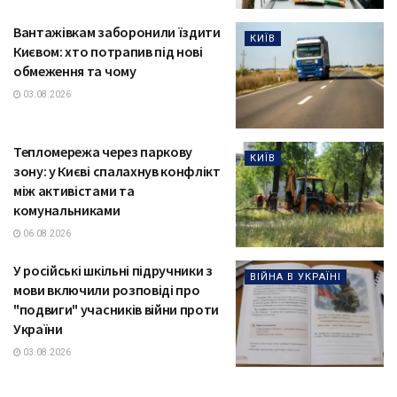
Вантажівкам заборонили їздити
КИЇВ
Києвом: хто потрапив під нові
обмеження та чому
03.08.2026
Тепломережа через паркову
КИЇВ
зону: у Києві спалахнув конфлікт
між активістами та
комунальниками
06.08.2026
У російські шкільні підручники з
ВІЙНА В УКРАЇНІ
мови включили розповіді про
"подвиги" учасників війни проти
України
03.08.2026