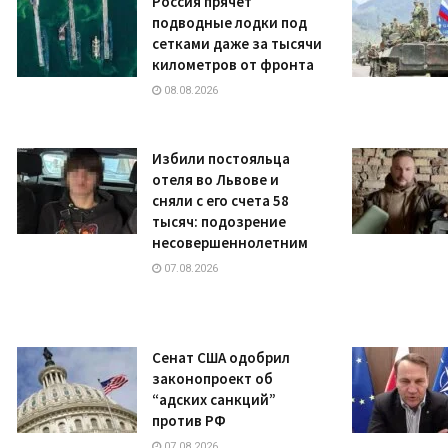
Россия прячет
подводные лодки под
сетками даже за тысячи
километров от фронта
08.08.2026
Избили постояльца
отеля во Львове и
сняли с его счета 58
тысяч: подозрение
несовершеннолетним
07.08.2026
Сенат США одобрил
законопроект об
“адских санкций”
против РФ
07.08.2026