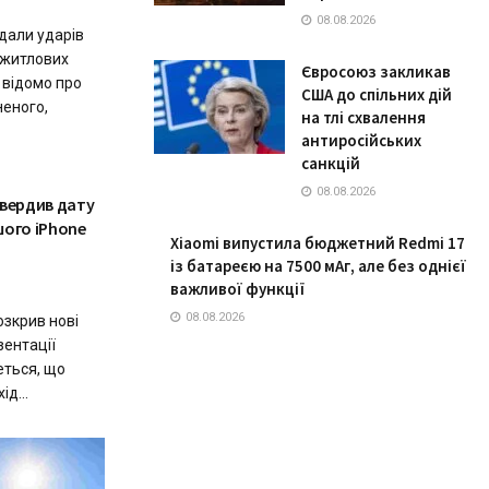
08.08.2026
вдали ударів
 житлових
Євросоюз закликав
 відомо про
США до спільних дій
неного,
на тлі схвалення
антиросійських
санкцій
08.08.2026
твердив дату
шого iPhone
Xiaomi випустила бюджетний Redmi 17
із батареєю на 7500 мАг, але без однієї
важливої функції
08.08.2026
озкрив нові
зентації
еться, що
д...