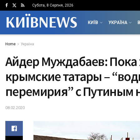
Субота, 8 Серпня, 2026
КИЇВNEWS
КИЇВ
УКРАЇНА
В
Home
Україна
Айдер Муждабаев: Пока
крымские татары – “вод
перемирия” с Путиным н
08.02.2020