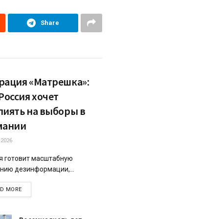
Share
рация «Матрешка»:
Россия хочет
лиять на выборы в
мании
.2026
я готовит масштабную
нию дезинформации,...
DETAILS
AD MORE