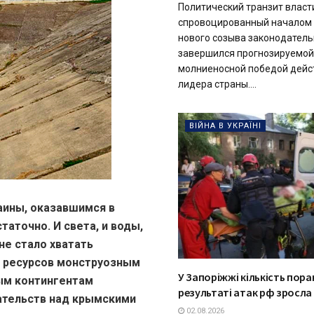
Политический транзит власти
спровоцированный началом
нового созыва законодатель
завершился прогнозируемой
молниеносной победой дей
лидера страны....
ВІЙНА В УКРАЇНІ
аины, оказавшимся в
аточно. И света, и воды,
не стало хватать
ть ресурсов монструозным
У Запоріжжі кількість пора
ым контингентам
результаті атак рф зросла 
ательств над крымскими
02.08.2026