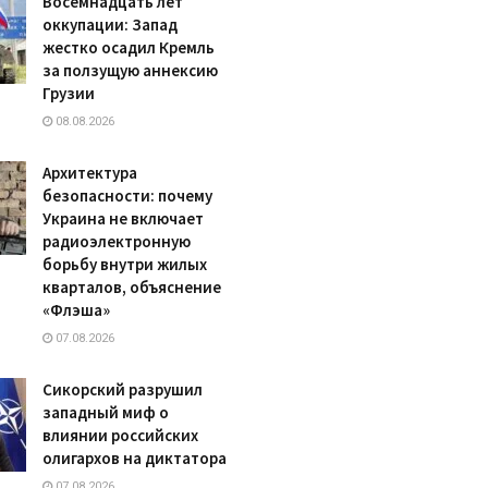
Восемнадцать лет
оккупации: Запад
жестко осадил Кремль
за ползущую аннексию
Грузии
08.08.2026
Архитектура
безопасности: почему
Украина не включает
радиоэлектронную
борьбу внутри жилых
кварталов, объяснение
«Флэша»
07.08.2026
Сикорский разрушил
западный миф о
влиянии российских
олигархов на диктатора
07.08.2026