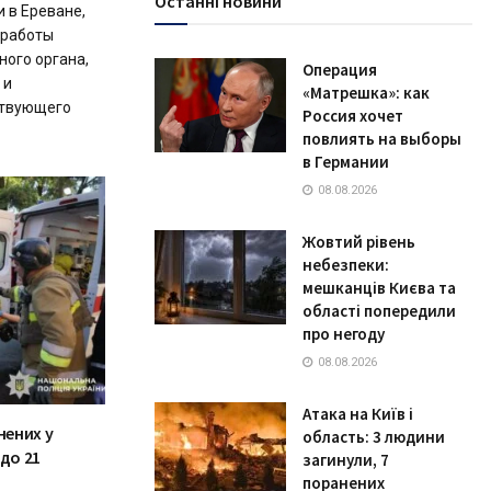
Останні новини
 в Ереване,
 работы
ного органа,
Операция
 и
«Матрешка»: как
ствующего
Россия хочет
повлиять на выборы
в Германии
08.08.2026
Жовтий рівень
небезпеки:
мешканців Києва та
області попередили
про негоду
08.08.2026
Атака на Київ і
нених у
область: 3 людини
до 21
загинули, 7
поранених