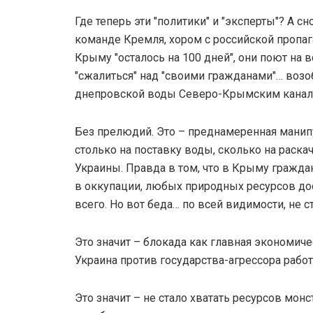
Где теперь эти "политики" и "эксперты"? А сн
команде Кремля, хором с российской пропаг
Крыму "осталось на 100 дней", они поют на 
"сжалиться" над "своими гражданами"… возо
днепровской воды Северо-Крымским кана
Без прелюдий. Это – преднамеренная манип
столько на поставку воды, сколько на раска
Украины. Правда в том, что в Крыму гражд
в оккупации, любых природных ресурсов дост
всего. Но вот беда… по всей видимости, не с
Это значит – блокада как главная экономиче
Украина против государства-агрессора работа
Это значит – не стало хватать ресурсов мо