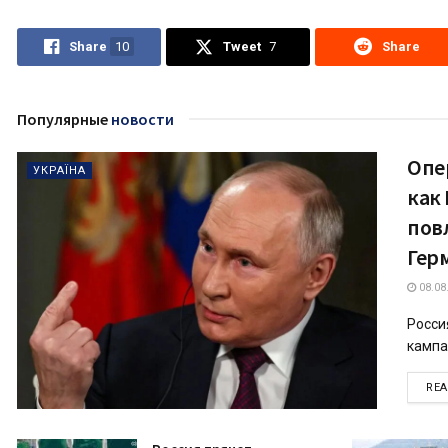
Share
10
Tweet
7
Share
Популярные
новости
Опе
УКРАЇНА
как 
пов
Гер
08.08
Росси
кампа
RE