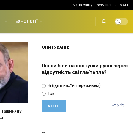
Мапа сайту
Розміщення новин
Т
ТЕХНОЛОГІЇ
ОПИТУВАННЯ
Пішли б ви на поступки русні через
відсутність світла/тепла?
Ні (ідіть нах*й, переживем)
Так
Results
 Пашиняну
ва