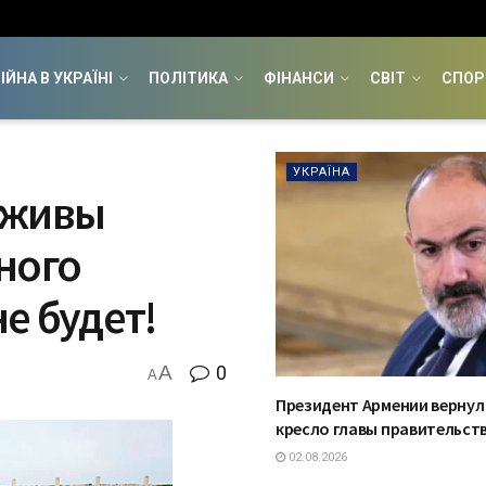
ІЙНА В УКРАЇНІ
ПОЛІТИКА
ФІНАНСИ
СВІТ
СПОР
УКРАЇНА
 живы
ного
е будет!
A
0
A
Президент Армении вернул
кресло главы правительст
02.08.2026