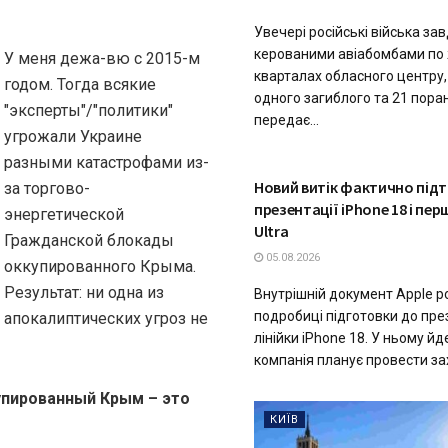
Увечері російські війська за
керованими авіабомбами по
У меня дежа-вю с 2015-м
кварталах обласного центру,
годом. Тогда всякие
одного загиблого та 21 пора
"эксперты"/"политики"
передає...
угрожали Украине
разными катастрофами из-
ТЕХНОЛОГІЇ
Новий витік фактично під
за торгово-
презентації iPhone 18 і пер
энергетической
Ultra
Гражданской блокады
05.08.2026
оккупированного Крыма.
Результат: ни одна из
Внутрішній документ Apple р
подробиці підготовки до пре
апокалиптических угроз не
лінійки iPhone 18. У ньому йд
компанія планує провести захі
купированный Крым – это
КИЇВ