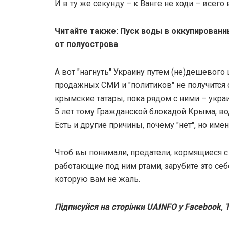
И в ту же секунду – к Ванге не ходи – всего 
Читайте также: Пуск воды в оккупирован
от полуострова
А вот "нагнуть" Украину путем (не)дешевог
продажных СМИ и "политиков" не получится с
крымские татары, пока рядом с ними – укра
5 лет тому Гражданской блокадой Крыма, во
Есть и другие причины, почему "нет", но имен
Чтоб вы понимали, предатели, кормящиеся с 
работающие под ним ртами, зарубите это себе
которую вам не жаль.
Підписуйся на сторінки UAINFO у Facebook, T