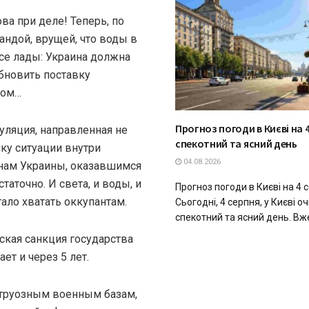
ова при деле! Теперь, по
андой, врущей, что воды в
все лады: Украина должна
бновить поставку
лом…
Прогноз погоди в Києві на 4
уляция, направленная не
спекотний та ясний день
чку ситуации внутри
04.08.2026
анам Украины, оказавшимся
аточно. И света, и воды, и
Прогноз погоди в Києві на 4 
тало хватать оккупантам.
Сьогодні, 4 серпня, у Києві о
спекотний та ясний день. Вже 
ская санкция государства
ет и через 5 лет.
нструозным военным базам,