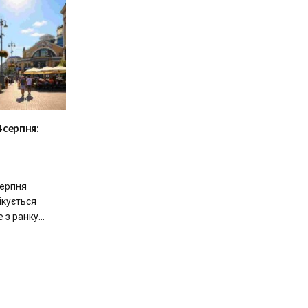
 серпня:
серпня
чікується
з ранку...