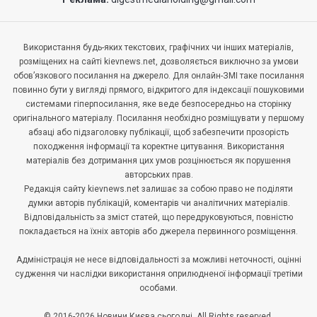
Використання будь-яких текстових, графічних чи інших матеріалів,
розміщених на сайті kievnews.net, дозволяється виключно за умови
обов’язкового посилання на джерело. Для онлайн-ЗМІ таке посилання
повинно бути у вигляді прямого, відкритого для індексації пошуковими
системами гіперпосилання, яке веде безпосередньо на сторінку
оригінального матеріалу. Посилання необхідно розміщувати у першому
абзаці або підзаголовку публікації, щоб забезпечити прозорість
походження інформації та коректне цитування. Використання
матеріалів без дотримання цих умов розцінюється як порушення
авторських прав.
Редакція сайту kievnews.net залишає за собою право не поділяти
думки авторів публікацій, коментарів чи аналітичних матеріалів.
Відповідальність за зміст статей, що передруковуються, повністю
покладається на їхніх авторів або джерела первинного розміщення.
Адміністрація не несе відповідальності за можливі неточності, оцінні
судження чи наслідки використання оприлюдненої інформації третіми
особами.
© 2016-2026 Новини Києва сьогодні. All Rights reserved.