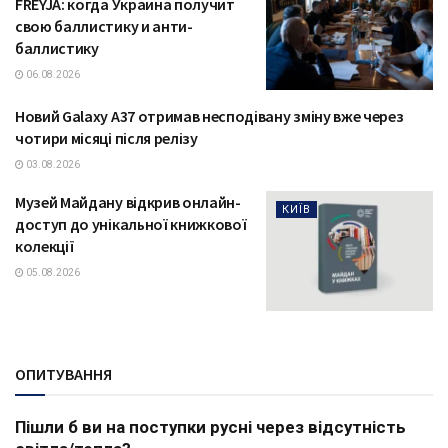
FREYJA: когда Украина получит
свою баллистику и анти-
баллистику
06.08.2026
Новий Galaxy A37 отримав несподівану зміну вже через
ТЕХНОЛОГІЇ
чотири місяці після релізу
03.08.2026
Музей Майдану відкрив онлайн-
КИЇВ
доступ до унікальної книжкової
колекції
05.08.2026
ОПИТУВАННЯ
Пішли б ви на поступки русні через відсутність