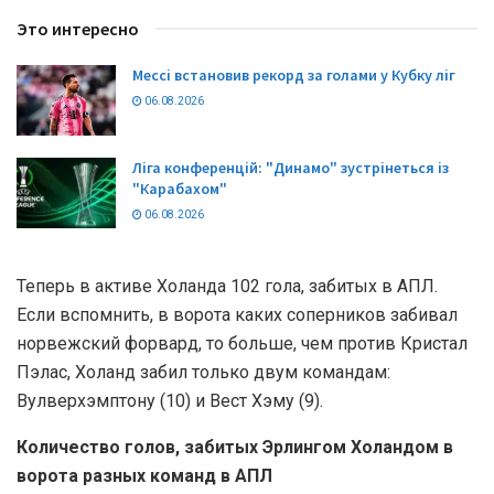
Это интересно
Мессі встановив рекорд за голами у Кубку ліг
06.08.2026
Ліга конференцій: "Динамо" зустрінеться із
"Карабахом"
06.08.2026
Теперь в активе Холанда 102 гола, забитых в АПЛ.
Если вспомнить, в ворота каких соперников забивал
норвежский форвард, то больше, чем против Кристал
Пэлас, Холанд забил только двум командам:
Вулверхэмптону (10) и Вест Хэму (9).
Количество голов, забитых Эрлингом Холандом в
ворота разных команд в АПЛ