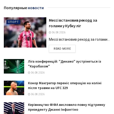
Популярные
новости
Мессі встановив рекорд за
СПОРТ
голами у Кубку ліг
06.08.2026
Мессі встановив рекорд за голами...
DETAILS
READ MORE
Ліга конференцій: "Динамо" зустрінеться із
"Карабахом"
06.08.2026
Конор Макгрегор переніс операцію на коліні
після травми на UFC 329
06.08.2026
Керівництво ФІФА висловило повну підтримку
президенту Джанні Інфантіно