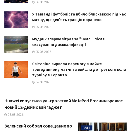
06.08.2026
У Таїланді футболіста вбило блискавкою під час
матчу, ще дев'ять гравців поранено
05.08.2026
Мудрик вперше зіграв за "Челсі" після
скасування дискваліфікації
05.08.2026
Світоліна вирвала перемогу в майже
тригодинному матчі та вийшла до третього кола
турніру в Торонто
04.08.2026
Huawei випустила ультралегкий MatePad Pro: чим вражає
ТЕХНОЛОГІЇ
новий 12-дюймовий гаджет
06.08.2026
Зеленский собрал совещание по
СВІТ