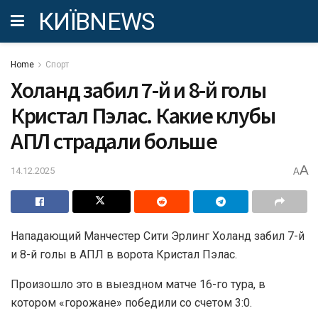
КИЇВNEWS
Home
Спорт
Холанд забил 7-й и 8-й голы
Кристал Пэлас. Какие клубы
АПЛ страдали больше
A
14.12.2025
A
Нападающий Манчестер Сити Эрлинг Холанд забил 7-й
и 8-й голы в АПЛ в ворота Кристал Пэлас.
Произошло это в выездном матче 16-го тура, в
котором «горожане» победили со счетом 3:0.