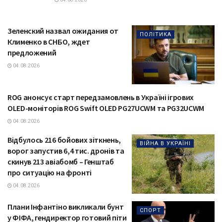
Зеленский назвал ожидания от
ПОЛІТИКА
Клименко в СНБО, ждет
предложений
04.08.2026
ROG анонсує старт передзамовлень в Україні ігрових
ТЕХНОЛОГІЇ
OLED-моніторів ROG Swift OLED PG27UCWM та PG32UCWM
04.08.2026
Відбулось 216 бойових зіткнень,
ВІЙНА В УКРАЇНІ
ворог запустив 6,4 тис. дронів та
скинув 213 авіабомб – Генштаб
про ситуацію на фронті
04.08.2026
Плани Інфантіно викликали бунт
СПОРТ
у ФІФА, гендиректор готовий піти