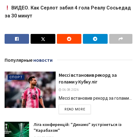
ВИДЕО. Как Серлот забил 4 гола Реалу Сосьедад
за 30 минут
Популярные
новости
Мессі встановив рекорд за
СПОРТ
голами у Кубку ліг
06.08.2026
Мессі встановив рекорд за голами...
DETAILS
READ MORE
Ліга конференцій: "Динамо" зустрінеться із
"Карабахом"