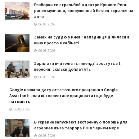
Разборки со стрельбой в центре Кривого Рога:
ранен мужчина, вооруженный беглец скрылся на
авто
06.08.2026
Замах на суддю у Києві: нападниця цілилася в
шию просто в кабінеті
06.08.2026
Зарплати вчителів і стипендії зростуть з 1
вересня: скільки доплатять
06.08.2026
Google назвала дату остаточного прощання з Google
Assistant: коли він перестане працювати і що буде
натомість
06.08.2026
В Украине запускают экстренную помощь для
аграриев из-за террора РФ в Черном море
06.08.2026