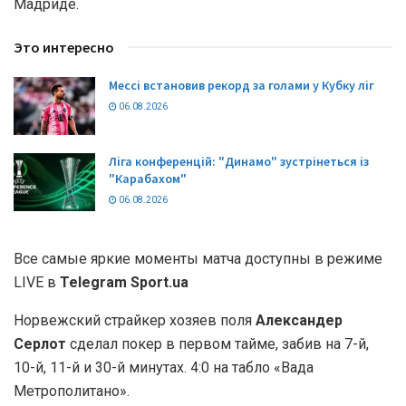
Мадриде.
Это интересно
Мессі встановив рекорд за голами у Кубку ліг
06.08.2026
Ліга конференцій: "Динамо" зустрінеться із
"Карабахом"
06.08.2026
Все самые яркие моменты матча доступны в режиме
LIVE в
Telegram Sport.ua
Норвежский страйкер хозяев поля
Александер
Серлот
сделал покер в первом тайме, забив на 7-й,
10-й, 11-й и 30-й минутах. 4:0 на табло «Вада
Метрополитано».