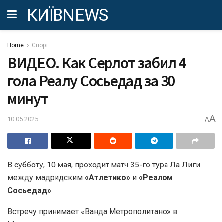
КИЇВNEWS
Home
Спорт
ВИДЕО. Как Серлот забил 4
гола Реалу Сосьедад за 30
минут
A
10.05.2025
A
В субботу, 10 мая, проходит матч 35-го тура Ла Лиги
между мадридским
«Атлетико»
и
«Реалом
Сосьедад»
.
Встречу принимает «Ванда Метрополитано» в