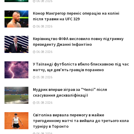
06.08.2026
Конор Макгрегор переніс операцію на коліні
після травми на UFC 329
06.08.2026
Керівництво ФІФА висловило повну підтримку
президенту Джанні Інфантіно
06.08.2026
У Таїланді футболіста вбило блискавкою під час
матчу, ще дев'ять гравців поранено
05.08.2026
Мудрик вперше зіграв за "Челсі" після
скасування дискваліфікації
05.08.2026
Світоліна вирвала перемогу в майже
тригодинному матчі та вийшла до третього кола
турніру в Торонто
04.08.2026