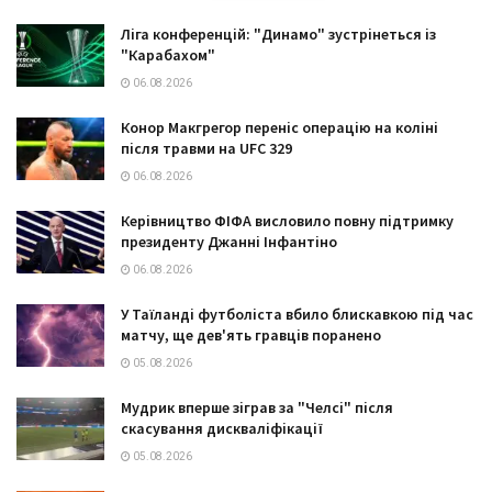
Ліга конференцій: "Динамо" зустрінеться із
"Карабахом"
06.08.2026
Конор Макгрегор переніс операцію на коліні
після травми на UFC 329
06.08.2026
Керівництво ФІФА висловило повну підтримку
президенту Джанні Інфантіно
06.08.2026
У Таїланді футболіста вбило блискавкою під час
матчу, ще дев'ять гравців поранено
05.08.2026
Мудрик вперше зіграв за "Челсі" після
скасування дискваліфікації
05.08.2026