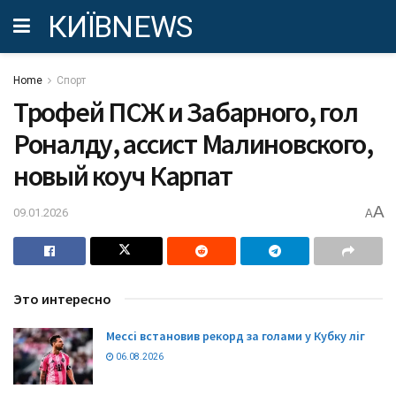
КИЇВNEWS
Home
Спорт
Трофей ПСЖ и Забарного, гол
Роналду, ассист Малиновского,
новый коуч Карпат
A
09.01.2026
A
Это интересно
Мессі встановив рекорд за голами у Кубку ліг
06.08.2026