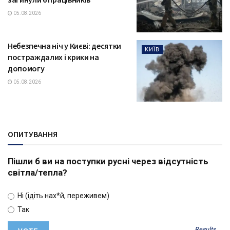
05.08.2026
Небезпечна ніч у Києві: десятки
КИЇВ
постраждалих і крики на
допомогу
05.08.2026
ОПИТУВАННЯ
Пішли б ви на поступки русні через відсутність
світла/тепла?
Ні (ідіть нах*й, переживем)
Так
Results