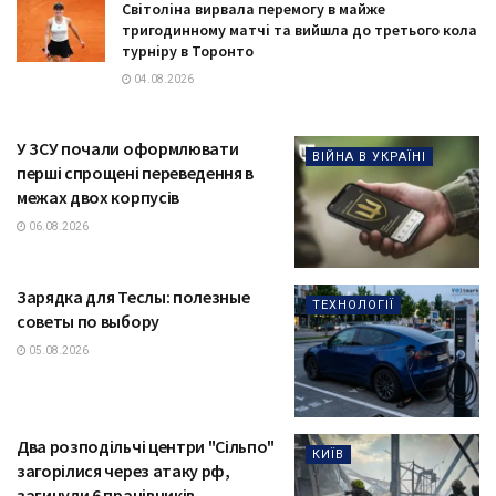
Світоліна вирвала перемогу в майже
тригодинному матчі та вийшла до третього кола
турніру в Торонто
04.08.2026
У ЗСУ почали оформлювати
ВІЙНА В УКРАЇНІ
перші спрощені переведення в
межах двох корпусів
06.08.2026
Зарядка для Теслы: полезные
ТЕХНОЛОГІЇ
советы по выбору
05.08.2026
Два розподільчі центри "Сільпо"
КИЇВ
загорілися через атаку рф,
загинули 6 працівників