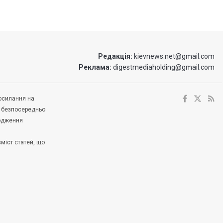
Редакція:
kievnews.net@gmail.com
Реклама:
digestmediaholding@gmail.com
посилання на
е безпосередньо
ходження
зміст статей, що