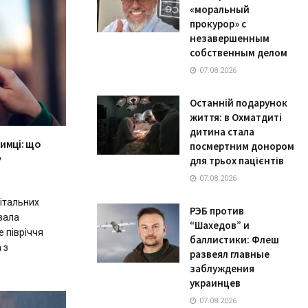
«моральный
прокурор» с
незавершенным
собственным делом
07.08.2026
Останній подарунок
життя: в Охматдиті
дитина стала
имці: що
посмертним донором
у
для трьох пацієнтів
07.08.2026
пітальних
РЭБ против
ивала
“Шахедов” и
е півріччя
баллистики: Флеш
 з
развеял главные
заблуждения
украинцев
07.08.2026