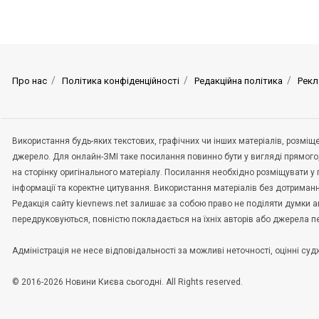
Про нас
Політика конфіденційності
Редакційна політика
Рекл
Використання будь-яких текстових, графічних чи інших матеріалів, розмі
джерело. Для онлайн-ЗМІ таке посилання повинно бути у вигляді прямого
на сторінку оригінального матеріалу. Посилання необхідно розміщувати у
інформації та коректне цитування. Використання матеріалів без дотриман
Редакція сайту kievnews.net залишає за собою право не поділяти думки авт
передруковуються, повністю покладається на їхніх авторів або джерела 
Адміністрація не несе відповідальності за можливі неточності, оцінні с
© 2016-2026 Новини Києва сьогодні. All Rights reserved.