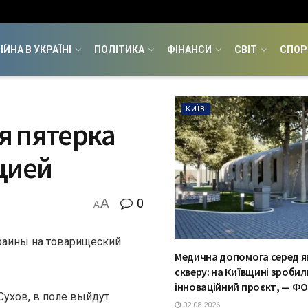
ІЙНА В УКРАЇНІ
ПОЛІТИКА
ФІНАНСИ
СВІТ
СПОР
КИЇВ
я пятерка
цией
A
0
A
краины на товарищеский
Медична допомога серед я
скверу: на Київщині зробил
інноваційний проєкт, — Ф
Сухов, в поле выйдут
02.08.2026