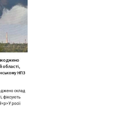
ошкоджено
ій області,
нському НПЗ
коджено склад
ті, фіксують
<p>У росії