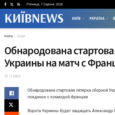
П’ятниця, 7 Серпня, 2026
КИЇВNEWS
КИЇВ
УКРАЇНА
В
Home
Спорт
Обнародована стартова
Украины на матч с Фран
12.11.2025
Обнародована стартовая пятерка сборной У
поединок с командой Франции.
Ворота Украины будет защищать Александр 