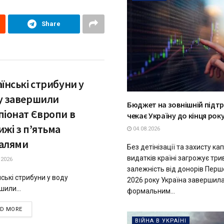
Share
їнські стрибуни у
у завершили
Бюджет на зовнішній підтр
піонат Європи в
чекає Україну до кінця рок
жі з п’ятьма
04.08.2026
алями
Без детінізації та захисту ка
видатків країні загрожує тр
.2026
залежність від донорів Перш
ські стрибуни у воду
2026 року Україна завершила
шили...
формальним...
DETAILS
AD MORE
ВІЙНА В УКРАЇНІ