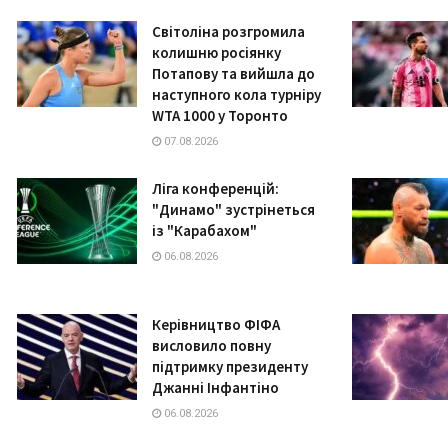
Світоліна розгромила
колишню росіянку
Потапову та вийшла до
наступного кола турніру
WTA 1000 у Торонто
07.08.2026
Ліга конференцій:
"Динамо" зустрінеться
із "Карабахом"
06.08.2026
Керівництво ФІФА
висловило повну
підтримку президенту
Джанні Інфантіно
06.08.2026