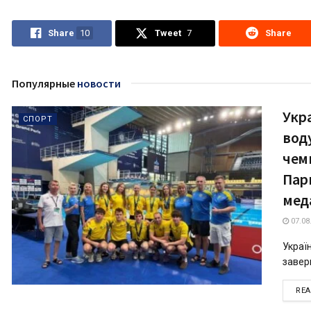
Share
10
Tweet
7
Share
Популярные
новости
Укра
СПОРТ
вод
чем
Пари
мед
07.08
Україн
завер
RE