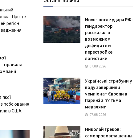
Останні новини
альний
роєкт. Про це
Novus после удара РФ:
ей регіон
гендиректор
ровадження
рассказал о
возможном
дефиците и
перестройке
кої
логистики
 – правила
07.08.2026
омпанії
Українські стрибуни у
воду завершили
чемпіонат Європи в
д якої
Парижі з п’ятьма
рез побоювання
медалями
тила в США
07.08.2026
Николай Греков:
самопровозглашенный