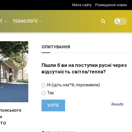
Мапа сайту
Розміщення новин
Т
ТЕХНОЛОГІЇ
ОПИТУВАННЯ
Пішли б ви на поступки русні через
відсутність світла/тепла?
Ні (ідіть нах*й, переживем)
Так
Results
понського
и
ОТО