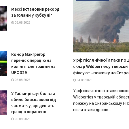
Мессі встановив рекорд
за голами у Кубку ліг
06.08.2026
Конор Макгрегор
У рф після нічної атаки п
переніс операцію на
склад Wildberries у тверськ
коліні після травми на
UFC 329
фіксують пожежу на Сизра
06.08.2026
04.08.2026
У рф після нічної атаки пош
У Таїланді футболіста
Wildberries у тверській облас
вбило блискавкою під
пожежу на Сизранському НПЗ
час матчу, ще дев'ять
після атаки дронів...
гравців поранено
05.08.2026