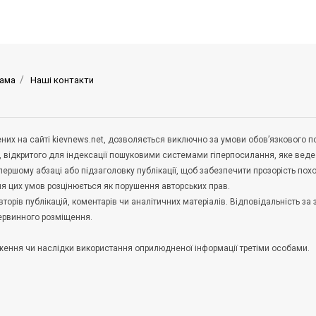
ама
Наші контакти
щених на сайті kievnews.net, дозволяється виключно за умови обов’язкового 
, відкритого для індексації пошуковими системами гіперпосилання, яке вед
 першому абзаці або підзаголовку публікації, щоб забезпечити прозорість по
ня цих умов розцінюється як порушення авторських прав.
орів публікацій, коментарів чи аналітичних матеріалів. Відповідальність за 
первинного розміщення.
удження чи наслідки використання оприлюдненої інформації третіми особами.