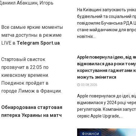
Даниил Абакшин, Игорь
На Київщині запускають унік
будівельний та соціальний п
повідомляє Бучанська РДА Ц
Все самые яркие моменты
стане майданчиком для вп
матча доступны в режиме
новітніх...
LIVE в
Telegram Sport.ua
ТЕХНОЛОГІЇ
Apple повернула ідею, від я
Стартовый свисток
відмовилася два роки тому
прозвучит в 22:05 по
користування гаджетами к
киевскому времени.
можуть змінитися
Поединок пройдет в
03.08.2026
городе Лимож в Франции.
Apple повернулася до ідеї, ві
відмовилася у 2024 році че
Обнародована стартовая
регуляторів. Компанія запус
пятерка Украины на матч
сервіс Apple Upgrade,...
ФІНАНСИ