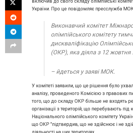
включив до свого складу олімпійські коміте
України. Про це повідомляє пресслужба МОК
Виконавчий комітет Міжнар
олімпійського комітету тимч
дискваліфікацію Олімпійськог
(ОКР), яка діяла з 12 жовтня
– йдеться у заяві МОК.
У комітеті заявили, що це рішення було ухва
аналізу, проведеного Комісією з правових п
того, що до складу ОКР більше не входять ре
організації з територій, що перебувають пі
Національного олімпійського комітету Украї
що ОКР "підтвердив, що не здійснює і не з
діяльності на цих територіях.