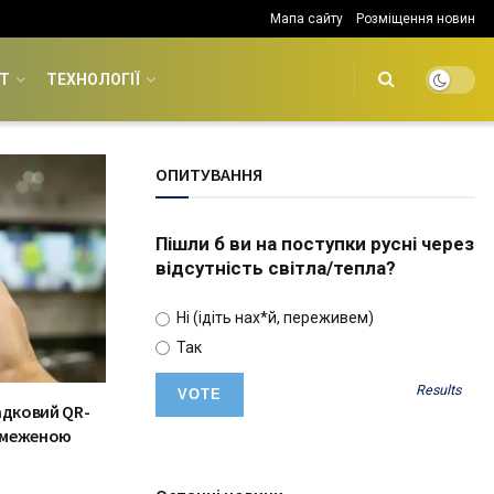
Мапа сайту
Розміщення новин
Т
ТЕХНОЛОГІЇ
ОПИТУВАННЯ
Пішли б ви на поступки русні через
відсутність світла/тепла?
Ні (ідіть нах*й, переживем)
Так
Results
адковий QR-
обмеженою