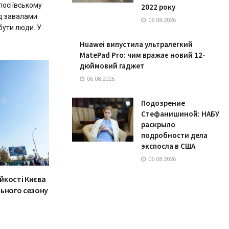
лосіївському
2022 року
ід завалами
06.08.2026
бути люди. У
Huawei випустила ультралегкий
MatePad Pro: чим вражає новий 12-
дюймовий гаджет
06.08.2026
Подозрение
Стефанишиной: НАБУ
раскрыло
подробности дела
экспосла в США
06.08.2026
ійкості Києва
льного сезону