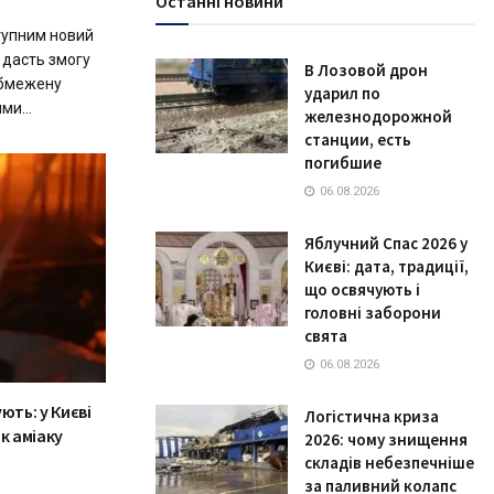
Останні новини
ступним новий
 дасть змогу
В Лозовой дрон
обмежену
ударил по
ми...
железнодорожной
станции, есть
погибшие
06.08.2026
Яблучний Спас 2026 у
Києві: дата, традиції,
що освячують і
головні заборони
свята
06.08.2026
ють: у Києві
Логістична криза
к аміаку
2026: чому знищення
складів небезпечніше
за паливний колапс