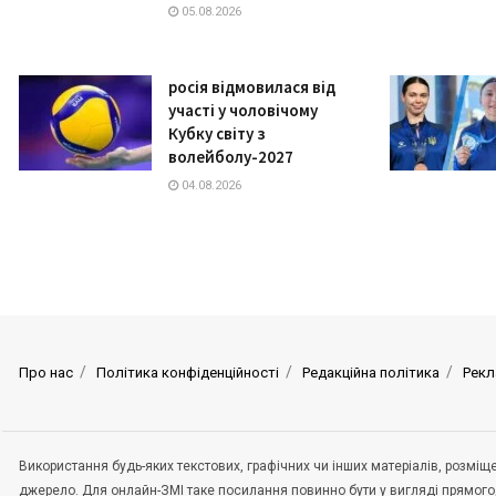
05.08.2026
росія відмовилася від
участі у чоловічому
Кубку світу з
волейболу-2027
04.08.2026
Про нас
Політика конфіденційності
Редакційна політика
Рекл
Використання будь-яких текстових, графічних чи інших матеріалів, розмі
джерело. Для онлайн-ЗМІ таке посилання повинно бути у вигляді прямого