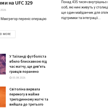
вми на UFC 329
Понад 435 тисяч внутрішньо
осіб, які нині живуть у столи
.2026
ще один майданчик для спіл
підтримки та інтеграції....
 Макгрегор переніс операцію
DETAILS
AD MORE
У Таїланді футболіста
вбило блискавкою під
час матчу, ще дев'ять
гравців поранено
05.08.2026
Світоліна вирвала
перемогу в майже
тригодинному матчі та
вийшла до третього