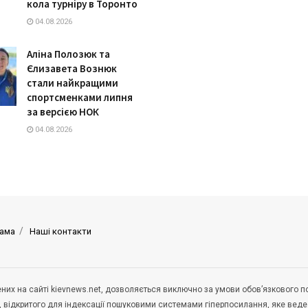
кола турніру в Торонто
04.08.2026
Аліна Полозюк та
Єлизавета Вознюк
стали найкращими
спортсменками липня
за версією НОК
04.08.2026
ама
Наші контакти
щених на сайті kievnews.net, дозволяється виключно за умови обов’язкового 
, відкритого для індексації пошуковими системами гіперпосилання, яке вед