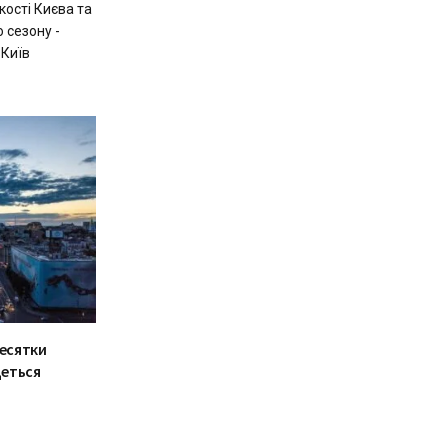
кості Києва та
 сезону -
>Київ
десятки
деться