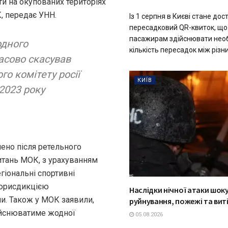
ти на окупованих територіях
, передає УНН.
Із 1 серпня в Києві стане до
пересадковий QR-квиток, що
пасажирам здійснювати не
одного
кількість пересадок між різни
асово скасував
о комітету росії
КИЇВ
 2023 року
лено після ретельного
итань МОК, з урахуванням
гіональні спортивні
д юрисдикцією
Наслідки нічної атаки шоку
ни. Також у МОК заявили,
руйнування, пожежі та виті
дійснюватиме жодної
05.08.2026