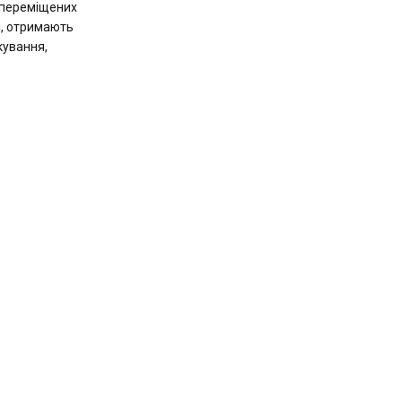
 переміщених
ці, отримають
кування,