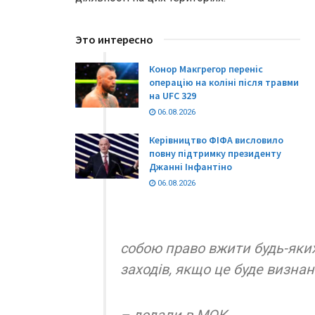
Это интересно
Конор Макгрегор переніс
операцію на коліні після травми
на UFC 329
06.08.2026
Керівництво ФІФА висловило
повну підтримку президенту
Джанні Інфантіно
06.08.2026
собою право вжити будь-яки
заходів, якщо це буде визна
– додали в МОК.