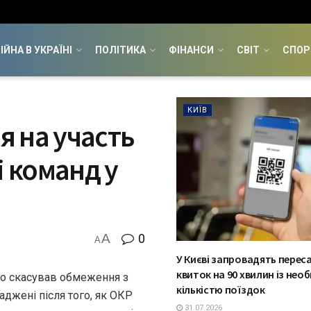
ІЙНА В УКРАЇНІ
ПОЛІТИКА
ФІНАНСИ
СВІТ
СПОР
КИЇВ
 на участь
і команд у
A
0
A
У Києві запровадять перес
квиток на 90 хвилин із не
во скасував обмеження з
кількістю поїздок
ваджені після того, як ОКР
31.07.2026