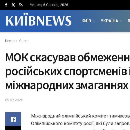
Четвер, 6 Серпня, 2026
КИЇВNEWS
КИЇВ
УКРАЇНА
В
Home
Спорт
МОК скасував обмеження
російських спортсменів 
міжнародних змаганнях
09.07.2026
Міжнародний олімпійський комітет тимчасо
Олімпійського комітету росії, які були запро