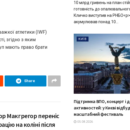
10 млрд гривень на план стій
готовність до опалювального
Кличко виступив на РНБО<p
акумулював понад 10...
ажкої атлетики (IWF)
і, згідно з яким
КИЇВ
груп мають право брати
Share
Підтримка ВПО, концерт і 
активностей: у Києві відбу
масштабний фестиваль
ор Макгрегор переніс
05.08.2026
ацію на коліні після