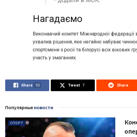
Нагадаємо
Виконавчий комітет Міжнародної федерації в
ухвалив рішення, яке негайно набуває чинност
спортсмени з росії та білорусі всіх вікових 
участь у змаганнях.
Share
10
Tweet
7
Share
Популярные
новости
Кон
СПОРТ
опер