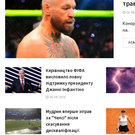
тра
06.08
Конор
на...
RE
Керівництво ФІФА
висловило повну
підтримку президенту
Джанні Інфантіно
06.08.2026
Мудрик вперше зіграв
за "Челсі" після
скасування
дискваліфікації