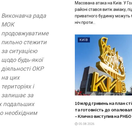
Масована атака на Київ. У Го
районі стався витік аміаку, п
Виконавча рада
приватного будинку можуть 
ніч проти...
МОК
продовжуватиме
КИЇВ
пильно стежити
за ситуацією
щодо будь-якої
діяльності ОКР
на цих
територіях і
залишає за
10 млрд гривень на план ст
х подальших
та готовність до опалюва
но необхідним
– Кличко виступив на РНБО
05.08.2026