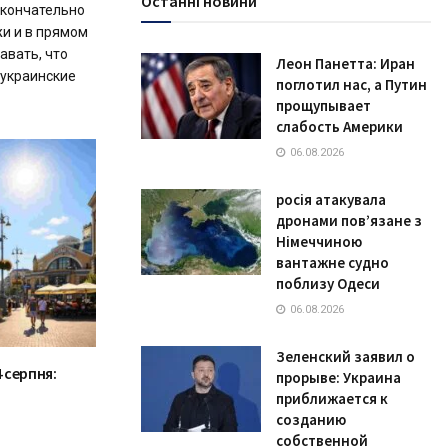
Останні новини
окончательно
жи и в прямом
авать, что
Леон Панетта: Иран
украинские
поглотил нас, а Путин
прощупывает
слабость Америки
06.08.2026
росія атакувала
дронами пов’язане з
Німеччиною
вантажне судно
поблизу Одеси
06.08.2026
Зеленский заявил о
 серпня:
прорыве: Украина
приближается к
созданию
собственной