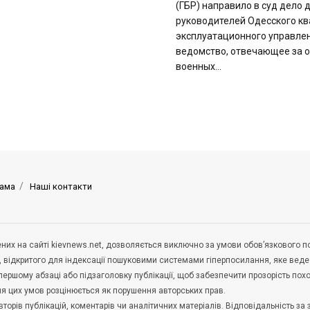
(ГБР) направило в суд дело 
руководителей Одесского кв
эксплуатационного управлен
ведомство, отвечающее за 
военных...
ама
Наші контакти
щених на сайті kievnews.net, дозволяється виключно за умови обов’язкового 
, відкритого для індексації пошуковими системами гіперпосилання, яке вед
 першому абзаці або підзаголовку публікації, щоб забезпечити прозорість по
ня цих умов розцінюється як порушення авторських прав.
орів публікацій, коментарів чи аналітичних матеріалів. Відповідальність за 