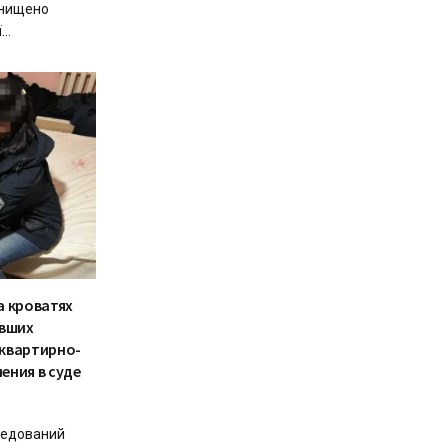
знищено
..
а кроватях
ывших
 квартирно-
ения в суде
ледований