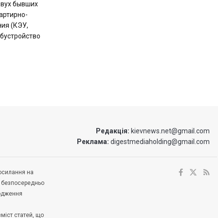
двух бывших
артирно-
ия (КЭУ,
обустройство
Редакція:
kievnews.net@gmail.com
Реклама:
digestmediaholding@gmail.com
посилання на
е безпосередньо
ходження
зміст статей, що