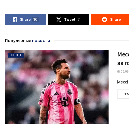
Share
10
Tweet
7
Share
Популярные
новости
Мес
СПОРТ
за г
06.08
Мессі 
RE