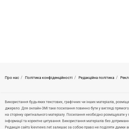
Про нас
Політика конфіденційності
Редакційна політика
Рекл
Використання будь-яких текстових, графічних чи інших матеріалів, розмі
джерело. Для онлайн-ЗМІ таке посилання повинно бути у вигляді прямого
на сторінку оригінального матеріалу. Посилання необхідно розміщувати у
інформації та коректне цитування. Використання матеріалів без дотриман
Редакція сайту kievnews.net залишає за собою право не поділяти думки авт