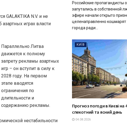
Российские пропагандисты 
запутались в собственной л
эфире начали открыто призн
я GALAKTIKA N.V. и не
целенаправленно кошмарят 
б азартных играх власти
города ради...
КИЇВ
Параллельно Литва
движется к полному
запрету рекламы азартных
игр – он вступит в силу к
2028 году. На первом
этапе вводятся
ограничения по
длительности и
содержанию рекламы.
Прогноз погоди в Києві на 4
спекотний та ясний день
04.08.2026
ономической нестабильности