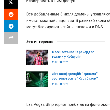
блокировать к ним доступ.
Все добавленные 3 июля домены управляютс
имеют местной лицензии. В рамках Закона о
могут блокировать сайты, платежи и DNS.
Это интересно
Мессі встановив рекорд за
голами у Кубку ліг
06.08.2026
Ліга конференцій: "Динамо"
зустрінеться із "Карабахом"
06.08.2026
Las Vegas Strip теряет прибыль на фоне эк