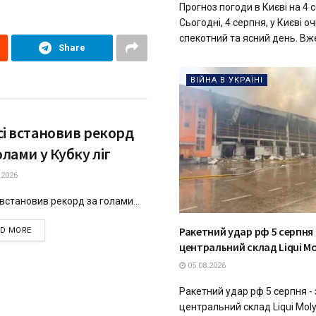
Прогноз погоди в Києві на 4 
Сьогодні, 4 серпня, у Києві о
спекотний та ясний день. Вже 
Share
ВІЙНА В УКРАЇНІ
сі встановив рекорд
олами у Кубку ліг
.2026
встановив рекорд за голами...
Ракетний удар рф 5 серпня
DETAILS
AD MORE
центральний склад Liqui Mo
05.08.2026
Ракетний удар рф 5 серпня -
центральний склад Liqui Mol