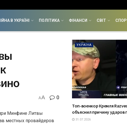
ІЙНА В УКРАЇНІ
ПОЛІТИКА
ФІНАНСИ
СВІТ
СПОР
УКРАЇНА
твы
к
зино
A
0
A
Топ-военкор Кремля Razve
объяснил причину ударов 
 при Минфине Литвы
31.07.2026
зав местных провайдеров