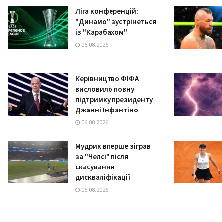
Ліга конференцій:
"Динамо" зустрінеться
із "Карабахом"
06.08.2026
Керівництво ФІФА
висловило повну
підтримку президенту
Джанні Інфантіно
06.08.2026
Мудрик вперше зіграв
за "Челсі" після
скасування
дискваліфікації
05.08.2026