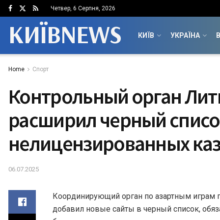
Четвер, 6 Серпня, 2026
КИЇВNEWS
КИЇВ
УКРАЇНА
В
Home
Спорт
Контрольный орган Ли
расширил черный списо
нелицензированных ка
06.07.2025
Координирующий орган по азартным играм
добавил новые сайты в черный список, обя