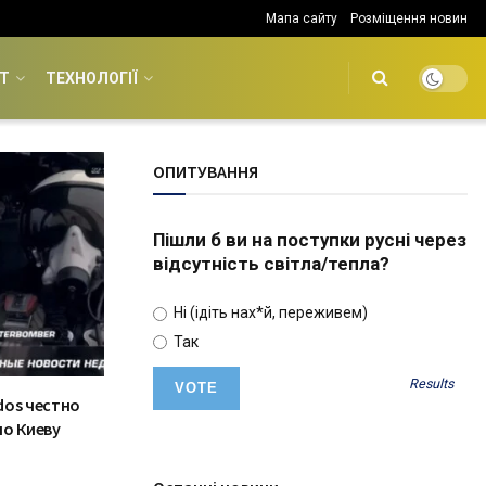
Мапа сайту
Розміщення новин
Т
ТЕХНОЛОГІЇ
ОПИТУВАННЯ
Пішли б ви на поступки русні через
відсутність світла/тепла?
Ні (ідіть нах*й, переживем)
Так
Results
dos честно
по Киеву