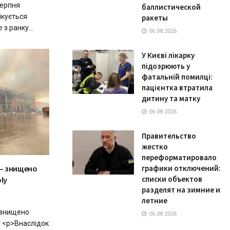
серпня
баллистической
чікується
ракеты
з ранку...
06.08.2026
У Києві лікарку
підозрюють у
фатальній помилці:
пацієнтка втратила
дитину та матку
06.08.2026
Правительство
жестко
переформатировало
 – знищено
графики отключений:
списки объектов
ly
разделят на зимние и
летние
 знищено
06.08.2026
y <p>Внаслідок