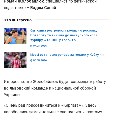
Роман Жолобайлюк
, специалист по физической
подготовке –
Вадим Сапай
.
Это интересно
Світоліна розгромила колишню росіянку
Потапову та вийшла до наступного кола
турніру WTA 1000 у Торонто
07.08.2026
Мессі встановив рекорд за голами у Кубку ліг
06.08.2026
Интересно, что Жолобайлюк будет совмещать работу
во львовский команде и национальной сборной
Украины.
«Очень рад присоединиться к «Карпатам». Здесь
подобрались замечательные специалисты, поэтому