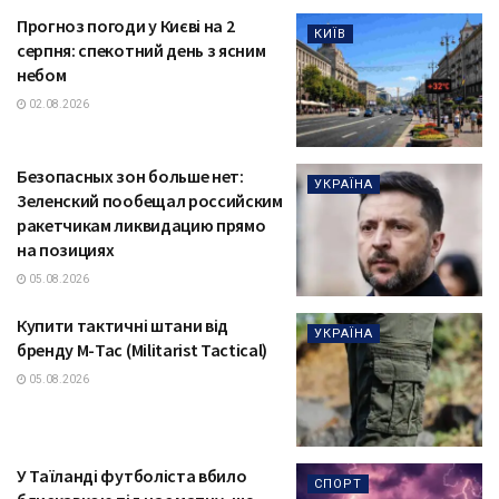
Прогноз погоди у Києві на 2
КИЇВ
серпня: спекотний день з ясним
небом
02.08.2026
Безопасных зон больше нет:
УКРАЇНА
Зеленский пообещал российским
ракетчикам ликвидацию прямо
на позициях
05.08.2026
Купити тактичні штани від
УКРАЇНА
бренду М-Тас (Militarist Tactical)
05.08.2026
У Таїланді футболіста вбило
СПОРТ