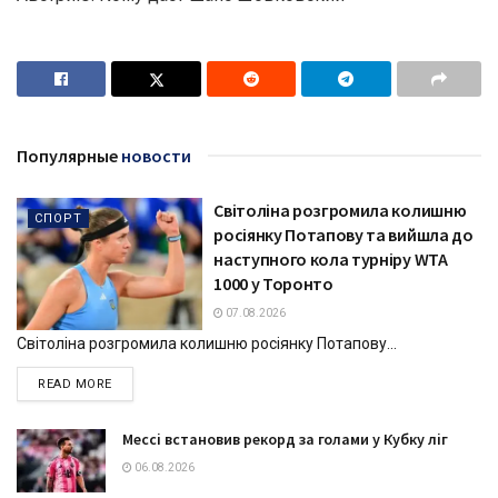
Популярные
новости
Світоліна розгромила колишню
СПОРТ
росіянку Потапову та вийшла до
наступного кола турніру WTA
1000 у Торонто
07.08.2026
Світоліна розгромила колишню росіянку Потапову...
DETAILS
READ MORE
Мессі встановив рекорд за голами у Кубку ліг
06.08.2026