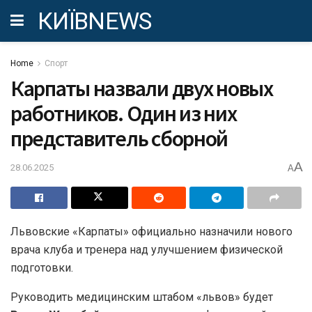
КИЇВNEWS
Home
Спорт
Карпаты назвали двух новых
работников. Один из них
представитель сборной
A
28.06.2025
A
Львовские «Карпаты» официально назначили нового
врача клуба и тренера над улучшением физической
подготовки.
Руководить медицинским штабом «львов» будет