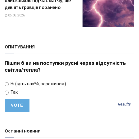
блискавкою під час матчу, ще
дев'ять гравців поранено
05.08.2026
ОПИТУВАННЯ
Пішли б ви на поступки русні через відсутність
світла/тепла?
Ні (ідіть нах*й, переживем)
Так
Results
Останні новини