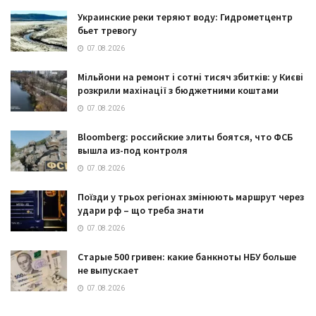
Украинские реки теряют воду: Гидрометцентр
бьет тревогу
07.08.2026
Мільйони на ремонт і сотні тисяч збитків: у Києві
розкрили махінації з бюджетними коштами
07.08.2026
Bloomberg: российские элиты боятся, что ФСБ
вышла из-под контроля
07.08.2026
Поїзди у трьох регіонах змінюють маршрут через
удари рф – що треба знати
07.08.2026
Старые 500 гривен: какие банкноты НБУ больше
не выпускает
07.08.2026