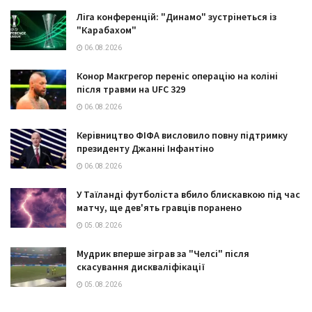
Ліга конференцій: "Динамо" зустрінеться із
"Карабахом"
06.08.2026
Конор Макгрегор переніс операцію на коліні
після травми на UFC 329
06.08.2026
Керівництво ФІФА висловило повну підтримку
президенту Джанні Інфантіно
06.08.2026
У Таїланді футболіста вбило блискавкою під час
матчу, ще дев'ять гравців поранено
05.08.2026
Мудрик вперше зіграв за "Челсі" після
скасування дискваліфікації
05.08.2026