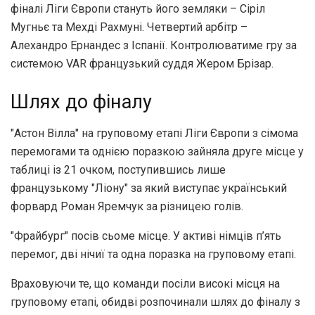
фіналі Ліги Європи стануть його земляки – Сіріл
Мугньє та Мехді Рахмуні. Четвертий арбітр –
Алехандро Ернандес з Іспанії. Контролюватиме гру за
системою VAR французький суддя Жером Брізар.
Шлях до фіналу
"Астон Вілла" на груповому етапі Ліги Європи з сімома
перемогами та однією поразкою зайняла друге місце у
таблиці із 21 очком, поступившись лише
французькому "Ліону" за який виступає український
форвард Роман Яремчук за різницею голів.
"Фрайбург" посів сьоме місце. У активі німців п’ять
перемог, дві нічиї та одна поразка на груповому етапі.
Враховуючи те, що команди посіли високі місця на
груповому етапі, обидві розпочинали шлях до фіналу з