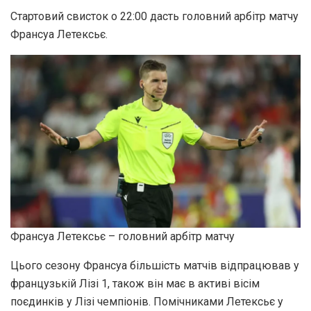
Стартовий свисток о 22:00 дасть головний арбітр матчу
Франсуа Летексьє.
Франсуа Летексьє – головний арбітр матчу
Цього сезону Франсуа більшість матчів відпрацював у
французькій Лізі 1, також він має в активі вісім
поєдинків у Лізі чемпіонів. Помічниками Летексьє у