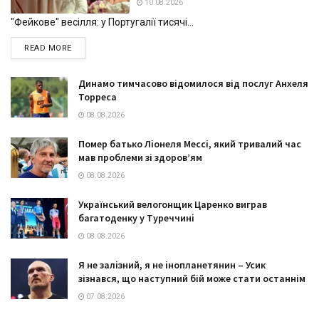
10.08.2026
"Фейкове" весілля: у Португалії тисячі...
DETAILS
READ MORE
Динамо тимчасово відомилося від послуг Анхеля
Торреса
08.08.2026
Помер батько Ліонеля Мессі, який тривалий час
мав проблеми зі здоров’ям
08.08.2026
Український велогонщик Царенко виграв
багатоденку у Туреччині
08.08.2026
Я не залізний, я не інопланетянин – Усик
зізнався, що наступний бій може стати останнім
07.08.2026