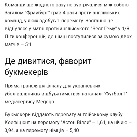
Команди ще жодного разу не зустрічалися між собою.
Загалом "Фрайбург" грав 4 рази проти англійських
команд, у яких здобув 1 перемогу. Востаннє це
відбулося у матчі проти англійського "Вест Гему" у 1/8
Ліги конференцій, де німці поступилися за сумою двох
матчів – 5:1.
Де дивитися, фаворит
букмекерів
Пряма трансляція фіналу для українських
уболівальників відбуватиметься на каналі "Футбол 1"
медіасервісу Megogo.
Букмекери віддають перевагу англійському клубу.
Коефіцієнт на перемогу "Астон Вілли" – 1,61, на нічию –
3,94, а на перемогу німців – 5,40.