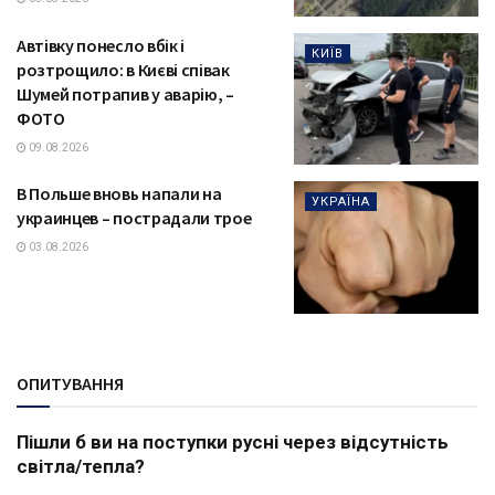
Автівку понесло вбік і
КИЇВ
розтрощило: в Києві співак
Шумей потрапив у аварію, –
ФОТО
09.08.2026
В Польше вновь напали на
УКРАЇНА
украинцев – пострадали трое
03.08.2026
ОПИТУВАННЯ
Пішли б ви на поступки русні через відсутність
світла/тепла?