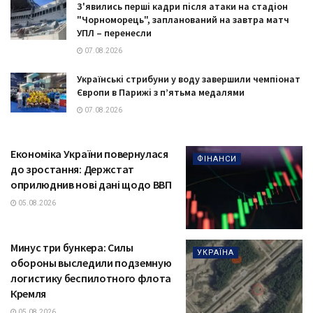
З'явились перші кадри після атаки на стадіон
"Чорноморець", запланований на завтра матч
УПЛ – перенесли
07.08.2026
Українські стрибуни у воду завершили чемпіонат
Європи в Парижі з п’ятьма медалями
07.08.2026
Економіка України повернулася
ФІНАНСИ
до зростання: Держстат
оприлюднив нові дані щодо ВВП
05.08.2026
Минус три бункера: Силы
УКРАЇНА
обороны выследили подземную
логистику беспилотного флота
Кремля
05.08.2026