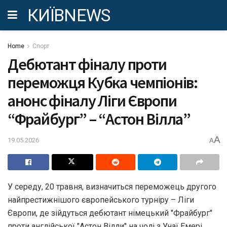
КИЇВNEWS
Home
Спорт
Дебютант фіналу проти
переможця Кубка чемпіонів:
анонс фіналу Ліги Європи
“Фрайбург” – “Астон Вілла”
A
19.05.2026
A
У середу, 20 травня, визначиться переможець другого
найпрестижнішого європейського турніру – Ліги
Європи, де зійдуться дебютант німецький "Фрайбург"
проти англійської "Астон Вілли" на чолі з Унаї Емері,