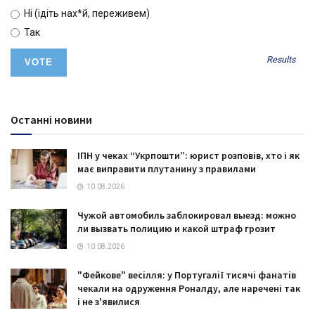
Ні (ідіть нах*й, переживем)
Так
Results
Останні новини
ІПН у чеках “Укрпошти”: юрист розповів, хто і як
має виправити плутанину з правилами
10.08.2026
Чужой автомобиль заблокировал выезд: можно
ли вызвать полицию и какой штраф грозит
10.08.2026
"Фейкове" весілля: у Португалії тисячі фанатів
чекали на одруження Роналду, але наречені так
і не з'явилися