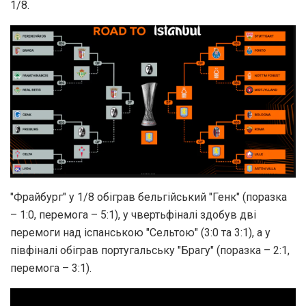
1/8.
"Фрайбург" у 1/8 обіграв бельгійський "Генк" (поразка
– 1:0, перемога – 5:1), у чвертьфіналі здобув дві
перемоги над іспанською "Сельтою" (3:0 та 3:1), а у
півфіналі обіграв португальську "Брагу" (поразка – 2:1,
перемога – 3:1).