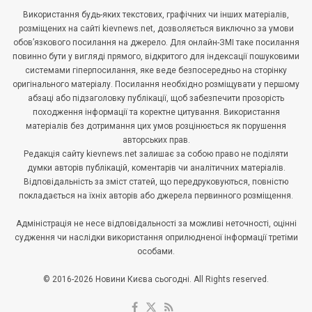
Використання будь-яких текстових, графічних чи інших матеріалів,
розміщених на сайті kievnews.net, дозволяється виключно за умови
обов’язкового посилання на джерело. Для онлайн-ЗМІ таке посилання
повинно бути у вигляді прямого, відкритого для індексації пошуковими
системами гіперпосилання, яке веде безпосередньо на сторінку
оригінального матеріалу. Посилання необхідно розміщувати у першому
абзаці або підзаголовку публікації, щоб забезпечити прозорість
походження інформації та коректне цитування. Використання
матеріалів без дотримання цих умов розцінюється як порушення
авторських прав.
Редакція сайту kievnews.net залишає за собою право не поділяти
думки авторів публікацій, коментарів чи аналітичних матеріалів.
Відповідальність за зміст статей, що передруковуються, повністю
покладається на їхніх авторів або джерела первинного розміщення.
Адміністрація не несе відповідальності за можливі неточності, оцінні
судження чи наслідки використання оприлюдненої інформації третіми
особами.
© 2016-2026 Новини Києва сьогодні. All Rights reserved.