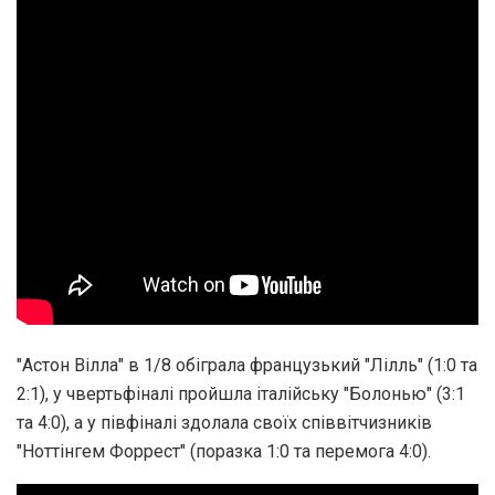
"Астон Вілла" в 1/8 обіграла французький "Лілль" (1:0 та
2:1), у чвертьфіналі пройшла італійську "Болонью" (3:1
та 4:0), а у півфіналі здолала своїх співвітчизників
"Ноттінгем Форрест" (поразка 1:0 та перемога 4:0).