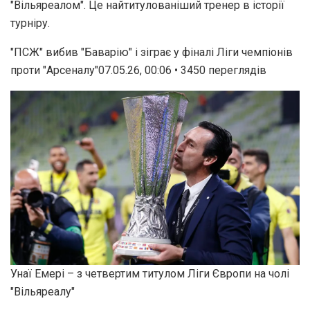
"Вільяреалом". Це найтитулованіший тренер в історії
турніру.
"ПСЖ" вибив "Баварію" і зіграє у фіналі Ліги чемпіонів
проти "Арсеналу"07.05.26, 00:06 • 3450 переглядiв
Унаї Емері – з четвертим титулом Ліги Європи на чолі
"Вільяреалу"