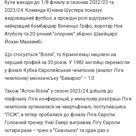
були виходи до 1/8 фіналу в сезонах 2022/23 та
2023/24. Команда Юліана Шустера показує
видовищний футбол, а провідні ролі відіграють
найкращий бомбардир Вінченцо Гріфо, воротар Ноа
Атуболу та 20-річний "опорник" збірної Швейцарії
Йохан Манзамбі.
Що стосується "Вілли", то бірмінгемці націлені на
перший трофей за 30 років. У 1982 англійці перемогли
у фіналі Кубка Європейських чемпіонів (аналог Ліги
чемпіонів) мюнхенську "Баварію" – 1:0.
Також "Астон Вілла" у сезоні 2023/24 дійшла до
півфіналу Ліги конференцій, у минулому розіграші Ліги
чемпіонів зупинилася на чвертьфіналі, поступившись
"ПСЖ", а тепер пробилася до фіналу Ліги Європи.
Головний тренер Унаї Емері вигравав Лігу Європи
чотири рази – тричі з "Севільєю" та один раз з