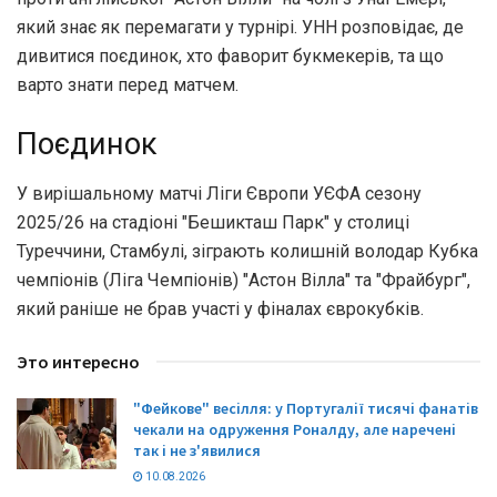
який знає як перемагати у турнірі. УНН розповідає, де
дивитися поєдинок, хто фаворит букмекерів, та що
варто знати перед матчем.
Поєдинок
У вирішальному матчі Ліги Європи УЄФА сезону
2025/26 на стадіоні "Бешикташ Парк" у столиці
Туреччини, Стамбулі, зіграють колишній володар Кубка
чемпіонів (Ліга Чемпіонів) "Астон Вілла" та "Фрайбург",
який раніше не брав участі у фіналах єврокубків.
Это интересно
"Фейкове" весілля: у Португалії тисячі фанатів
чекали на одруження Роналду, але наречені
так і не з'явилися
10.08.2026