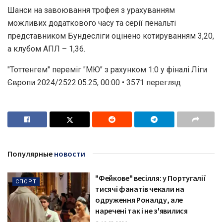
Шанси на завоювання трофея з урахуванням
можливих додаткового часу та серії пенальті
представником Бундесліги оцінено котируванням 3,20,
а клубом АПЛ – 1,36.
"Тоттенгем" переміг "МЮ" з рахунком 1:0 у фіналі Ліги
Європи 2024/2522.05.25, 00:00 • 3571 перегляд
Популярные
новости
"Фейкове" весілля: у Португалії
СПОРТ
тисячі фанатів чекали на
одруження Роналду, але
наречені так і не з'явилися